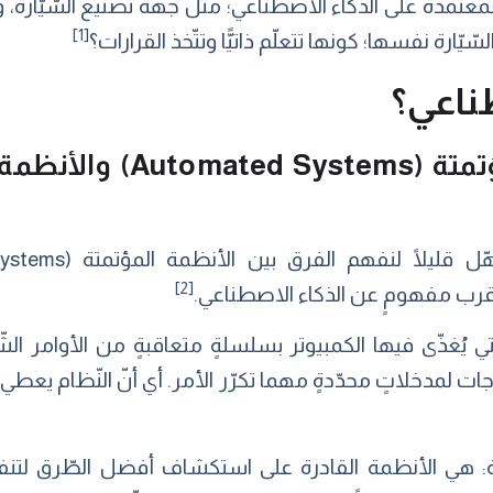
عتمدة على الذكاء الاصطناعي؛ مثل جهة تصنيع السّيّارة، وم
[1]
ّارة نفسها؛ كونها تتعلّم ذاتيًّا وتتّخذ القرارات؟
طناعي؟
[2]
ات لمدخلاتٍ محدّدةٍ مهما تكرّر الأمر. أي أنّ النّظام يعط
يّة: هي الأنظمة القادرة على استكشاف أفضل الطّرق لتنفيذ 