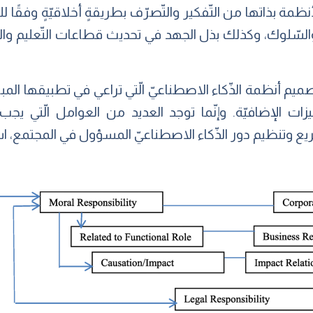
نظمة بذاتها من التّفكير والتّصرّف بطريقةٍ أخلاقيّةٍ وفقًا للق
لسّلوك، وكذلك بذل الجهد في تحديث قطاعات التّعليم والتّد
تصميم أنظمة الذّكاء الاصطناعيّ الّتي تراعي في تطبيقها المباد
ات الإضافيّة. وإنّما توجد العديد من العوامل الّتي يج
 وتنظيم دور الذّكاء الاصطناعيّ المسؤول في المجتمع، استنا