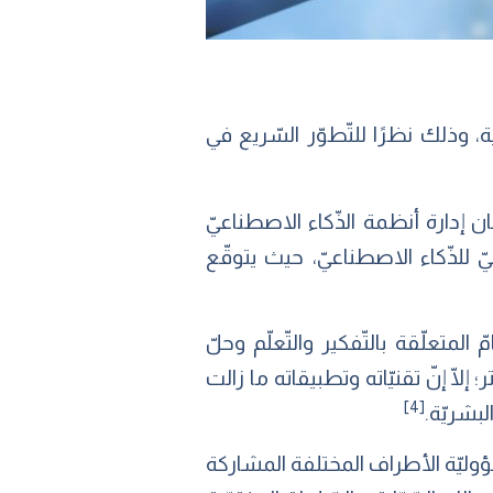
وانب حياتنا اليوميّة، وذلك نظرًا للتّطوّر السّريع في
ن إدارة أنظمة الذّكاء الاصطناعيّ
ّ للذّكاء الاصطناعيّ، حيث يتوقّع
المتعلّقة بالتّفكير والتّعلّم وحلّ
لّا إنّ تقنيّاته وتطبيقاته ما زالت
[4]
بشريّة.
سؤوليّة الأطراف المختلفة المشاركة