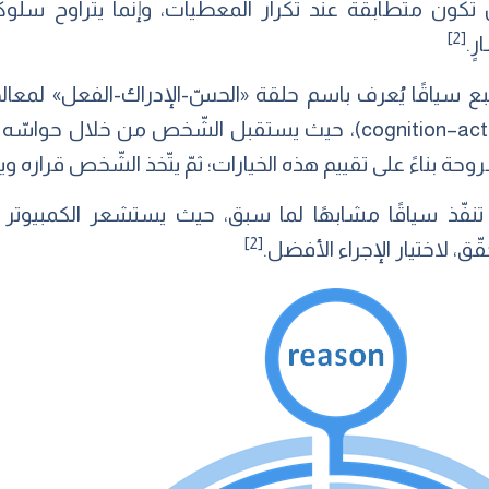
تكون متطابقةً عند تكرار المعطيات، وإنّما يتراوح سلوك
[2]
ٍ.
cognition–action information processing loop)، حيث يستقبل الشّخ
ة بناءً على تقييم هذه الخيارات؛ ثمّ يتّخذ الشّخص قراره وين
 تنفّذ سياقًا مشابهًا لما سبق، حيث يستشعر الكمبيوتر
[2]
ق، لاختيار الإجراء الأفضل.