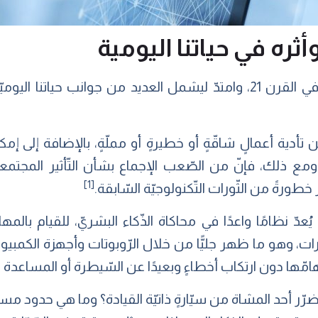
ثره في حياتنا اليومية
اتّسع دور الذّكاء الاصطناعيّ (AI) في القرن 21، وامتدّ ليشمل العديد من ج
أدية أعمالٍ شاقّةٍ أو خطيرةٍ أو مملّةٍ، بالإضافة إلى إمكا
 ومع ذلك، فإنّ من الصّعب الإجماع بشأن التّأثير المجتمعي
[1]
خطورةً من الثّورات التّكنولوجيّة السّابقة.
عدّ نظامًا واعدًا في محاكاة الذّكاء البشريّ، للقيام بالمهامّ 
ات، وهو ما ظهر جليًّا من خلال الرّوبوتات وأجهزة الكمبيوتر؛ إ
مّها دون ارتكاب أخطاءٍ وبعيدًا عن السّيطرة أو المساعدة ال
ضرّر أحد المشاة من سيّارةٍ ذاتيّة القيادة؟ وما هي حدود م