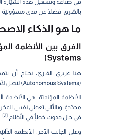
في صناعة وتشغيل هذه السّيّارة الم
بالطّرق، فضلًا عن مدى مسؤوليّة السّي
ما هو الذكاء الاص
Systems)
(Autonomous Systems) لنصل لأقرب مفهومٍ عن الذكاء الاصطناعي.
محدّدةٍ. وبالتّالي تعطي نفس المخرج
[2]
في حال حدوث خطأٍ في النّظام.
وعلى الجانب الآخر، الأنظمة الذّات