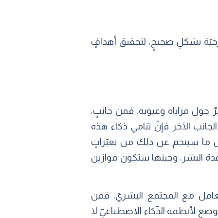
خارجيّة بشكلٍ صحيحٍ، لتحقيق أهدافٍ
 حول مزاياه وعيوبه. فمن جانبٍ،
 الجانب الآخر فإنّ تنامي ذكاء هذه
أن ما سينجم عن ذلك من تغيّراتٍ
ساعدة البشر، وحينها ستكون موازين
لبنةً أساسيّةً لتحديد شكل التّعامل مع المجتمع البشريّ، فمن
توضع لأنظمة الذّكاء الاصطناعيّ لا