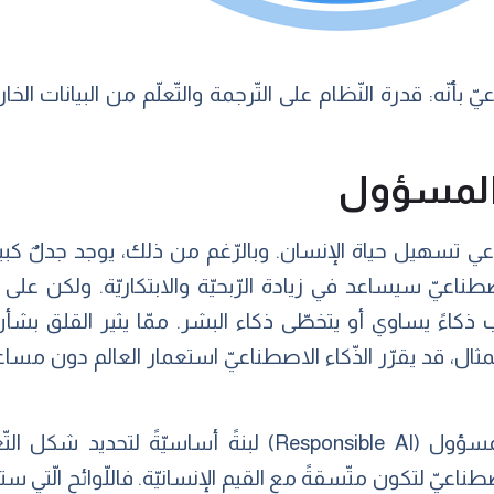
ّ بأنّه: قدرة النّظام على التّرجمة والتّعلّم من البيانات ال
 المسؤول
 تسهيل حياة الإنسان. وبالرّغم من ذلك، يوجد جدلٌ كبيرٌ
اصطناعيّ سيساعد في زيادة الرّبحيّة والابتكاريّة. ولكن على
ب ذكاءً يساوي أو يتخطّى ذكاء البشر. ممّا يثير القلق بش
لمثال، قد يقرّر الذّكاء الاصطناعيّ استعمار العالم دون م
لذلك، يُعتبر الذّكاء الاصطناعيّ المسؤول (Responsible AI) 
طناعيّ لتكون متّسقةً مع القيم الإنسانيّة. فاللّوائح الّتي س