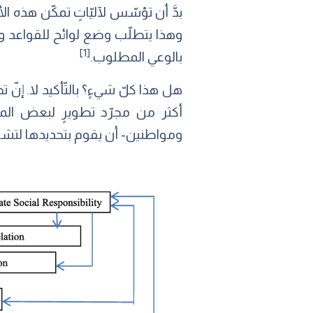
بدَّ أن تؤسّس لآليّاتٍ تمكّن هذه الأ
وهذا يتطلّب وضع لوائح للقواعد وا
[1]
بالوعي المطلوب.
هل هذا كلّ شيءٍ؟ بالتّأكيد لا. إنّ 
أكثر من مجرّد تطويرٍ لبعض الميز
ومواطنين- أن يقوم بتحديدها لتشريع