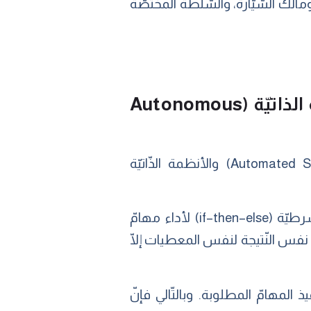
الك السّيّارة، والسّلطة المختصّة
الفرق بين الأنظمة المؤتمتة (Automated Systems) والأنظمة الذاتيّة (Autonomous
هنا عزيزي القارئ، نحتاج أن نتمهّل قليلًا لنفهم الفرق بين الأنظمة المؤتمتة (Automated Systems) والأنظمة الذّاتيّة
الأنظمة المؤتمتة: هي الأنظمة الّتي يُغذّى فيها الكمبيوتر بسلسلةٍ متعاقبةٍ من الأوامر الشّرطيّة (if–then–else) لأداء مهامّ
ي نفس النّتيجة لنفس المعطيات إلّا
المهامّ المطلوبة. وبالتّالي فإنّ