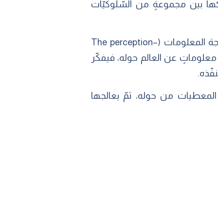
ها بين مجموعةٍ من السّلوكيّات
ومن المعلوم أنّ الذّكاء البشريّ يتبع سياقًا يُعرف باسم حلقة «الحسّ-الإدراك-الفعل» لمعالجة المعلومات (The perception–
ص من خلال حواسّه معلوماتٍ عن العالم حوله، فيفكّر
فّذه.
 المعطيات من حوله، ثمّ يعالجها