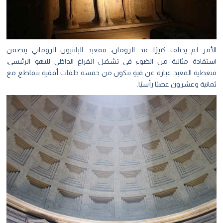
الأمر لم يختلف كثيرًا عند الرومان، فمعبد البانثيون الروماني يتضمن
استفادة مثالية من الضوء في تشكيل الفراغ الداخلي للبهو الرئيسي،
فتغطية المعبد عبارة عن قبةٍ تتكون من خمسة حلقات أفقية تتقاطع مع
ثمانية وعشرون عصبًا رأسيًا.