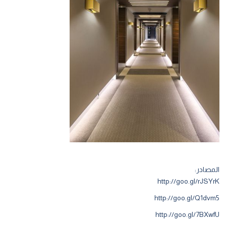
المصادر:
http://goo.gl/rJSYrK
http://goo.gl/Q1dvm5
http://goo.gl/7BXwfU