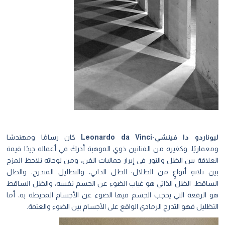
ليوناردو دا فينشي-
Leonardo da Vinci
‏كان رسامًا ومهندسًا
ومعماريًا، وكغيره من الفنانين ذوي الموهبة أدركَ في أعماله جيدًا قيمة
العلاقة بين الظل والنور في إبراز جماليات الفن، ومن لوحاته نلاحظ المزج
بين ثلاثةِ أنواعٍ من الظلال: الظل الذاتي، والتظليل المتدرج، والظل
الساقط. الظل الذاتي هو غياب الضوء عن الجسم نفسه، والظل الساقط
هو الرقعة التي يحجب الجسم فيها الضوء عن الأجسام المحيطة به، أما
التظليل فهو التدرج الرمادي الواقع على الأجسام بين الضوء والعتمة.