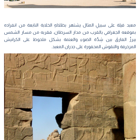
معبد فيلة على سبيلِ المثال يشتهر بظلالهِ الخلابة النابعة من انفراده
بموقعه الجغرافي بالقرب من مدار السرطان، فقربه من مسار الشمس
يبرزُ الفارقَ بين شِدَّة الضوء والعتمة بشكل ملحوظ على الكرانيش
المزخرفة والنقوش المحفورة على جدران المعبد.