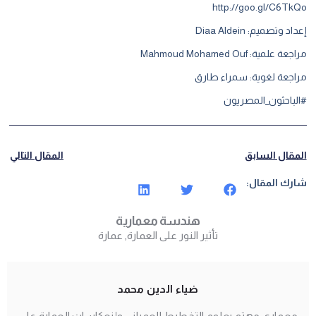
http://goo.gl/C6TkQo
إعداد وتصميم: Diaa Aldein
مراجعة علمية: Mahmoud Mohamed Ouf
مراجعة لغوية: سمراء طارق
#الباحثون_المصريون
المقال السابق
المقال التالي
شارك المقال:
هندسة معمارية
تأثير النور على العمارة
,
عمارة
ضياء الدين محمد
معماري مهتم بعلوم التخطيط العمراني وإنعكاسات العمارة علي