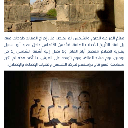
فَهْمُ الفراعنةِ للضوءِ والشمس لمْ يقتصر على إخراج المعابد كلوحات فنية،
بل امتد للتأريخ للأحداث الهامة، فقُدْسُ الأقداس داخلَ معبد أبو سمبل
يعتريه الظلامُ معظمَ أيام العام، ولا تصل إليه أشعة الشمس إلا في
يومين، يوم ميلاد الملك، ويوم تتويجه على العرش، بالتأكيد هذه لم تكن
مصادفة، فهو نتاج دراستهم لحركة الشمس وتقنيات الإضاءة والإظلال.