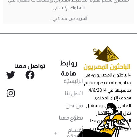
السلوك الإنساني.
المزيد من مقالاتي ..
روابط
تواصل معنا
هامة
«الباحثون المصريون» هي
الرئيسيَّة
مبادرة علمية تطوعية تم
تدشينها في 4/8/2014،
اتصل بنا
بهدف إثراء المحتوى
من نحن
العلمي العربي، وتسهيل
نقل المواد والأخبار
تطوَّع معنا
العلمية للمهتمين بها
من المصريين والعرب،
أقسام
الموقع