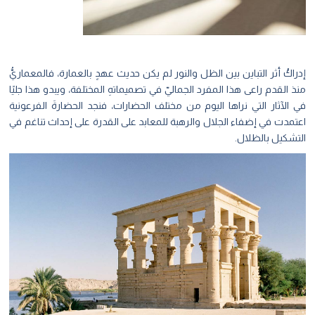
إدراكُ أثر التباين بين الظل والنور لم يكن حديث عهدٍ بالعمارة، فالمعماريُّ
منذ القدم راعى هذا المفرد الجماليّ في تصميماتهِ المختلفة، ويبدو هذا جليًا
في الآثار التي نراها اليوم من مختلف الحضارات، فنجد الحضارةَ الفرعونية
اعتمدت في إضفاء الجلال والرهبة للمعابد على القدرة على إحداث تناغم في
التشكيل بالظلال.