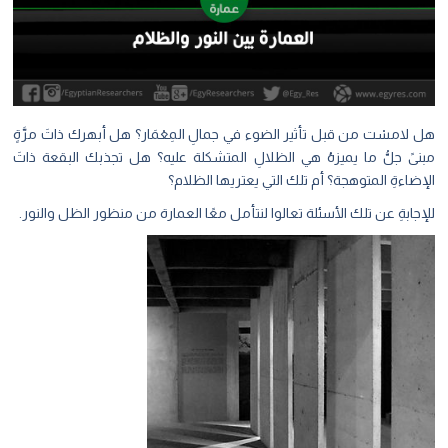
هل لامسْت من قبل تأثير الضوء في جمالِ المِعْمَار؟ هل أبهرك ذاتَ مرَّةٍ
مبنىً جلُّ ما يميزهُ هي الظلالِ المتشكلة عليه؟ هل تجذبك البقعة ذاتَ
الإضاءةِ المتوهجة؟ أم تلك التي يعتريها الظلام؟
للإجابةِ عن تلك الأسئلة تعالوا لنتأمل معًا العمارة من منظور الظل والنور.