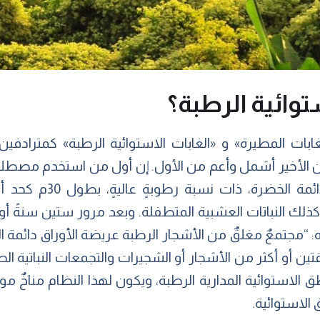
توائية الرطبة؟
ابات المطيرة» و «الغابات الاستوائية الرطبة» كمترادفي
عام 1903، وعرَّفه على أنه
نه: “مجتمعٌ مغلقٌ من الأشجار الرطبة عريضة الأوراق دائ
ن أو أكثر من الأشجار أو الشجيرات والتجمعات النباتية ال
ق الاستوائية المدارية الرطبة، ويكون لهذا النظام مناخٌ م
الاستوائية.