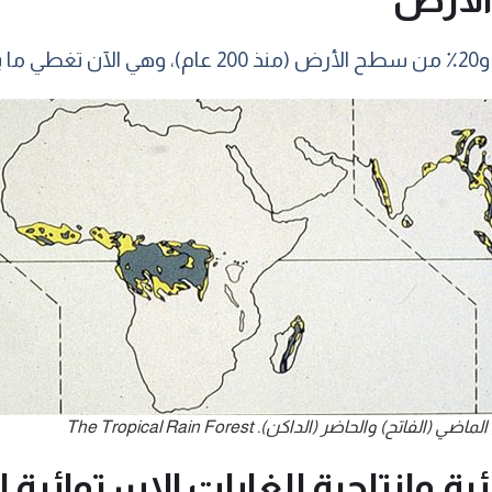
تح) والحاضر (الداكن). The Tropical Rain Forest
ية وإنتاجية الغابات الاستوائية 