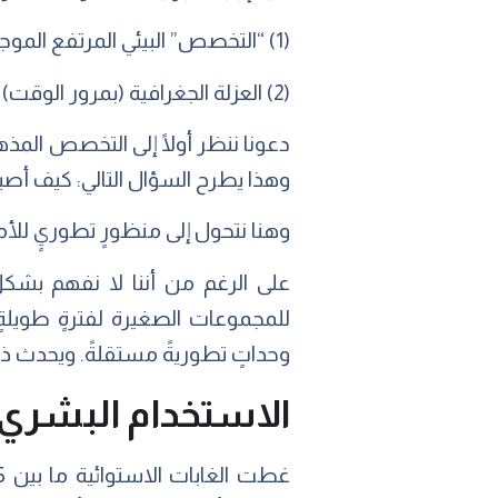
(1) “التخصص” البيئي المرتفع الموجود في المناطق الاستوائية.
(2) العزلة الجغرافية (بمرور الوقت) في المناطق الاستوائية، بما في ذلك التحولات البيئية المتكررة بسبب تغير المناخ.
دعونا ننظر أولًا إلى التخصص المذهل
وهذا يطرح السؤال التالي: كيف أص
وهنا نتحول إلى منظورٍ تطوريٍ للأمر
على الرغم من أننا لا نفهم بشكلٍ 
للمجموعات الصغيرة لفترةٍ طويلةٍ ت
وحداتٍ تطوريةً مستقلةً. ويحدث ذل
الاستخدام البشري 