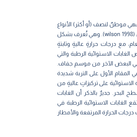
فهي موطنٌ لنصف (أو أكثر) الأنواع
النباتية والحيوانية الموجودة على الأرض، على الرغم من احتلالها أقل من %7؜ من سطح الأرض (wilson 1998). وهي تُعرف بشكل
مع درجات حرارةٍ عاليةٍ وثابتةٍ
ارة الشهرية 24> درجة شهريًا)، وعدم وجود صقيع (Grainger 1993). بعض الغابات الاستوائية الرطبة والتي
عاني البعض الآخر من موسم جفاف.
ي المقام الأول على التربة شديدة
الاستوائية على تركيزاتٍ عاليةٍ من
البحر. جديرٌ بالذكر أن الغابات
قع الغابات الاستوائية الرطبة في
جنوب خط الاستواء، حيث درجات الحرارة المرتفعة والأمطار