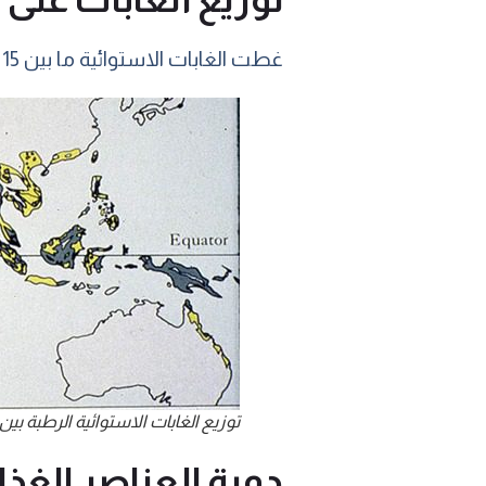
غطت الغابات الاستوائية ما بين 15 و20٪ من سطح الأرض (منذ 200 عام)، وهي الآن تغطي ما بين 5 و10٪ من سطح الأرض.
توزيع الغابات الاستوائية الرطبة بين الماضي (الفا
دورة العناصر الغذائ