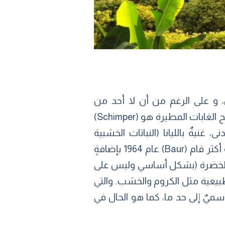
ن، و على الرغم من أن لا أحد من
المصطلحين له تعريفٌ أساسيٌ، فإن الأخير أشمل وأعم من الأول. إن ‎أول من استخدم مصطلح الغابات المطيرة هو (Schimper)
 غابةٌ دائمة الخضرة، ذات نسبة رطوبةٍ عاليةٍ، بطول 30م كحد أدنى، غنيةٌ بالليانا (النباتات الخشبية
المتسلقة) ذات الجذوع السميكة وكذلك النباتات العشبية المتطفلة. وبعد مرور ستين سنةً أو أكثر قام (Baur) عام 1964 بإضافةٍ
مة الخضرة (بشكل أساسي وليس على
طبيعية مثل الكروم والخشب. والتي
وسميٌ إلى حد ما، كما هو الحال في