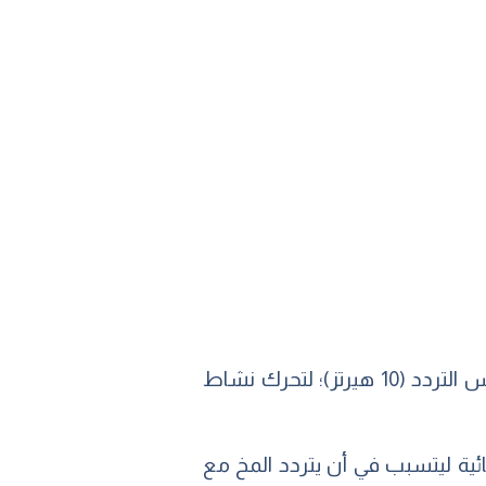
النغمة الثنائية عند تردد ألفا بمقدار 10 هيرتز يمكنها إثارة مخ المستخدم ليتردد صداها في نفس التردد (10 هيرتز)؛ لتحرك نشاط
نائية ليتسبب في أن يتردد المخ مع