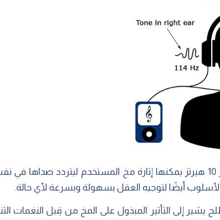
الأسلوب أيضًا لتوجيه العقل بسهولة وبسرعة لأي حالة.
ح يشير إلى التأثير المبذول على المخ من قِبل النغمات الث