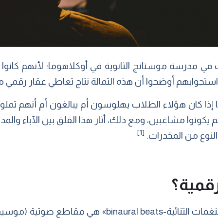
ثلاثة طلاب في مدرسة موستانج الثانوية في أوكلاهوما؛ لأنهم ك
جوابهم أوضحوا أن هذه الثمالة نتاج تعاطي عقار رقمي من النوع «s
إذا كان هؤلاء الطلاب يهلوسون أم يبالغون أم أنهم ثملو
 يكونوا مشاغبين، ومع ذلك، أثار هذا القلق بين الآباء والم
[1]
لنوع من المخدرات.
رقمية؟
b» هي مقاطع صوتية (موسيقى)