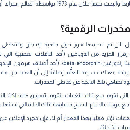
خدرات الرقمية؟
دل التي تم تقديمها تدور حول ماهية الإدمان والتعاطي
راز المزيد من الدوبامين (أحد الناقلات العصبية التي 
بالسعادة والمتعة والإدمان.) و«البيتا إندورفين-dorphin
 زيادة معدلات سرعة التعلُّم، إضافةً إلى أن العديد من مق
وة تضاهي تلك الناتجة عن تعاطي المخدرات.
التي تقوم ببيع تلك النغمات، تقوم بتسويق «المحاكاة التر
ا مع موجات الدماغ؛ لتصبح مشابهة لتلك الحالة التي تحدثها ج
مات تؤثر فعليا بهذا المقدار أم لا، فإن مجرد الإعلان ع
باب الخاطئة.