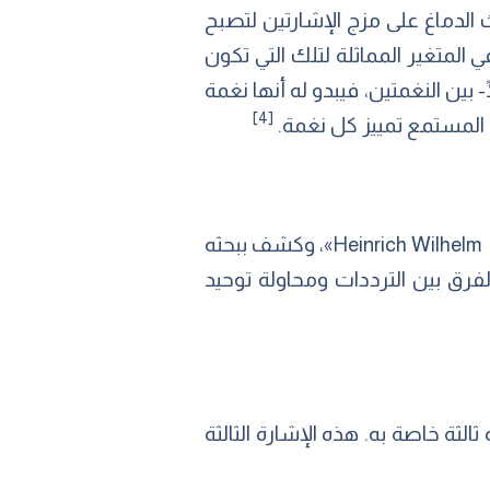
 الدماغ على مزج الإشارتين لتصبح
 المتغير المماثلة لتلك التي تكون
بين النغمتين، فيبدو له أنها نغمة
[4]
المستمع تمييز كل نغمة.
تم اكتشاف المخدرات الرقمية في عام 1839 عن طريق الفيزيائي «هاينريش فيلهيلم دوف-Heinrich Wilhelm Dove»، وكشف ببحثه
فرق بين الترددات ومحاولة توحيد
لثة خاصة به. هذه الإشارة الثالثة