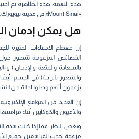
«Mount Sinai» في مدينة نيويورك.
هل يمكن إدمان الم
إن معظم الادعاءات المثيرة للج
الخصائص المزعومة تتمحور حول إف
والشعور بالراحة) في الجسم، أيضًا
يزعمون أنهم وصلوا لحالة من النش
إن العديد من المواقع الإلكترونية 
والأفيون والكوكايين أثناء مزامنته
وبغض النظر عما إذا كانت هذه النغ
مزعجة تجذب المراهقين لجميع الأس