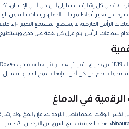
ردد)، تصل كل إشارة منهما إلى أذن من أذني الإنسان، تحُث
ادرة على تغيير أنماط موجات الدماغ، وإحداث حالة من الوعي
ات الرأس الخارجية، لا يستطع المستمع التمييز –إلا قليلًا- 
تخدام سماعات الرأس، يتم عزل كل نغمة على حدى ويستطيع 
قمية
فة عندما تتقدم في كل أذن؛ فإنها تسمح للدماغ بتسجيل ال
الرقمية في الدماغ
ي نفس الوقت، عندما يتصل الترددات، فإن المخ يولد إشارة ثا