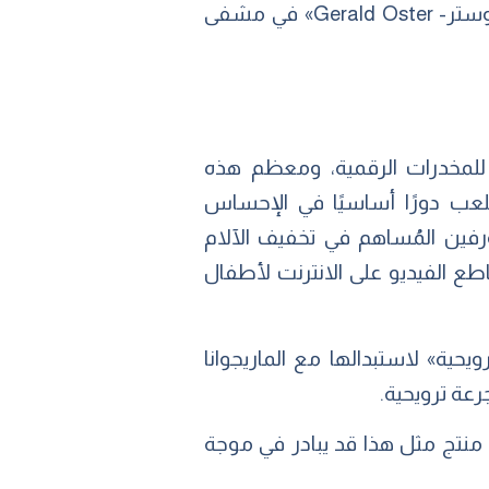
هذه النغمة. هذه الظاهرة تم اختبارها والبحث فيها خلال عام 1973 بواسطة العالم «جيرالد أوستر- Gerald Oster» في مشفى
 للمخدرات الرقمية، ومعظم هذه
تلعب دورًا أساسيًا في الإحساس
beta-en» (أحد أصناف هرمون الإندورفين المُساهم في تخفيف الآلام
اطع الفيديو على الانترنت لأطفال
ويحية» لاستبدالها مع الماريجوانا
رعة ترويحية.
ن منتج مثل هذا قد يبادر في موجة