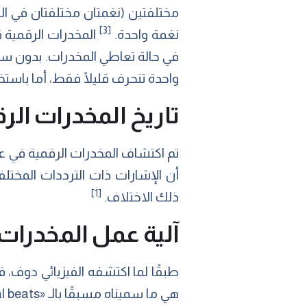
مختلفتين (نغمتان مختلفتان في الت
[3]
نغمة واحدة.
المخدرات الرقمية ق
في حالة تعاطي المخدرات. بدون سماع
واحدة تنحرف قليلًا فقط، أما باس
تاريخ المخدرات الر
أن الإشارات ذات الترددات المختل
[1]
ذلك الاختلاف.
آلية عمل المخدرات 
طبقًا لما اكتشفه الفيزيائي دوف، ف
هي ما سميناه مسبقًا بالـ «binaural beats». هذه النغمة تساوي الفرق بين الترددين الأصليين