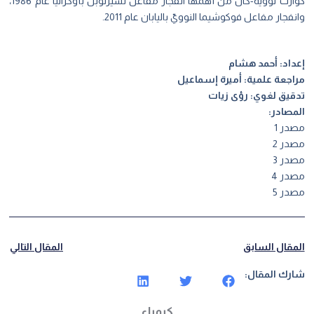
كوارث نوويّة-كان من أهمّها انفجار مفاعل تشيرنوبل بأوكرانيا عام 1986،
وانفجار مفاعل فوكوشيما النوويّ باليابان عام 2011.
إعداد: أحمد هشام
مراجعة علمية: أميرة إسماعيل
تدقيق لغوي: رؤى زيات
المصادر:
مصدر 1
مصدر 2
مصدر 3
مصدر 4
مصدر 5
المقال السابق
المقال التالي
شارك المقال:
كيمياء