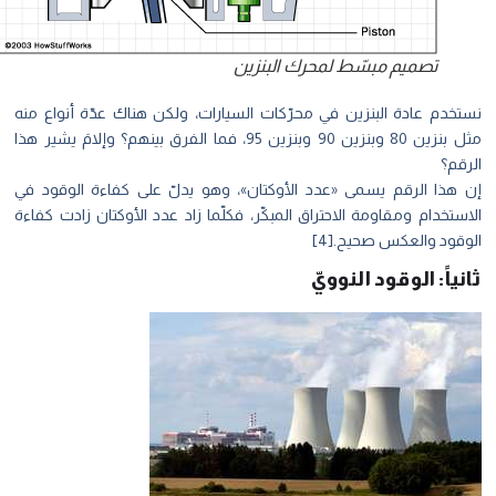
تصميم مبسّط لمحرك البنزين
نستخدم عادة البنزين في محرّكات السيارات، ولكن هناك عدّة أنواع منه
مثل بنزين 80 وبنزين 90 وبنزين 95، فما الفرق بينهم؟ وإلامَ يشير هذا
الرقم؟
إن هذا الرقم يسمى «عدد الأوكتان»، وهو يدلّ على كفاءة الوقود في
الاستخدام ومقاومة الاحتراق المبكّر، فكلّما زاد عدد الأوكتان زادت كفاءة
الوقود والعكس صحيح.[4]
ثانياً: الوقود النوويّ