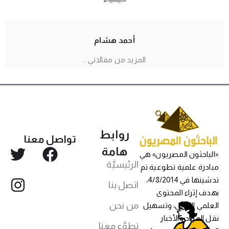
أحمد هشام
المزيد من مقالاتي ..
روابط
تواصل معنا
هامة
«الباحثون المصريون» هي
الرئيسيَّة
مبادرة علمية تطوعية تم
تدشينها في 4/8/2014،
اتصل بنا
بهدف إثراء المحتوى
من نحن
العلمي العربي، وتسهيل
نقل المواد والأخبار
تطوَّع معنا