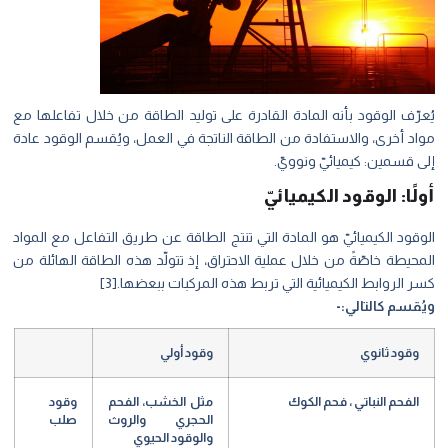
يُعرّف الوقود بأنه المادة القادرة على توليد الطاقة من خلال تفاعلها مع
مواد أخرى، والاستفادة من الطاقة الناتجة في العمل، ويُقسم الوقود عادة
إلى قسمين: كيميائيّ ونوويّ.
أولًا: الوقود الكيميائيّ
الوقود الكيميائيّ هو المادة التي تنتج الطاقة عن طريق التفاعل مع المواد
المحيطة خاصّةً من خلال عملية الاحتراق، إذ تتولّد هذه الطاقة الهائلة من
كسر الروابط الكيميائية التي تربط هذه المركبات ببعضها.[3]
ويُقسم كالتالي:-
وقود ثانوي
وقود أولي
الفحم النباتي ، فحم الكوك
مثل الخشب، الفحم
وقود
الحجري والروث
صلب
والوقود الحيوي