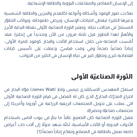
إلى الإنسان المعاصر والمفاعلات النووية والطاقة الإشعاعية.
تعدّدت صور الوقود وأشكاله وأنواعه (كالفحم والبنزين والطاقة الشمسية
وغيرها الكثير)؛ ليغطي احتياجات الإنسان، ويرضي طموحاته، ويواكب التطوّر
المستمرّ في مجالات حياته. وتعتبر الثورة الصناعية الأولى نقطة البداية الأبرز
والأهمّ لهذا التطور قبل ثلاثة قرون من الآن وتحديداً في إنجلترا؛ فقد
أسّست الصناعة-من خلال استخدام الآلات والبخار كوقود للمرة الأولى-
إنتاجاً صناعياً ضخماً وفي وقت قياسيّ، وعملت على تأسيس كيانات
اقتصادية كبرى وتطوّر كبير في حياة الإنسان في الكثير من الجوانب.
الثورة الصناعيّة الأولى
استغلّ المهندس الاسكتلندي جيمس واط (James Watt) قوّة البخار في
اختراع المحرّك البخاريّ الذي كان له الفضل في قيام الثورة الصناعية الأولى
التي عملت على تحويل المجتمعات الريفية الزراعية في أوروبا وأمريكا إلى
مجتمعات صناعيّة وحضريّة.
فقبل الثورة الصناعية كان التصنيع غالباً ما يتمّ في بيوت الناس باستخدام
الأدوات اليدوية أو الآلات الأساسية، لكنّه شهد تحولاً إلى آلات ذات أغراض
خاصة تعمل بالطاقة في المصانع وتقدّم إنتاجاً ضخماً.
[1]