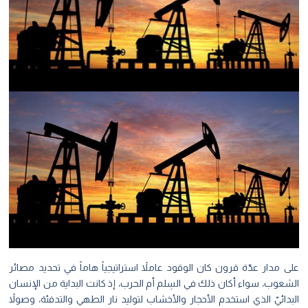
على مدار عدّة قرون كان الوقود عاملاً استراتيجياً هاماً في تحديد مصائر
الشعوب، سواء أكان ذلك في السِلم أم الحرب، إذ كانت البداية من الإنسان
البدائيّ الذي استخدم الأحجار والأخشاب لتوليد نار الطهي والتدفئة، وصولاً