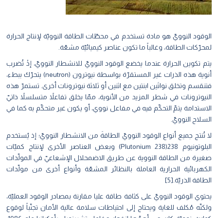
الوقود النوويّ هو مادة تستخدم في محطّات الطاقة النوويّة لإنتاج الحرارة
لمحرّكات الطاقة، وغالباً ما تكون عناصر كيميائيّة مشعّة.
يتم تكوين الحرارة عندما يخضع الوقود النوويّ للانشطار النوويّ، إذْ تُضرب
أنوية هذه الذرات غير المستقرّة بواسطة نيوترون (neutron) يتحرّك ببطء،
فتنقسم وتخلق نواتَين ابنتين مع اثنين أو ثلاثة نيوترونات أخرى. تستمرّ هذه
النيوترونات في شطر المزيد من الأنوية، ممّا يخلق تفاعلاً متسلسلاً ذاتيّ
الاستدامة يتمّ التحكّم فيه في مفاعل نووي، أو يكون غير متحكّم به كما في
السلاح النوويّ.
لا تُنتج جميع أنواع الوقود النوويّ الطاقةَ من الانشطار النوويّ؛ إذ يُستخدم
البلوتونيوم 238(Plutonium 238) وبعض العناصر الأخرى لإنتاج كميّات
صغيرة من الطاقة النووية عن طريق الاضمحلال الإشعاعيّ في المولّدات
الكهربائية الحرارية العاملة بالنظائر المشعّة وأنواع أخرى من مولّدات
الطاقة الذريّة.[5]
يحتوي الوقود النوويّ على كثافة طاقة عليا مقارنة بمصادر الوقود العمليّة،
ولكنّه مُكلف للغاية ويحتاج إلى احتياطات سلامة عالية الأمان تجنّباً لوقوع