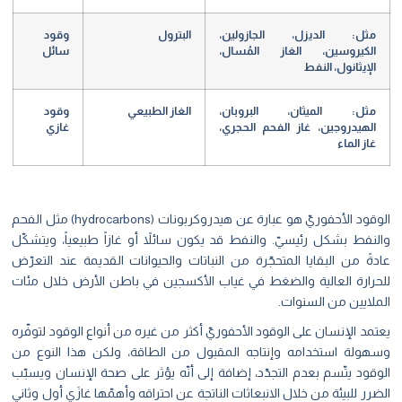
مثل: الديزل، الجازولين،
البترول
وقود
الكيروسين،
الغاز المُسال،
سائل
الإيثانول، النفط
مثل: الميثان، البروبان،
الغاز الطبيعي
وقود
الهيدروجين، غاز الفحم الحجري،
غازي
غاز الماء
الوقود الأحفوريّ هو عبارة عن هيدروكربونات (hydrocarbons) مثل الفحم
والنفط بشكل رئيسيّ. والنفط قد يكون سائلاً أو غازاً طبيعياً، ويتشكّل
عادةً من البقايا المتحجّرة من النباتات والحيوانات القديمة عند التعرّض
للحرارة العالية والضغط في غياب الأكسجين في باطن الأرض خلال مئات
الملايين من السنوات.
يعتمد الإنسان على الوقود الأحفوريّ أكثر من غيره من أنواع الوقود لتوفّره
وسهولة استخدامه وإنتاجه المقبول من الطاقة، ولكن هذا النوع من
الوقود يتّسم بعدم التجدّد، إضافة إلى أنّه يؤثر على صحة الإنسان ويسبّب
الضرر للبيئة من خلال الانبعاثات الناتجة عن احتراقه وأهمّها غازَي أول وثاني