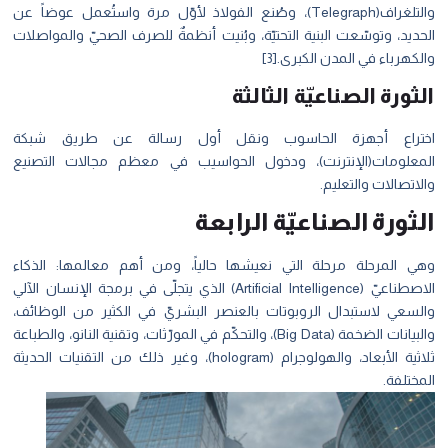
والتلغراف(Telegraph)، وصُنع الفولاذ لأوّل مرة واستُعمل عوضاً عن
الحديد، وتوسّعت البنية التحتيّة، وبُنيت أنظمةٌ للصرف الصحيّ والمواصلات
والكهرباء في المدن الكبرى.
[3]
الثورة الصناعيّة الثالثة
اختراع أجهزة الحاسوب ونقل أول رسالة عن طريق شبكة
المعلومات(الإنترنت)، ودخول الحواسيب في معظم مجالات التصنيع
والاتصالات والتعليم.
الثورة الصناعيّة الرابعة
وهي المرحلة مرحلة التي نعيشها حالياً، ومن أهم معالمها: الذكاء
الاصطناعيّ (Artificial Intelligence) الذي يتجلّى في برمجة الإنسان الآلي
والسعي لاستبدال الروبوتات بالعنصر البشريّ في الكثير من الوظائف،
والبيانات الضخمة (Big Data)، والتحكّم في المورّثات، وتقنية النانو، والطباعة
ثلاثية الأبعاد، والهولوجرام (hologram)، وغير ذلك من التقنيات الحديثة
المختلفة.