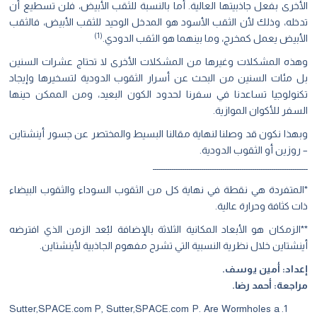
الأخرى بفعل جاذبيتها العالية. أما بالنسبة للثقب الأبيض، فلن تسطيع أن
تدخله، وذلك لأن الثقب الأسود هو المدخل الوحيد للثقب الأبيض، فالثقب
(1)
الأبيض يعمل كمخرج، وما بينهما هو الثقب الدودي.
وهذه المشكلات وغيرها من المشكلات الأخرى لا تحتاج عشرات السنين
بل مئات السنين من البحث عن أسرار الثقوب الدودية لتسخيرها وإيجاد
تكنولوجيا تساعدنا في سفرنا لحدود الكون البعيد، ومن الممكن حينها
السفر للأكوان الموازية.
وبهذا نكون قد وصلنا لنهاية مقالنا البسيط والمختصر عن جسور أينشتاين
– روزين أو الثقوب الدودية.
ـــــــــــــــــــــــــــــــــــــــــــــــــــــــــــــــــــــــــ
*المتفردة هي نقطة في نهاية كل من الثقوب السوداء والثقوب البيضاء
ذات كثافة وحرارة عالية.
**الزمكان هو الأبعاد المكانية الثلاثة بالإضافة لبُعد الزمن الذي افترضه
أينشتاين خلال نظرية النسبية التي تشرح مفهوم الجاذبية لأينشتاين.
إعداد: أمين يوسف.
مراجعة: أحمد رضا.
Sutter,SPACE.com P, Sutter,SPACE.com P. Are Wormholes a