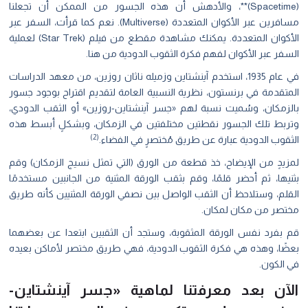
(Spacetime)**، والأدهش أن هذه الجسور من الممكن أن تجعلنا
مسافرين عبر الأكوان المتعددة (Multiverse). نعم كما قرأت، السفر عبر
الأكوان المتعددة. يمكنك مشاهدة مقطع من فيلم (Star Trek) لعملية
السفر عبر الأكوان لفهم فكرة الثقوب الدودية
من هنا
.
في عام 1935، استخدم آينشتاين وزميله ناثان روزين، من معهد الدراسات
المتقدمة في برنستون، نظرية النسبية العامة لتقديم اقتراح بوجود جسور
بالزمكان، وسُميت نسبة لهم «جسر آينشتاين-روزين» أو الثقب الدودي،
وتربط تلك الجسور نقطتين مختلفتين في الزمكان، وبشكلٍ أبسط هذه
(2)
الثقوب الدودية عبارة عن طريق مُختصرٍ في الفضاء.
لمزيدٍ من الإيضاح، خذ قطعة من الورق (التي تمثل نسيج الزمكان) وقم
بثنيها، ثم أحضر قلمًا، وقم بثقب الورقة المثنية من الجانبين مستخدمًا
القلم، وستلاحظ أن الثقب الواصل بين نصفي الورقة المثنيين كأنه طريق
مختصر من مكان لمكان.
قم بفرد نفس الورقة المثقوبة، وستجد أن الثقبين ابتعدا عن بعضهما
بعضًا، وهذه هي فكرة الثقوب الدودية، فهي طريق مختصر لأماكن بعيده
في الكون.
الآن بعد معرفتنا لماهية «جسر آينشتاين-