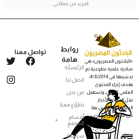
المزيد من مقالاتي ..
روابط
تواصل معنا
هامة
«الباحثون المصريون» هي
الرئيسيَّة
مبادرة علمية تطوعية تم
تدشينها في 4/8/2014،
اتصل بنا
بهدف إثراء المحتوى
من نحن
العلمي العربي، وتسهيل
نقل المواد والأخبار
تطوَّع معنا
العلمية للمهتمين بها
من المصريين والعرب،
أقسام
الموقع
سياسة