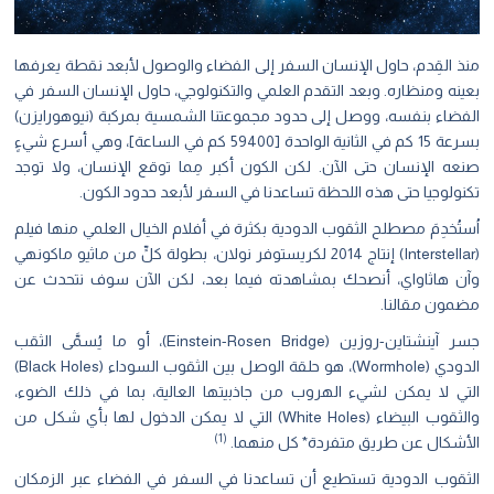
منذ القِدم، حاول الإنسان السفر إلى الفضاء والوصول لأبعد نقطة يعرفها
بعينه ومنظاره. وبعد التقدم العلمي والتكنولوجي، حاول الإنسان السفر في
الفضاء بنفسه، ووصل إلى حدود مجموعتنا الشمسية بمركبة (نيوهورايزن)
بسرعة 15 كم في الثانية الواحدة [59400 كم في الساعة]، وهي أسرع شيءٍ
صنعه الإنسان حتى الآن. لكن الكون أكبر مِما توقع الإنسان، ولا توجد
تكنولوجيا حتى هذه اللحظة تساعدنا في السفر لأبعد حدود الكون.
اُستُخدِمَ مصطلح الثقوب الدودية بكثرة في أفلام الخيال العلمي منها فيلم
(Interstellar) إنتاج 2014 لكريستوفر نولان، بطولة كلٍّ من ماثيو ماكونهي
وآن هاثاواي، أنصحك بمشاهدته فيما بعد، لكن الآن سوف نتحدث عن
مضمون مقالنا.
جسر آينشتاين-روزين (Einstein-Rosen Bridge)، أو ما يُسمَّى الثقب
الدودي (Wormhole)، هو حلقة الوصل بين الثقوب السوداء (Black Holes)
التي لا يمكن لشيء الهروب من جاذبيتها العالية، بما في ذلك الضوء،
والثقوب البيضاء (White Holes) التي لا يمكن الدخول لها بأي شكل من
(1)
الأشكال عن طريق متفردة* كل منهما.
الثقوب الدودية تستطيع أن تساعدنا في السفر في الفضاء عبر الزمكان