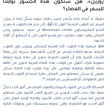
روزين»، هل ستكون هذه الجسور بوابتنا
للسفر في الفضاء؟
حقيقةً، لا أعدك بذلك وأعتذر لتخييب ظنك. سوف تسأل لماذا لا يمكن
السفر عبر الثقوب الدودية؟ أقول لك
أولاً:
لأن حجم هذه الثقوب لا يتعدى
الحجم الميكروسكوبي (Microscopic Levels) في حدود سنتيميتر. ومن
الممكن تواجد ثقوب تضخمت مع توسع الكون، لكن لا أستطيع أن أؤكد
لك هذا.
ثانيًا:
استقرار هذه الثقوب. لأنه بالنسبة لآينشتاين وروزين فإن الثقوب
الدودية عديمة الفائدة للسفر عبر الزمن، لأنها تنهار بسرعة. لكن وفقاً
للأبحاث الأخيرة، وُجِدَ أن الثقوب الدودية تحتوي على مادة غريبة تجعلها
مفتوحة فترات أطول من الوقت، هذه المادة الغريبة تحتوي على كثافة
سالبة الطاقة وضغط معاكس عالٍ، وإذا توفرت هذه المادة بشكل
طبيعي أو بشكل مصطنع فمن الممكن نظريًا استخدام الثقوب الدودية
(2)
لنقل المعلومات أو المسافرين عبر الفضاء.
المشكلة الأخرى في الثقوب السوداء والثقوب البيضاء هي أفق الحدث لكلٍّ
منها. فإذا دخلت الثقب الدودي عن طريق الثقب الأسود فلن تستطيع
الخروج منه بسبب أفُق الحدث للثقب الأسود، والاتجاه الوحيد المتاح داخل
أفُق الحدث هو المتفردة، والتي بدورها ستسحقك قبل وصولك للناحية