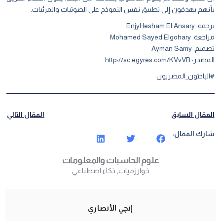
بأنهم يهدفون إلى تطبيق نفس النموذج على الصوتيات والمرئيات.
ترجمة: EnjyHesham El Ansary
مراجعة:
Mohamed Sayed Elgohary
تصميم:
Ayman Samy
المصدر:
http://sc.egyres.com/KVvVB
#الباحثون_المصريون
المقال السابق
المقال التالي
شارك المقال:
علوم الحاسبات والمعلومات
خوارزميات
,
ذكاء اصطناعي
إنچي الأنصاري