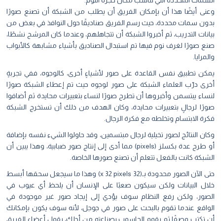
السمات المحددة التي تناسب مكان حجرة النوم.
وعنى أيضًا هذا أن بإمكان الفريق أن يطلب من الشبكة أن تصنع صورًا
بدون سمات محددة، حيث رسم الفريق صناديقًا حول النوافذ في بعض من
بيانات التدريب، ثم أخبروا الشبكة أن تتجاهلهم، وعندما كان المرشح نشطًا،
صنع صورًا لغرف نوم فيها تم استبدال الصناديق بأشياء مشابهة كالأبواب
والمرايا.
يمكن تطبيق نفس القاعدة على صور لأشياءٍ أخرى، كالوجوه، ففي تجربةٍ
أخرى درّب العلماء الشبكة على صور لوجوه حيث تم إعطاء الشبكة صورًا
لنساء يبتسمن وأخبروها أن تطرح صورًا لنساء بتعبيرات محايدة ثم أضافوا
صورًا لرجالٍ بتعبيرات محايدة، وكان الهدف من ذلك أن تستخرج الشبكة
فكرة الابتسام وتخلطه مع فكرة الرجال.
وكان النتائج لصور تخيلية لرجال مبتسمين، وقد حاولوا الشيء نفسه بإضافة
أو طرح عدة بكسلز (pixels) مما أدى إلى إنتاج صور ضبابية، وهذا يبين أن
الشبكة كانت بالفعل تتعلم أن تصنع صورها الخاصة.
حتى الآن الصور محدودة بـ(32 x 32 pixels) وهذا ما سيجعل سحقها أبسط
خلال البيانات ولكن سيكون صعبًا على الإنسان أن يلحظ أي عيوب في
الصور، ولكن رفع النظام سوف يؤدي إلى إيجاد صور غير موجودة في
الواقع عندما تقوم بالبحث على صور في جوجل، لأنه سوف يكون بإمكانك
أن تكتب وصفًا ثم يقوم الحاسوب بصناعته من أجلك، يقول أعضاء الفريق