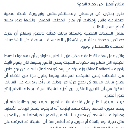
مكانٍ أفضل من حجرة النوم؟
طور باحثون في بوسطن وماساتشوستس ونيويورك شبكة عصبية
اصطناعية والتي بإمكانها أن تحاكي المظهر الحقيقي ولكنها صور تخيلية
تُصنع حسب الطلب.
تعمل الشبكات العصبية بواسطة بيانات مُحلَّلَة كالصور وتتعلم أن تدرك
خصائص محددة بدايةً من الأشكال الهندسية البسيطة حتى الشخصيات
المعقدة كالقطط والوجوه.
ولأن عمل هذه الأنظمة غامض فإن الباحثين يحاولون أن يفهموا بالضبط
الكيفية التي تتعلم بها مكونات الشبكة بعض الأمور بعنيها، الآن يقوم (آليك
رادورف- Alec Radford) وزملاؤه في إينديكو (Indico) بالبحث عن نوعٍ خاصٍ
من الشبكات يُدعى الشبكات المولدة، وفيها يحاول جزءٌ من النظام أن
يخترع بيانات مزيفة كي يخدع جزءًا آخر، وذلك من أجل تدريبه على البيانات.
الفكرة هي أن التباري المتكرر بين أجزاء الشبكة سوف يجعلها تتعلم إنتاج
صور أفضل.
درب الفريق النظام على قاعدة بيانات لصور لغرف نوم، وطلبوا منه أن
يصنع صوره الخاصة وذلك فقط لإثبات أنه لا يقوم بنسخ البيانات الأصلية،
وطلبوا من الشبكة أن تصنع سلسلة من الصور المترابطة لنفس المكان،
مثل حجرة نوم بنافذة أو بدون، وقد أظهر هذا أن الشبكة قد تعرفت على