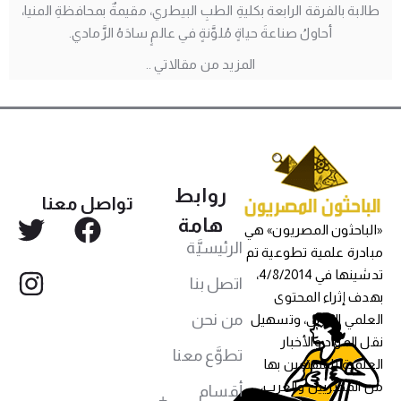
طالبة بالفرقة الرابعة بكليةِ الطبِ البيطري، مقيمةٌ بمحافظةِ المنيا،
أحاولُ صناعةَ حياةٍ مُلوَّنةٍ في عالمٍ سادَهُ الرَّمادي.
المزيد من مقالاتي ..
روابط
تواصل معنا
هامة
«الباحثون المصريون» هي
الرئيسيَّة
مبادرة علمية تطوعية تم
تدشينها في 4/8/2014،
اتصل بنا
بهدف إثراء المحتوى
من نحن
العلمي العربي، وتسهيل
نقل المواد والأخبار
تطوَّع معنا
العلمية للمهتمين بها
من المصريين والعرب،
أقسام