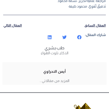
مراجعة علميّة/تحرير: نسمة محمود
تَدقيقٌ لُغَوِيّ: محمود خليفة
المقال السابق
المقال التالي
شارك المقال:
طب بشري
الذكاء
,
تلوث الهواء
أيمن النحراوي
المزيد من مقالاتي ..