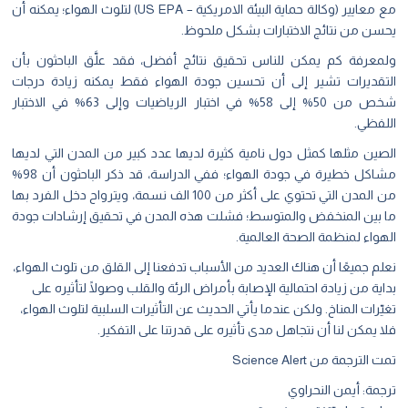
مع
معايير
(وكالة حماية البيئة الامريكية –
US EPA
) لتلوث الهواء؛ يمكنه أن
يحسن من نتائج الاختبارات بشكل ملحوظ.
ولمعرفة كم يمكن للناس تحقيق نتائج أفضل، فقد علَّق الباحثون بأن
التقديرات تشير إلى أن تحسين جودة الهواء فقط يمكنه زيادة درجات
شخص من 50% إلى 58% في اختبار الرياضيات وإلى 63% في الاختبار
اللفظي.
الصين مثلها كمثل دول نامية كثيرة لديها عدد كبير من المدن التي لديها
مشاكل خطيرة في جودة الهواء؛ ففي الدراسة، قد ذكر الباحثون أن 98%
من المدن التي تحتوي على أكثر من 100 الف نسمة، ويترواح دخل الفرد بها
ما بين المنخفض والمتوسط؛ فشلت هذه المدن في تحقيق إرشادات جودة
الهواء لمنظمة الصحة العالمية.
نعلم جميعًا أن هناك العديد من الأسباب تدفعنا إلى القلق من تلوث الهواء،
بداية من زيادة احتمالية الإصابة بأمراض الرئة والقلب وصولًا لتأثيره على
تغيّرات المناخ. ولكن عندما يأتي الحديث عن التأثيرات السلبية لتلوث الهواء،
فلا يمكن لنا أن نتجاهل مدى تأثيره على قدرتنا على التفكير.
تمت الترجمة من
Science Alert
ترجمة: أيمن النحراوي