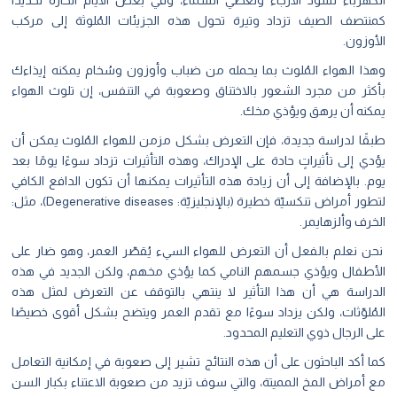
الكهرباء تسود الأرجاء وتغطي السماء، وفي بعض الأيام الحارة تحديدًا
كمنتصف الصيف تزداد وتيرة تحول هذه الجزيئات المُلوثة إلى مركب
الأوزون.
وهذا الهواء المُلوث بما يحمله من ضباب وأوزون وسُخام يمكنه إيذاءك
بأكثر من مجرد الشعور بالاختناق وصعوبة في التنفس، إن تلوث الهواء
يمكنه أن يرهق ويؤذي مخك.
طبقًا لدراسة جديدة، فإن التعرض بشكل مزمن للهواء المُلوث يمكن أن
يؤدي إلى تأثيراتٍ حادة على الإدراك
،
وهذه التأثيرات تزداد سوءًا يومًا بعد
يوم. بالإضافة إلى أن زيادة هذه التأثيرات يمكنها أن تكون الدافع الكافي
لتطور أمراض تنكسيّة خطيرة (بالإنجليزيّة: Degenerative diseases)، مثل:
الخرف وألزهايمر.
نحن نعلم بالفعل أن التعرض للهواء السيء يُقصّر العمر، وهو ضار على
الأطفال ويؤذي جسمهم النامي كما يؤذي مخهم، ولكن الجديد في هذه
الدراسة هي أن هذا التأثير لا ينتهي بالتوقف عن التعرض لمثل هذه
المُلوّثات، ولكن يزداد سوءًا مع تقدم العمر ويتضح بشكل أقوى خصيصًا
على الرجال ذوي التعليم المحدود.
كما أكد الباحثون على أن هذه النتائج تشير إلى صعوبة في إمكانية التعامل
مع أمراض المخ المميتة، والتي سوف تزيد من صعوبة الاعتناء بكبار السن