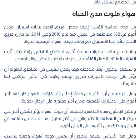
في المجتمع بشكل عام.
هواء ملوث مدى الحياة
في هذه الدراسة المُشار إليها، فحص فريق البحث بيانات استبيان محليّ
أُقيم في
162
مقاطعة في الصين منذ عام
2010
وحتى 2014،
ثم
قارن فريق
البحث نتائج هذا الاستبيان مع بيانات جودة الهواء الرسمية للدولة.
وباستخدام بيانات سنوات عديدة أخرى، استطاع الباحثون رؤية كيف أثَّرت
الفترات المليئة بالهواء المُلوَّث على درجات الاختبار اللفظي والرياضيات.
واستطاع الباحثون أيضًا ملاحظة كيف يمكن للعيش في المناطق الملوثة أن
يؤثر على درجات الاختبارات بمرور الوقت وكيف كان التأثير التراكمي لها
ملحوظًا.
وعلى الرغم من أن التأثير كان مُلفتًا، إلا أن تأثير مُلوّثات الهواء كان لها تأثير
أقوى على الاختبارات اللفظية، وكان أكثر خطورة على الرجال تحديدًا.
وفسّر الباحثون هذه الظاهرة لحقيقة أن تلوث الهواء يؤثر بشكل أكبر على
مراكز المخ المتعلقة بالتكلم والتي هي أكثر تطورًا عند النساء عن مثيلتها في
الرجال؛ ولذلك فإن تأثيرها على الرجال أقوى.
وعلى هذا الأساس، يعتقد الباحثون أن تحسن جودة الهواء، وجعله يتناسب