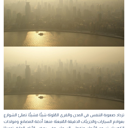
تزداد صعوبة التنفس في المدن والقرى المُلوثة شيئًا فشيئًا، تمتلئ الشوارع
بعوادم السيارات والجزيئات الدقيقة المُنبعثة منها، أدخنة المصانع ومولدات