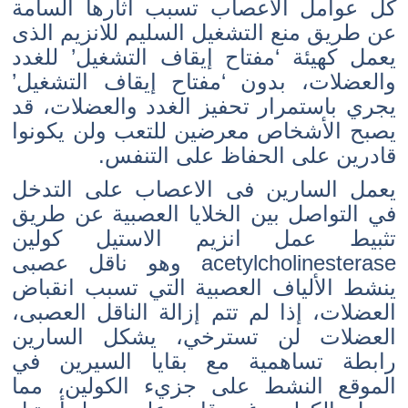
كل عوامل الأعصاب تسبب آثارها السامة
عن طريق منع التشغيل السليم للانزيم الذى
يعمل كهيئة ‘مفتاح إيقاف التشغيل’ للغدد
والعضلات، بدون ‘مفتاح إيقاف التشغيل’
يجري باستمرار تحفيز الغدد والعضلات، قد
يصبح الأشخاص معرضين للتعب ولن يكونوا
قادرين على الحفاظ على التنفس.
يعمل السارين فى الاعصاب على التدخل
في التواصل بين الخلايا العصبية عن طريق
تثبيط عمل انزيم الاستيل كولين
acetylcholinesterase وهو ناقل عصبى
ينشط الألياف العصبية التي تسبب انقباض
العضلات، إذا لم تتم إزالة الناقل العصبى،
العضلات لن تسترخي، يشكل السارين
رابطة تساهمية مع بقايا السيرين في
الموقع النشط على جزيء الكولين، مما