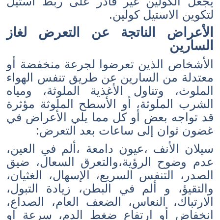
يجعل الكولين غير قادر على ربط أستيل
لتكوين الاستيل كولين.
الأعراض الناتجة عن التعرض لغاز
السارين
الأشخاص الذين تعرضوا لجرعة منخفضة أو
معتدلة من السارين عن طريق تنفس الهواء
الملوث، وتناول الأغذية الملوثة، ومياه
الشرب الملوثة، أو الأسطح الملوثة مؤثرة
قد تواجه بعض أو كل مما يلي الأعراض في
غضون ثوان إلى ساعات بعد التعرض:
سيلان الأنف ،عيون دامعة ،ألم في العين،
عدم وضوح الرؤية،والتعرق السعال، ضيق
الصدر، التنفس السريع، الإسهال، الغثيان،
والتقيؤ، و ألم في البطن، زيادة التبول،
الارتباك، النعاس، الضعف العام، الصداع،
انخفاض أو ارتفاع ضغط الدم، سرعة او