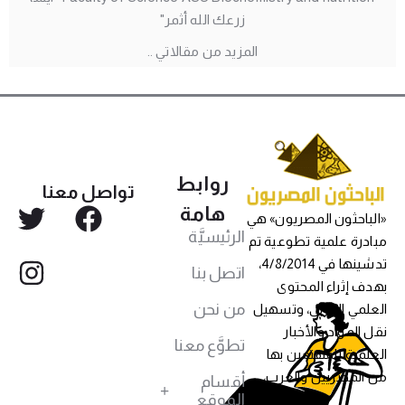
زرعك الله أثمر"
المزيد من مقالاتي ..
روابط
تواصل معنا
هامة
«الباحثون المصريون» هي
الرئيسيَّة
مبادرة علمية تطوعية تم
تدشينها في 4/8/2014،
اتصل بنا
بهدف إثراء المحتوى
من نحن
العلمي العربي، وتسهيل
نقل المواد والأخبار
تطوَّع معنا
العلمية للمهتمين بها
من المصريين والعرب،
أقسام
الموقع