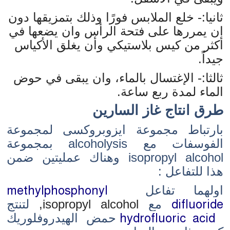
ثانيا:- خلع الملابس فورًا وذلك بتمزيقها دون
ان يمررها على فتحة الرأس وان يضعها في
أكثر من كيس بلاستيكي وأن يغلق الأكياس
جيداً.
ثالثا:- الإغتسال بالماء، وان يبقى في حوض
الماء لمدة ربع ساعة.
طرق انتاج غاز السارين
بارتباط مجموعة ايزوبروكسى لمجموعة
الفوسفات مع alcoholysis بمجموعة
isopropyl alcohol وهناك عمليتين ضمن
هذا للتفاعل :
اولهما تفاعل
methylphosphonyl
difluoride
مع
isopropyl alcohol,
لتنتج
hydrofluoric acid
حمض الهيدروفلوريك