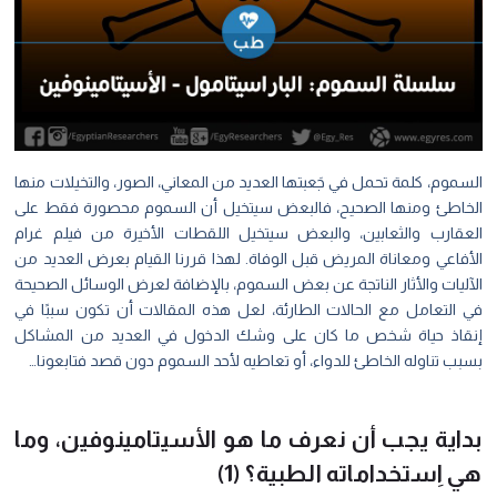
السموم، كلمة تحمل في جَعبتها العديد من المعاني، الصور، والتخيلات منها
الخاطئ ومنها الصحيح، فالبعض سيتخيل أن السموم محصورة فقط على
العقارب والثعابين، والبعض سيتخيل اللقطات الأخيرة من فيلم غرام
الأفاعي ومعاناة المريض قبل الوفاة. لهذا قررنا القيام بعرض العديد من
الآليات والأثار الناتجة عن بعض السموم، بالإضافة لعرض الوسائل الصحيحة
في التعامل مع الحالات الطارئة، لعل هذه المقالات أن تكون سببًا في
إنقاذ حياة شخص ما كان على وشك الدخول في العديد من المشاكل
بسبب تناوله الخاطئ للدواء، أو تعاطيه لأحد السموم دون قصد فتابعونا…
بداية يجب أن نعرف ما هو الأسيتامينوفين، وما
هي اِستخداماته الطبية؟ (1)