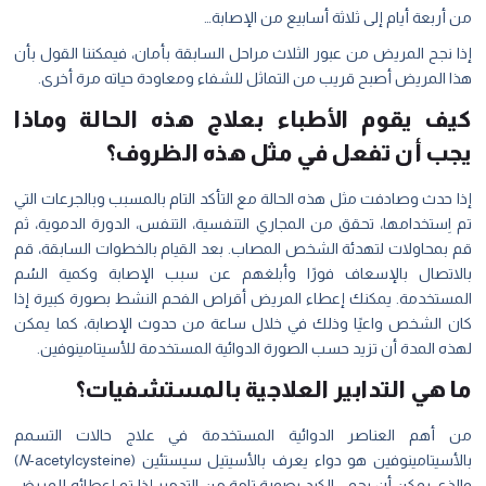
من أربعة أيام إلى ثلاثة أسابيع من الإصابة…
إذا نجح المريض من عبور الثلاث مراحل السابقة بأمان، فيمكننا القول بأن
هذا المريض أصبح قريب من التماثل للشفاء ومعاودة حياته مرة أخرى.
كيف يقوم الأطباء بعلاج هذه الحالة وماذا
يجب أن تفعل في مثل هذه الظروف؟
إذا حدث وصادفت مثل هذه الحالة مع التأكد التام بالمسبب وبالجرعات التي
تم اِستخدامها، تحقق من المجاري التنفسية، التنفس، الدورة الدموية، ثم
قم بمحاولات لتهدئة الشخص المصاب. بعد القيام بالخطوات السابقة، قم
بالاتصال بالإسعاف فورًا وأبلغهم عن سبب الإصابة وكمية السُم
المستخدمة. يمكنك إعطاء المريض أقراص الفحم النشط بصورة كبيرة إذا
كان الشخص واعيًا وذلك في خلال ساعة من حدوث الإصابة، كما يمكن
لهذه المدة أن تزيد حسب الصورة الدوائية المستخدمة للأسيتامينوفين.
ما هي التدابير العلاجية بالمستشفيات؟
من أهم العناصر الدوائية المستخدمة في علاج حالات التسمم
بالأسيتامينوفين هو دواء يعرف بالأسيتيل سيستئين (
N
-acetylcysteine)
والذي يمكن أن يحمي الكبد بصورة تامة من التدمير إذا تم إعطائه للمريض