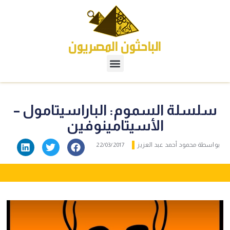
سلسلة السموم: الباراسيتامول –
الأسيتامينوفين
بواسطة
محمود أحمد عبد العزيز
22/03/2017