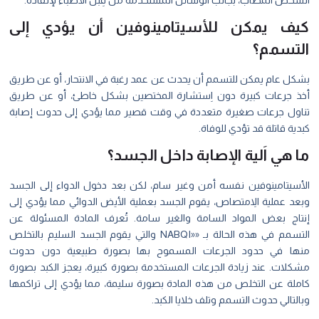
الشخص المصاب، بجانب الوسائل المستخدمة من قِبل الأطباء لإنقاذه.
كيف يمكن للأسيتامينوفين أن يؤدي إلى
التسمم؟
بشكل عام يمكن للتسمم أن يحدث عن عمد رغبة في الانتحار، أو عن طريق
أخذ جرعات كبيرة دون اِستشارة المختصين بشكل خاطئ، أو عن طريق
تناول جرعات صغيرة متعددة في وقت قصير مما يؤدي إلى حدوث إصابة
كبدية قاتلة قد تؤدي للوفاة.
ما هي اَلية الإصابة داخل الجسد؟
الأسيتامينوفين نفسه أمن وغير سام، لكن بعد دخول الدواء إلى الجسد
وبعد عملية الاِمتصاص، يقوم الجسد بعملية الأيض الدوائي مما يؤدي إلى
إنتاج بعض المواد السامة والغير سامة. تُعرف المادة المسئولة عن
التسمم في هذه الحالة بـ ««NABQI والتي يقوم الجسد السليم بالتخلص
منها في حدود الجرعات المسموح بها بصورة طبيعية دون حدوث
مشكلات. عند زيادة الجرعات المستخدمة بصورة كبيرة، يعجز الكبد بصورة
كاملة عن التخلص من هذه المادة بصورة سليمة، مما يؤدي إلى تراكمها
وبالتالي حدوث التسمم وتلف خلايا الكبد.