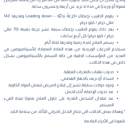
فمويًا أو وريديًا في مدة لا تزيد عن أربعة وعشرون ساعة.
يقوم الطبيب بإعطاء «جُرْعَةُ بَدْئيَّة – «Loading dose وقدرها 140
مللي جرام / كيلو جرام.
بعد ذلك يقوم الطبيب بإعطاء سبعة عشر جرعة بقيمة (70 مللي
جرام / كيلو جرام) كل أربع ساعات.
يستمر العلاج لمدة زمنية وقدرها ثلاثة أيام.
تستخدم الجرعات الوريدية من هذه المادة المضادة للأسيتامينوفين في
العديد من المؤسسات الطبية في حالة التسمم بالأسيتامينوفين بشكل
خاص في هذه الحالات:
حدوث تقلبات بالقدرات العقلية.
انسداد أو نزيف بالجهاز الهضمي.
وجود حوادث سابقة تشير إلى اِبتلاع المريض لبعض المواد الكاوية.
عند حدوث الإصابة أثناء الحمل.
عند فقدان الشخص القدرة على تناول العلاج فمويًا نتيجة القيء
المستمر.
* وهناك بعض الحالات التي تحتاج التدخل الجراحي للتأكد من سلامة الكبد.
تابعونا في الأجزاء القادمة