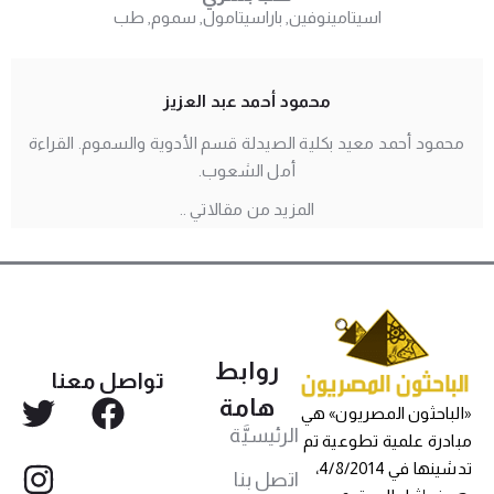
اسيتامينوفين
,
باراسيتامول
,
سموم
,
طب
محمود أحمد عبد العزيز
محمود أحمد معيد بكلية الصيدلة قسم الأدوية والسموم. القراءة
أمل الشعوب.
المزيد من مقالاتي ..
روابط
تواصل معنا
هامة
«الباحثون المصريون» هي
الرئيسيَّة
مبادرة علمية تطوعية تم
تدشينها في 4/8/2014،
اتصل بنا