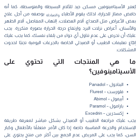
يُعتبر الأسيتامينوفين مسكن جيد للآلام البسيطة والمتوسطة، كما أنه
خافض ممتاز للحرارة، لذلك يقوم الأطباء
بوصفه من أجل علاج
والصيادلة
بعض الأعراض مثل الصداع، اَلام العضلات، اِلتهاب المفاصل، اَلام الظهر
والأسنان، أعراض نزلات البرد واِرتفاع درجة الحرارة بصورة متكررة. يجب
عليك أن تحرص على عدم تناول أي دواء من تِلقاء نفسك، كما يجب عليك
اِتبّاع تعليمات الطبيب أو الصيدلي الخاصة بالجرعات اليومية تجنبًا لحدوث
المشكلات.
ما هي المنتجات التي تحتوي على
الأسيتامينوفين؟
البنادول – Panadol
فلورست – Flurest
أبيمول – Abimol
بارامول – Paramol
إكسدرين – Excedrin
يجب عليك مراجعة الطبيب أو الصيدلي بشكل مباشر لمعرفة طريقة
الاِستخدام والجرعة المناسبة خاصة إذا كان الأمر متعلقًا بالأطفال وكبار
السن، كما يجب على المريض عدم الجمع بين أكثر من منتج يحتوي على