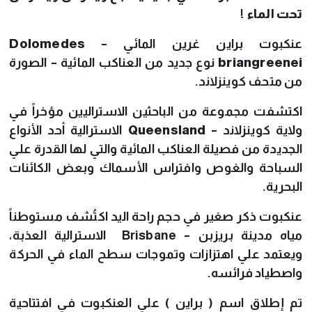
تحت الماء !
عنكبوت براين غرين المائي –
Dolomedes
briangreenei
نوع جديد من العناكب المائية – الصورة
من متحف كوينزلاند.
اكتشفت مجموعة من الباحثين الاستراليين مؤخراً في
ولاية كوينزلاند –
Queensland
الاسترالية أحد الأنواع
الجديدة من فصيلة العناكب المائية والتي لها القدرة علي
السباحة والغوص وافتراس الأسماك وبعض الكائنات
البحرية.
عنكبوت ذكر صغير في حجم راحة اليد اكتُشف مستوطناً
مياه مدينة بريزبن – Brisbane الاسترالية العذبة،
ويعتمد علي اهتزازات وتموجات سطح الماء في الحركة
واصطياد فرائسه.
تم إطلاق اسم ( براين ) علي العنكبوت في افتتاحية