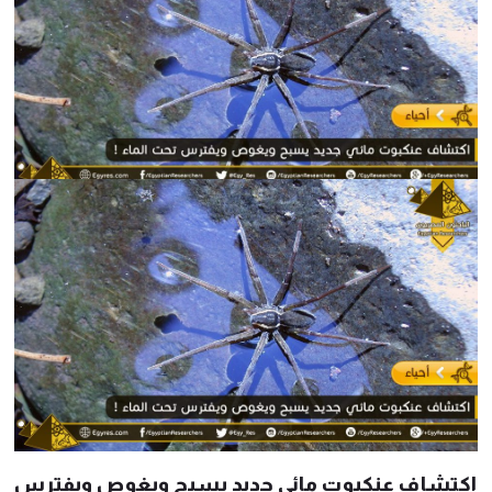
اكتشاف عنكبوت مائي جديد يسبح ويغوص ويفترس