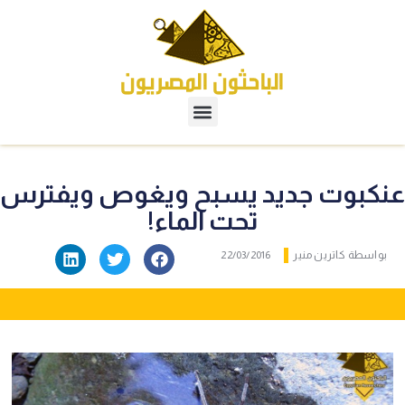
عنكبوت جديد يسبح ويغوص ويفترس
تحت الماء!
بواسطة
كاترين منير
22/03/2016