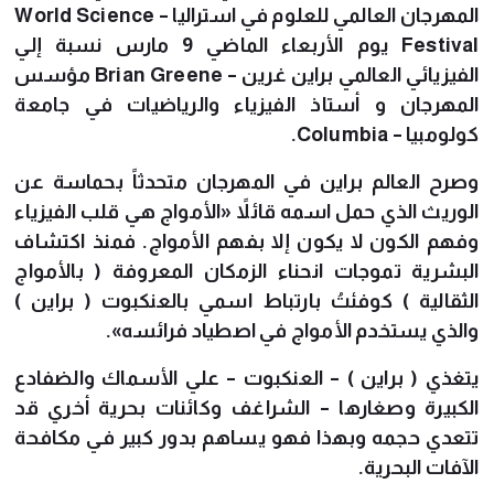
المهرجان العالمي للعلوم في استراليا – World Science
Festival يوم الأربعاء الماضي 9 مارس نسبة إلي
الفيزيائي العالمي براين غرين – Brian Greene مؤسس
المهرجان و أستاذ الفيزياء والرياضيات في جامعة
كولومبيا – Columbia.
وصرح العالم براين في المهرجان متحدثاً بحماسة عن
الوريث الذي حمل اسمه قائلاً «الأمواج هي قلب الفيزياء
وفهم الكون لا يكون إلا بفهم الأمواج. فمنذ اكتشاف
البشرية تموجات انحناء الزمكان المعروفة ( بالأمواج
الثقالية ) كوفئتُ بارتباط اسمي بالعنكبوت ( براين )
والذي يستخدم الأمواج في اصطياد فرائسه».
يتغذي ( براين ) – العنكبوت – علي الأسماك والضفادع
الكبيرة وصغارها – الشراغف وكائنات بحرية أخري قد
تتعدي حجمه وبهذا فهو يساهم بدور كبير في مكافحة
الآفات البحرية.