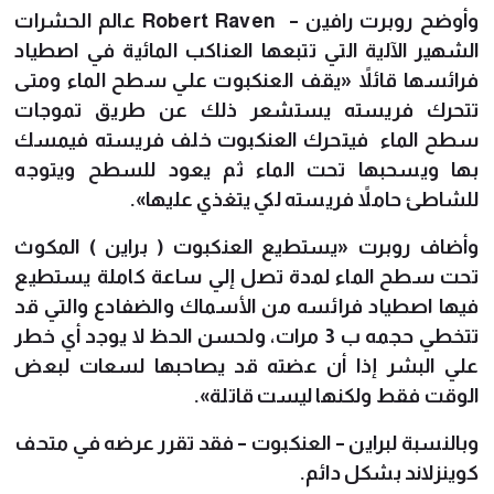
وأوضح روبرت رافين – Robert Raven عالم الحشرات
الشهير الآلية التي تتبعها العناكب المائية في اصطياد
فرائسها قائلاً «يقف العنكبوت علي سطح الماء ومتى
تتحرك فريسته يستشعر ذلك عن طريق تموجات
سطح الماء فيتحرك العنكبوت خلف فريسته فيمسك
بها ويسحبها تحت الماء ثم يعود للسطح ويتوجه
للشاطئ حاملاً فريسته لكي يتغذي عليها».
وأضاف روبرت «يستطيع العنكبوت ( براين ) المكوث
تحت سطح الماء لمدة تصل إلي ساعة كاملة يستطيع
فيها اصطياد فرائسه من الأسماك والضفادع والتي قد
تتخطي حجمه ب 3 مرات، ولحسن الحظ لا يوجد أي خطر
علي البشر إذا أن عضته قد يصاحبها لسعات لبعض
الوقت فقط ولكنها ليست قاتلة».
وبالنسبة لبراين – العنكبوت – فقد تقرر عرضه في متحف
كوينزلاند بشكل دائم.