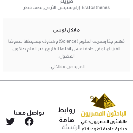
فيزياء
Eratosthenes
,
إراتوستينس
,
الأرض
,
نصف قطر
مايكل لويس
مُهتم جدًا بمعرفة العلوم (Science) ومُحاولة تبسيطها خصوصًا
الفيزياء، لو في حاجة نفسي انقلها للقاريء غير العلم هتكون
الفضول.
المزيد من مقالاتي ..
روابط
تواصل معنا
هامة
الباحثون المصريون» هي
الرئيسيَّة
بادرة علمية تطوعية تم