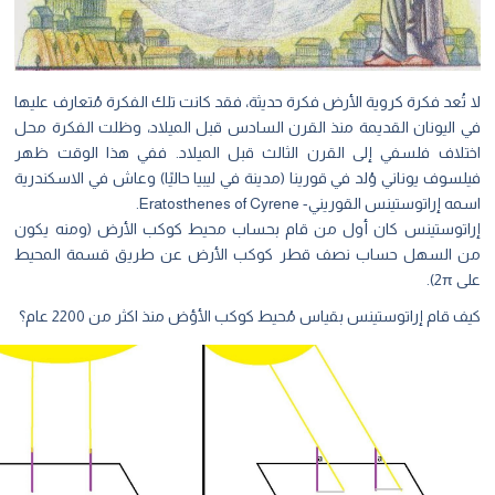
تُعد فكرة كروية الأرض فكرة حديثة، فقد كانت تلك الفكرة مُتعارف عليها
 اليونان القديمة منذ القرن السادس قبل الميلاد، وظلت الفكرة محل
تلاف فلسفي إلى القرن الثالث قبل الميلاد. ففي هذا الوقت ظهر
سوف يوناني وُلد في قورينا (مدينة في ليبيا حاليًا) وعاش في الاسكندرية
 إراتوستينس القوريني- Eratosthenes of Cyrene.
اتوستينس كان أول من قام بحساب محيط كوكب الأرض (ومنه يكون
 السهل حساب نصف قطر كوكب الأرض عن طريق قسمة المحيط
2).
 قام إراتوستينس بقياس مُحيط كوكب الأؤض منذ اكثر من 2200 عام؟