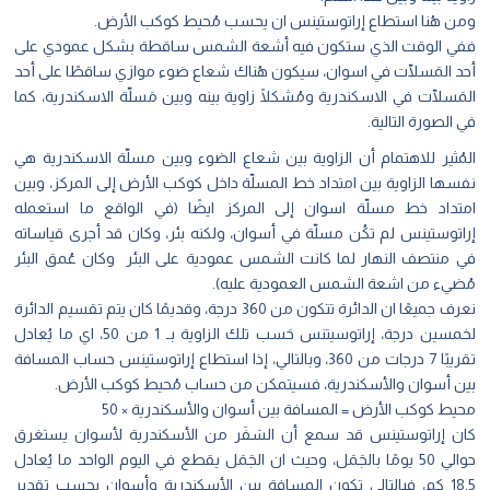
ن هُنا استطاع إراتوستينس ان يحسب مُحيط كوكب الأرض.
ي الوقت الذي ستكون فيه أشعة الشمس ساقطة بشكل عمودي على
د المَسلّات في اسوان، سيكون هُناك شعاع ضوء موازي ساقطًا على أحد
َسلّات في الاسكندرية ومُشكلًا زاوية بينه وبين مَسلّة الاسكندرية، كما
الصورة التالية.
مُثير للاهتمام أن الزاوية بين شعاع الضوء وبين مسلّة الاسكندرية هي
ها الزاوية بين امتداد خط المسلّة داخل كوكب الأرض إلى المركز، وبين
تداد خط مسلّة اسوان إلى المركز ايضًا (في الواقع ما استعمله
اتوستينس لم تكُن مسلّة في أسوان، ولكنه بئر، وكان قد أجرى قياساته
 منتصف النهار لما كانت الشمس عمودية على البئر وكان عُمق البئر
ضيء من اشعة الشمس العمودية عليه).
نعرف جميعًا ان الدائرة تتكون من 360 درجة، وقديمًا كان يتم تقسيم الدائرة
لخمسين درجة، إراتوسيتنس حَسب تلك الزاوية بـ 1 من 50، اي ما يُعادل
تقريبًا 7 درجات من 360، وبالتالي، إذا استطاع إراتوستينس حساب المسافة
ن أسوان والأسكندرية، فسيتمكن من حساب مُحيط كوكب الأرض.
يط كوكب الأرض = المسافة بين أسوان والأسكندرية × 50
ن إراتوستينس قد سمع أن السَفَر من الأسكندرية لأسوان يستغرق
حوالي 50 يومًا بالجَمَل، وحيث ان الجَمَل يقطع في اليوم الواحد ما يُعادل
18.5 كم، فبالتالي تكون المسافة بين الأسكندرية وأسوان بحسب تقدير