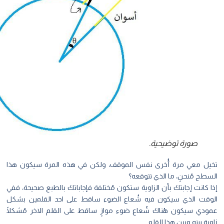
صورة توضيحية.
يل معي مرة أُخرى نفس الموقف، ولكن في هذه المرة سيكون هذا
طح مُنحنٍ، ما الذي تتوقعه؟
 كانت إجابتك بأن الزاوية ستكون مُختلفة فإجاباتك بالطبع صحيحة، ففي
وقت الذي سيكون فيه شُعاع الضوء ساقط على احد القلمين بشكل
ودي سيكون هُناك شُعاع ضوء موازٍ ساقط على القلم الاخر مُشكلًا
ية بينه وبين هذا القلم.