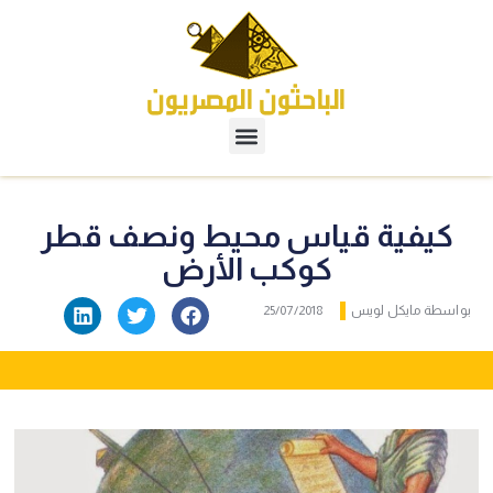
كيفية قياس محيط ونصف قطر
كوكب الأرض
واسطة
مايكل لويس
25/07/2018