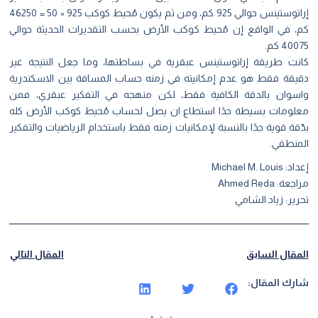
إراتوستينس حوالي 925 كم، ومن ثم يكون مُحيط كوكب 925 × 50 = 46250
، في الواقع إن مُحيط كوكب الأرض بحسب التقديرات الحديثة حوالي
40 كم.
نت طريقة إراتوستينس عبقرية في بساطتها، وما جعل النتيجة غير
يقة فقط هو عدم إمكانيته في زمنه حساب المسافة بين الاسكندرية
سوان بالدقة الكافية فقط، لكن منهجه في التفكير عبقري، فمن
لومات بسيطة جدًا استطاع ان يصل لحساب مُحيط كوكب الأرض كله
قة قوية جدًا بالنسبة لإمكانيات زمنه فقط باستخدام الرياضيات والتفكير
منطقي.
Michael M. Lou
ة: Ahmed Reda
ير: زياد الشامي
مقال السابق
المقال التالي
رك المقال: