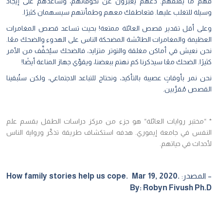
فهم ما يقلقهم. دعهم يُعبِّرون عن تخوفاتهم، وساعدهم على إيجاد
وسيلة للتغلب عليها. فتعاطفك معهم وطمأنتهم سيسهمان كثيرًا.
وعلى أقل تقدير قصص العائلة ممتعة! بحيث تساعد قصص المغامرات
العظيمة والمغامرات الطائشة المضحكة الناس على الهدوء والضحك معًا.
نحن نعيش في أماكن مغلقة والتوتر متزايد، فالضحك سيُخفِّف من الأمر
كثيرًا. الضحك معًا سيذكرنا كم نهتم ببعضنا، ويقوِّي جهاز المناعة أيضًا!
نحن نمر بأوقاتٍ عصيبة بالتأكيد، ونحتاج للتباعد الاجتماعي، ولكن ستُبقينا
القصص مُقرَّبين.
* “
مختبر روايات العائلة
“
هو جزء من مركز دراسات الطفل بقسم علم
النفس في جامعة إيموري. هدفه استكشاف طريقة تذكّر ورواية الناس
لأحداث في حياتهم.
– المصدر:
Mar 19, 2020.
How family stories help us cope.
By: Robyn Fivush Ph.D