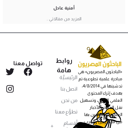
أمنية عادل
المزيد من مقالاتي ..
روابط
تواصل معنا
هامة
«الباحثون المصريون» هي
الرئيسيَّة
مبادرة علمية تطوعية تم
تدشينها في 4/8/2014،
اتصل بنا
بهدف إثراء المحتوى
من نحن
العلمي العربي، وتسهيل
نقل المواد والأخبار
تطوَّع معنا
العلمية للمهتمين بها
من المصريين والعرب،
أقسام