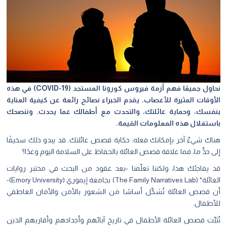
نحاول جميعًا فهم أزمة فيروس كورونا المستجد (COVID-19) في هذه
الأوقات المثيرة للأعصاب. يقدم الخبراء نصائح رائعة عن كيفية العناية
بنفسك، وحماية عائلتك، والتحدث مع أطفالك عما يحدث. وننصحك
باستغلال هذه المعلومات القيمة.
هناك شيءٌ آخر بإمكانك فعله: حكاية قصص عائلتك. قد يبدو ذلك سخيفًا
إلى حدٍّ ما، فما علاقة قصص العائلة بالحفاظ على السلامة اليوم وغدًا؟
قد يفاجئك هذا، ولكننا تعلّمنا -بعد عقود من البحث في مختبر روايات
العائلة* (The Family Narratives Lab)
بجامعة إيموري (Emory University)-
أن قصص العائلة تُشكّل أساسًا من الشعور بالأمن والأمان العاطفي
للأطفال.
تُثبِّت قصص العائلة الأطفال في تاريخ آبائهم وأجدادهم وأقاربهم الذين