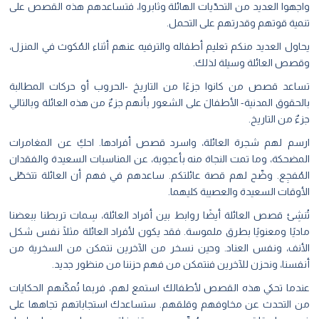
واجهوا العديد من التحدّيات الهائلة وثابروا، فتساعدهم هذه القصص على
تنمية قوتهم وقدرتهم على التحمل.
يحاول العديد منكم تعليم أطفاله والترفيه عنهم أثناء المُكوث في المنزل،
وقصص العائلة وسيلة لذلك.
تساعد قصص من كانوا جزءًا من التاريخ -الحروب أو حركات المطالبة
بالحقوق المدنية- الأطفالَ على الشعور بأنهم جزءٌ من هذه العائلة وبالتالي
جزءٌ من التاريخ.
ارسم لهم شجرة العائلة، واسرد قصص أفرادها. احكِ عن المغامرات
المضحكة، وما تمت النجاة منه بأعجوبة، عن المناسبات السعيدة والفقدان
المُفجِع. وضّح
لهم قصة عائلتكم. ساعدهم في فهم أن العائلة تتخطّى
الأوقات السعيدة والعصيبة كليهما.
تُنشِئ قصص العائلة أيضًا روابط بين أفراد العائلة، سِمات تربطنا ببعضنا
ماديًا ومعنويًا بطرق ملموسة. فقد يكون لأفراد العائلة مثلًا نفس
شكل
الأنف، ونفس العناد. وحين نسخر من الآخرين نتمكن من السخرية من
أنفسنا، ونحزن للآخرين
فنتمكن من فهم حزننا من منظور جديد.
عندما تحكي هذه القصص لأطفالك استمع لهم، فربما تُمكّنهم الحكايات
من التحدث عن مخاوفهم وقلقهم. ستساعدك استجاباتهم تجاهها على