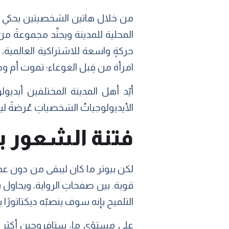
من خلال هاتين الشخصيتين يحكي دوست
المحلية للمدينة ويجنِّد مجموعةً من
حركةٍ واسعة للاشتراكية العالمية، ي
امرأة من قِبل الغوغاء؛ تموت أم و
أيّد أهل المدينة المختلفين أيديو
الأيديولوجياتُ الشخصياتِ عُرضةً ليكو
فتنة الشعور 
لكن بيوتر ما كان ليبقى من دون عدمي
قوية. بين صفحاتِ الرواية، ويحاو
التلميح بإنه سوف ينصبّه ديكتاتورًا ب
على مستوًى ما، ستافروجين أكثر ح