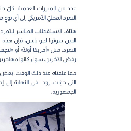
عدد من المبررات العدمية، كلّ منه
التمرد المحليّ الأمريكيّ إلى أي ن
هتاف الاستقطاب المباشر للتمرد كان
الذين صوتوا لجو بايدن، فإن هذه ا
التمرد، مثل «أمريكا أولًا» أو «لن
رفض الآخرين، سواء كانوا مهاجرين 
مما علِمناه منذ ذلك الوقت، بعض أن
التي حوّلت روما في النهاية إلى إ
الجمهورية.