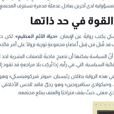
 المسؤولية لدى آخرين يعادل عدميّةً مدمرة تستنزف المجتم
لقوة في حد ذاتها
 يكتب روايةً عن الإيمان:
«حياة الآثم العظيم»
. لكن حي
 قد قُتل من قِبل أعضاءِ مجموعةٍ ثورية نزولًا على أمر قا
ّ السياسة يمكنها أن تصبح ماحيةً للصفات البشرية لحد 
ائية السياسية، التي، في رأيه، إذا تُركِت بلا مراجعةٍ قد تقود 
ي هذه الرواية بطلان رئيسيان: «بيوتر فيركوفينسكي» وهو 
نيكولاي ستافروجين» وهو رجلٌ فاقد للحس الأخلاقي ومن
ذي معنى، حيثُ يقف متراخيًا والعنف يبتلع مجتمعه.