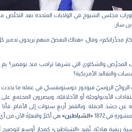
راتِ مجلس الشيوخ في الولايات المتحدة بعد التخلّص م
بِن ساز:
ُجّار مخدِّراتكم»، وقال: «هناك البعضُ منهم يريدون تدمي
لمحرِّض والشكاوى التي نشرها ترامب منذ نوفمبر؟ بِمَ أيضً
سات والتقاليد الأمريكية؟
 استكشف الروائيّ الروسيّ فيودور دوستويفسكي في عمله ما يحد
دات الأيديولوجيّة أو الأخلاقيّة، ويبصرون المجتمع على أن
عن حشد الحملة. وبالقفز أربعِ سنوات إلى الأمام، فأنا أ
شورةِ في 1872
«الشياطين»
هي أكثرُ واقعيّةً الآن من 
روسية ريفية هادئة، تُفيد «الشياطين» كمجازٍ أوسع لتوضي