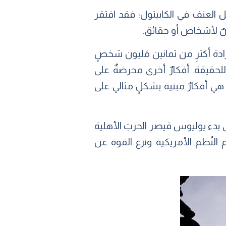
ل العنف في الكابيتول؛ فقد افتقر
فضٌ لأشخاص أو حقائق.
رادة أكثرِ من ثمانين مَليون شخصٍ
للحقيقة. أفكارٌ أخرى محرضةٌ على
 هي أفكارٌ مبنية بشكلٍ مثالي على
ى بدء يوليوس قيصر الحربَ الأهلية
 النُظم الأمريكية ونزع القوة عن