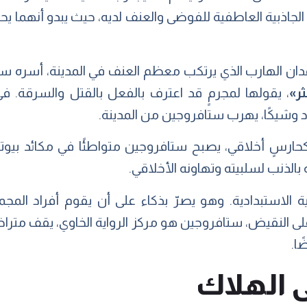
الجاذبية العاطفية للفوضى والعنف لديه، حيث يبدو أنهما ي
المُدان الهارب الذي يرتكب معظم العنف في المدينة، أسر
ثر»
، يقولها لمجرمٍ قد اعترف بالفعل بالقتل والسرقة. في 
رد وشيكًا، يهرب ستافروجين من المدينة.
حارسٍ أخلاقي، يصبح ستافروجين متواطئًا في مكائد بيو
 بالذنب لسلبيته وتهاونه الأخلاقي.
ة الاستبدادية. وهو يصرّ بذكاء على أن يقوم أفراد المجم
على النقيض، ستافروجين هو مركز الرواية الخاوي، يقف متراخي
ًا.
ى الهلاك