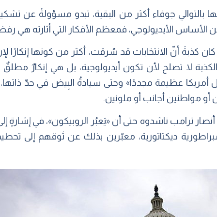
ا بالتوالي جوفاء أكثر من البقية، تبدو مسؤولةً عن تشكي
وعٍ من الأساس الأيديولوجي، فمعظم الأفكار التي أثارته هي ر
 كذبةَ أنّ الانتخابات قد سُرقت، أكثر من كونها إنكارًا لإ
لكذبة لا تصلح لأن تكون أيديولوجية، بل هي إنكارٌ مطلقٌ 
جعل أمريكا عظيمة مجددًا» وحتى سيادةُ البِيض في حدّ ذاتها،
أو مواطنين أجانب أو ملونين.
صار ترامب ناشدوه حتى أن «يَعبُر الروبيكون»، في إشارةٍ إل
مبراطورية ديكتاتورية، معبّرين بذلك عن تَوقهم إلى تحطيم