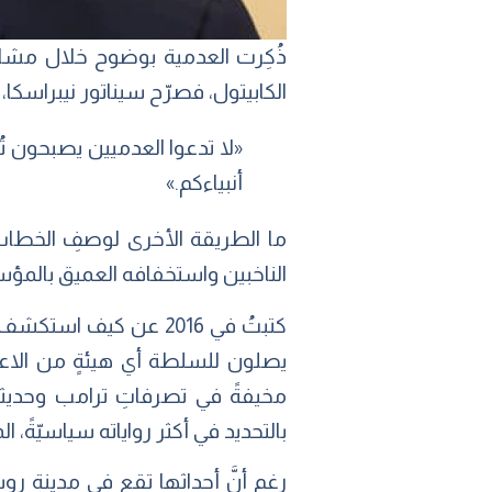
ذُكِرت العدمية بوضوح خلال مشاو
الكابيتول، فصرّح سيناتور نيبراسكا، 
«لا تدعوا العدميين يصبحون ت
أنبياءكم.»
ما الطريقة الأخرى لوصفِ الخطاب ا
الناخبين واستخفافه العميق بالمؤس
كتبتُ في 2016 عن كيف
يصلون للسلطة أي هيئةٍ من الاعتقا
مخيفةً في تصرفاتِ ترامب وحديثه 
بالتحديد في أكثر رواياته سياسيّةً، المن
رغم أنَّ أحداثها تقع في مدينةٍ 