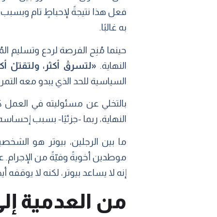
فعل هذا نتيجةً لإحباطٍ تام وبسبب 
به غالبًا.
حينما مُنِح الفرصة لردع وتسليم 
النهاية.
«لتسرقْ أكثر، ولتقتلْ أك
السياسية للحد الذي يبدو معه التم
بالتخلي عن مسئوليته في العمل ك
النهاية، ربما -جزئيًا- بسبب إحساسه
ما بين الرجلين، بيوتر هو الشخصي
موطدين أخويةً وفيّةً من الإجرام. 
إنه لا يساعد بيوتر، لكنه لا يوقفه أيض
من العدمية إل