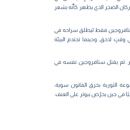
حركان الضجر الذي يظهر كأنّه يشعر
ه ستافروجين فقط ليطلق سراحه في
وقتٍ لاحق، وحينما تحتدم البيئة
تر. ثم يقتل ستافروجين نفسه في
وعة الثورية بخرق القانون سوية،
ًا في حين يحرّض بيوتر على العنف.