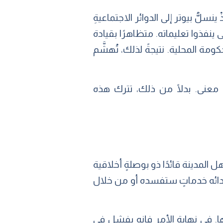
ُّ بيوتر إلى الدوائر الاجتماعيةِ
 ينفذوا تعليماته. متظاهرًا بقيادة
ومة المحلية. نتيجةً لذلك، تُهشَّم
ذي معنى. بدلًا من ذلك، تترك هذه
 المدينة قائدًا ذو بوصلةٍ أخلاقية
سدائه خدماتٍ ستفسده أو من خلال
ا. في نهاية الأمر فإنه يفشل في