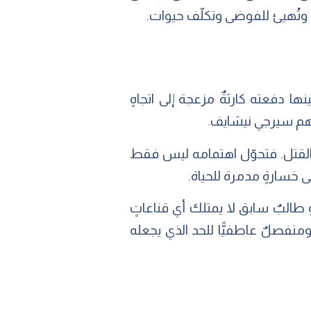
ع وتُهيئ للفوضى وتكلّف حيوات.
نها دفعته كارثةٌ مزعجة إلى اتجاهٍ
ئدهم سيرجي نيشايف.
القتل. فتحوّل اهتمامه ليس فقط
إلى خسارةٍ مدمرة للحياة.
طالبٌ سابق لا يمتلك أي قناعاتٍ
فصلٌ عاطفيًّا للحد الذي يجعله