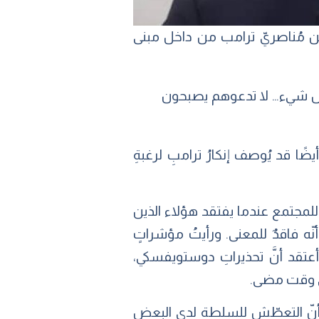
ن مُناصريّ ترامب من داخل مبنى
ر كل شيء… لا تدعوهم يصبحون
ا قد يُوصف إنكارُ ترامبِ لرغبةِ
ث للمجتمع عندما يفتقد هؤلاء الذين
ّه فاقدٌ للمعنى. ورأيتُ مؤشراتٍ
عتقد أنَّ تحذيراتِ دوستويفسكي،
أي وقت مضى.
ح أنّ التعطّش للسلطة لدى البعض