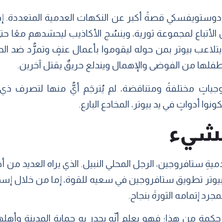
ويفسكي قصةً أكبر عن النكهات العدمية المتعددة. إذْ ينسل
 الأتباع لمجموعة ثورية، وينسُج الأكاذيب ليحشدهم معًا حتى
تلاعب بيوتر بمن حوله ليقوموا بأعمال عنفٍ وتمرُّد ضد الحك
طفلها من الفوضى والإهمال ويندلع حريقٌ يقتل آخرين.
لوجياتٍ مختلفةً ومتناقضة، لم يُترجَم أيُّ منها لتصرف 
نوا أدواتٍ في يد بيوتر، المخادع البارع.
بشيء
ةِ ستافروجين، الرجل المحلي النبيل. الذي يراه العديد من أهل
ل بيوتر تطويق ستافروجين في سعيه للقوة، إما من خلال إ
مجرد إتمامه الثورةَ بنجاح.
كمة من هذا؛ فهو يعلم أنّه يجدر به حماية المدينة وأهله