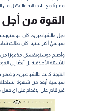
مقترنًا مع اللامبالاة والتنصّل من
القوة من أجل ا
قبل «الشياطين»، كان دوستويفسكي
سياسيٍّ أكثر علنية. كان طالبٌ شاب
وأصبح دوستويفسكي مذعورًا من أن
للأسئلة الأخلاقية بل أيضًا إلى الغوغ
النتيجة كانت «الشياطين». وظهر ف
سياسية أبعد من شهوة السلطة، و«
غير قادرٍ على الإقدام على أي فعل 