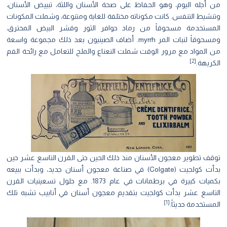
 أجله اليوم، وهو الحفاظ على صحة الأسنان واللثة، تبييض الأسنان،
نشيط التنفس. كانت مكوناته مختلفة للغاية ومتنوعة، وشملت المكونات
مستخدمة مسحوقاً من رماد حوافر الثور وقشر البيض المحترق،
ومسحوقاً لنبات المر myrrh. أضاف الصينيون بعد ذلك مجموعة واسعة
 المواد مع مرور الوقت شملت النعناع والملح للتعامل مع رائحة الفم
[2]
كريهة.
قف تطوير معجون الأسنان منذ ذلك الحين حتى القرن التاسع عشر حين
بدأت كولجيت (Colgate) في صناعة معجون أسنان جديد، وبدأت ببيعه
بكميات كبيرة في برطمانات في عام 1873. مع حلول تسعينيات القرن
تاسع عشر بدأت كولجيت بتقديم معجون أسنان في أنابيب تشبه تلك
[1]
مستخدمة حديثاً.