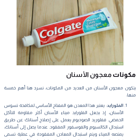
كونات
معجون الأسنان
كون معجون الأسنان من العديد من المكونات، نسرد هنا أهم خمسة
ها:
الفلورايد
: يعتبر هذا المعدن هو المفتاح الأساسي لمكافحة تسوس
الأسنان، إذ يجعل الفلورايد ميناء الأسنان أكثر مقاومة للتآكل
الحمضي. ففلوريد الصوديوم يعمل على إصلاح أسنانك عن طريق
استبدال الكالسيوم والفوسفور المفقود. عندما يصل إلى أسنانك،
يمتصه الميناء ويتم استبدال المعادن المفقودة في عملية تسمى