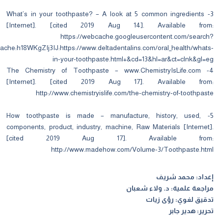
3- What’s in your toothpaste? – A look at 5 common ingredients
[Internet]. [cited 2019 Aug 14]. Available from
https://webcache.googleusercontent.com/searc
q=cache:h18WKgZIj3IJ:https://www.deltadentalins.com/oral_health/what
in-your-toothpaste.html+&cd=13&hl=ar&ct=clnk&gl=
4- The Chemistry of Toothpaste – www.ChemistryIsLife.com
[Internet]. [cited 2019 Aug 17]. Available from
http://www.chemistryislife.com/the-chemistry-of-toothpas
5- How toothpaste is made – manufacture, history, used,
components, product, industry, machine, Raw Materials [Internet
[cited 2019 Aug 17]. Available from
http://www.madehow.com/Volume-3/Toothpaste.ht
داد: محمد شريف
اجعة علمية: د. ولاء شعبان
قيق لغوي: رؤى زيات
رير: هدير جابر