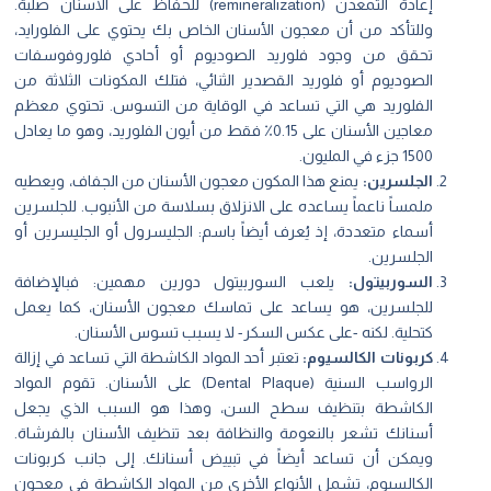
إعادة التمعدن (remineralization) للحفاظ على الأسنان صلبة.
وللتأكد من أن معجون الأسنان الخاص بك يحتوي على الفلورايد،
تحقق من وجود فلوريد الصوديوم أو أحادي فلوروفوسفات
الصوديوم أو فلوريد القصدير الثنائي، فتلك المكونات الثلاثة من
الفلوريد هي التي تساعد في الوقاية من التسوس. تحتوي معظم
معاجين الأسنان على 0.15٪ فقط من أيون الفلوريد، وهو ما يعادل
1500 جزء في المليون.
الجلسرين:
يمنع هذا المكون معجون الأسنان من الجفاف، ويعطيه
ملمساً ناعماً يساعده على الانزلاق بسلاسة من الأنبوب. للجلسرين
أسماء متعددة، إذ يُعرف أيضاً باسم: الجليسرول أو الجليسرين أو
الجلسرين.
السوربيتول:
يلعب السوربيتول دورين مهمين: فبالإضافة
للجلسرين، هو يساعد على تماسك معجون الأسنان، كما يعمل
كتحلية. لكنه -على عكس السكر- لا يسبب تسوس الأسنان.
كربونات الكالسيوم:
تعتبر أحد المواد الكاشطة التي تساعد في إزالة
الرواسب السنية (Dental Plaque) على الأسنان. تقوم المواد
الكاشطة بتنظيف سطح السن، وهذا هو السبب الذي يجعل
أسنانك تشعر بالنعومة والنظافة بعد تنظيف الأسنان بالفرشاة.
ويمكن أن تساعد أيضاً في تبييض أسنانك. إلى جانب كربونات
الكالسيوم، تشمل الأنواع الأخرى من المواد الكاشطة في معجون