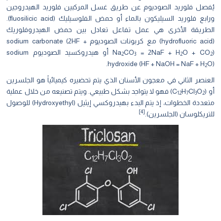
فصل فلوريد الصوديوم عن طريق غسل المركبين فلوريد الهيدروجين
ورابع فلوريد السيليكون بالماء أو حمض الفلوسيليك (fluosilicic acid).
طريقة الأخرى هي عمل تفاعل تعادل بين حمض الهيدروفلوريك
(hydrofluoric acid) مع كربونات الصوديوم sodium carbonate (2HF +
O + CO
= 2NaF + H
CO
Na
) أو هيدروكسيد الصوديوم sodium
2
3
2
hydroxide (HF + NaOH = NaF + H
O
2
عنصر الثاني في معجون الأسنان الذي يتم تحضيره كيميائياً هو الجلسرين
(C
O
Cl
H
) فهو لا يتواجد بشكل طبيعي. ويتم تصنيعه من خلال عملية
12
7
3
2
متعددة الخطوات، إذ يتم البدء بهيدروكسي إيثيل (Hydroxyethyl) للوصول
[4]
تريكلوسان (الجلسرين).