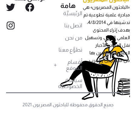
هامة
الباحثون المصريون» هي
الرئيسيَّة
بادرة علمية تطوعية تم
تدشينها في 4/8/2014،
اتصل بنا
هدف إثراء المحتوى
من نحن
لعلمي العربي، وتسهيل
قل المواد والأخبار
تطوَّع معنا
لعلمية للمهتمين بها
ن المصريين والعرب،
أقسام
الموقع
سياسة
الخصوصيَّة
جميع الحقوق محفوظة للباحثون المصريون 2021