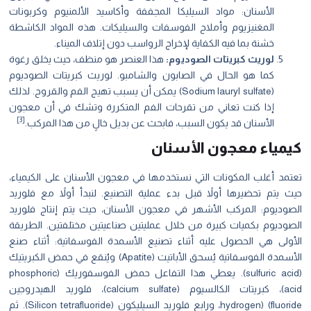
الأسنان: مواد السيليكا المجففة وأكاسيد الألمنيوم وكربونات
المغنيزيوم وأملاح الفوسفات والسيليكات. هذه المواد الكاشطة
خشنة بما فيه الكفاية لإخراج الرواسب دون إتلاف الميناء.
لوريث كبريتات الصوديوم:
هذا العنصر هو منظف، حيث يخلق رغوة
كما هو الحال في الصابون والشامبو. لوريث كبريتات الصوديوم
(Sodium lauryl sulfate) يمكن أن يسبب تهيج الفم والقروح. لذلك
إذا كنت تعاني من تقرحات الفم المتكررة وتشك في أن معجون
[3]
الأسنان قد يكون السبب، فابحث عن بديل خالٍ من هذا المركب.
يمياء معجون الأسنان
تمد أغلب المكونات التي نستخدمها في معجون الأسنان على الكيمياء،
ث يتم تحضيرها أولاً قبل بدء عملية التصنيع. لنبدأ أولاً مع فلوريد
صوديوم: المركب الأشهر في معجون الأسنان، حيث يتم إنتاج فلوريد
صوديوم بكميات كبيرة من خلال عمليتين صناعيتين مختلفتين. الطريقة
أولى هي الحصول عليه أثناء تصنيع الأسمدة الفوسفاتية: أثناء صنع
الأسمدة الفوسفاتية يُسحق الأباتيت (Apatite) ويُنقع في حمض الكبريتيك
(sulfuric acid). يعطي هذا التفاعل حمض الفوسفوريك (phosphoric
acid)، كبريتات الكالسيوم (calcium sulfate)، فلوريد الهيدروجين
hydrogen) (fluoride، ورابع فلوريد السيليكون (Silicon tetrafluoride). ثم