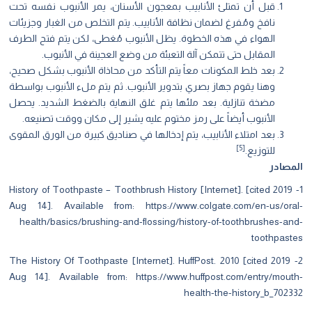
قبل أن تمتلئ الأنابيب بمعجون الأسنان، يمر الأنبوب نفسه تحت
نافخ ومُفرغ لضمان نظافة الأنابيب. يتم التخلص من الغبار وجزيئات
الهواء في هذه الخطوة. يظل الأنبوب مُغطى، لكن يتم فتح الطرف
المقابل حتى تتمكن آلة التعبئة من وضع العجينة في الأنبوب.
بعد خلط المكونات معاً يتم التأكد من محاذاة الأنبوب بشكل صحيح،
وهنا يقوم جهاز بصري بتدوير الأنبوب. ثم يتم ملء الأنبوب بواسطة
مضخة تنازلية. بعد ملئها يتم غلق النهاية بالضغط الشديد. يحصل
الأنبوب أيضاً على رمز مختوم عليه يشير إلى مكان ووقت تصنيعه.
بعد امتلاء الأنابيب، يتم إدخالها في صناديق كبيرة من الورق المقوى
[5]
للتوزيع.
مصادر
1- History of Toothpaste – Toothbrush History [Internet]. [cited 2019
Aug 14]. Available from: https://www.colgate.com/en-us/ora
health/basics/brushing-and-flossing/history-of-toothbrushes-an
toothpast
2- The History Of Toothpaste [Internet]. HuffPost. 2010 [cited 2019
Aug 14]. Available from:
https://www.huffpost.com/entry/mout
health-the-history_b_7023