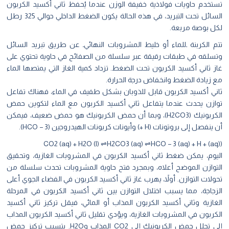
تستخدم حاويات فولاذية خفيفة الوزن عندما يُحفظ ثاني أكسيد الكربون
السائل تحت التبريد، في هذه الحالة يكون الضغط الداخلي حوالي 325 رطل
لكل بوصة مربعة.
تتم الكربنة ۔للماء أو خليط المشروبات النهائي۔ عن طريق تبريد السائل
وتسلقه في طبقات رقيقة عبر سلسلة من الصفائح في حاوية تحتوي على
غاز ثاني أكسيد الكربون تحت الضغط. تزداد كمية الغاز التي يمتصها الماء
مع زيادة الضغط وانخفاض درجة الحرارة.
ثاني أكسيد الكربون قابل للذوبان بشكل طفيف في الماء، فهناك تفاعل
توازن يحدث عندما يتفاعل ثاني أكسيد الكربون مع الماء لتكوين حمض
الكربونيك (H2CO3)، وبما أن حمض الكربونيك هو حمض ضعيف، فيمكن
أن ينفصل إلى بروتونات (H +) وأيونات كربونات الهيدروجين (HCO − 3).
(CO2 (aq) + H2O (l) ⇌H2CO3 (aq) ⇌HCO − 3 (aq) + H + (aq)
اليوم، يمكن ضغط ثاني أكسيد الكربون في المشروبات الغازية، وتحقيق
التوازن الموضح أعلاه، وبمجرد فتح حاوية المشروبات تحدث سلسلة من
تحولات التوازن. أولاً، يهرب غاز ثاني أكسيد الكربون في الفضاء الجوي أعلى
الزجاجة، مما يسبب اختلال التوازن بين ثاني أكسيد الكربون في المرحلة
الغازية وثاني أكسيد الكربون المذاب أو المائي، فيقل تركيز ثاني أكسيد
الكربون في المشروبات الغازية، ويؤدي تقليل ثاني أكسيد الكربون المذاب
إلى تحلل حمض الكربونيك إلى CO2 المذاب وH2O. يتسبب تركيز حمض