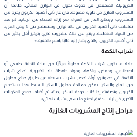
الكربونيك المنخفض في حدوث تحول في التوازن النهائي. طالما أن
المشروب الغازي في حاوية مفتوحة، فإن غاز ثاني أكسيد الكربون يخرج من
المشروب، ويطلق الغاز في الهواء، مع إزالة الغطاء من الزجاجة، لم تعد
تفاعلات ثاني أكسيد الكربون في حالة توازن وستستمر حتى لا يبقى المزيد
من المواد المتفاعلة. وينتج عن ذلك مشروب غازي بتركيز أقل بكثير من
ثاني أكسيد الكربون، والذي يشار إليه غالبًا باسم «الخفيف».
‏شراب النكهة
عادة ما يكون شراب النكهة محلولًا مركّزًا من مادة التحلية ۔طبيعي أو
اصطناعي۔، وحمض، ونكهة، ومواد حافظة عند الضرورة. يُصنع شراب
النكهة في خطوتين؛ أولاً، يُحضر «شراب بسيط» عن طريق صنع محلول
من الماء والسكر. يمكن معالجة محلول السكر البسيط هذا باستخدام
الكربون وتصفيته إذا كانت جودة السكر رديئة، ثم تُضاف جميع المكونات
الأخرى في ترتيب دقيق لصنع ما يسمى«شراب نهائي».
مراحل إنتاج المشروبات الغازية