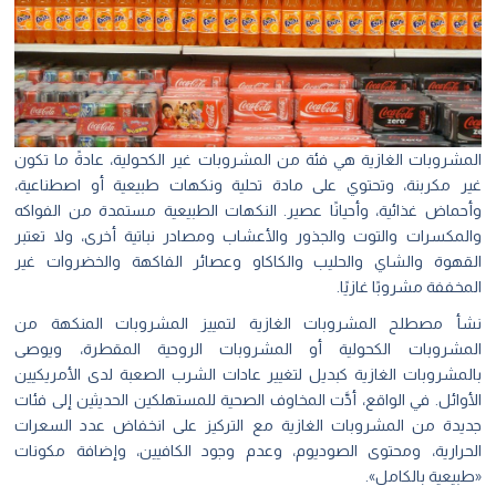
المشروبات الغازية
هي فئة من المشروبات غير الكحولية، عادةً ما تكون
غير مكربنة، وتحتوي على مادة تحلية ونكهات طبيعية أو اصطناعية،
وأحماض غذائية، وأحيانًا عصير. النكهات الطبيعية مستمدة من الفواكه
والمكسرات والتوت والجذور والأعشاب ومصادر نباتية أخرى، ولا تعتبر
القهوة والشاي والحليب والكاكاو وعصائر الفاكهة والخضروات غير
المخففة مشروبًا غازيًا.
نشأ مصطلح المشروبات الغازية لتمييز المشروبات المنكهة من
المشروبات الكحولية أو المشروبات الروحية المقطرة، ويوصی
بالمشروبات الغازية كبديل لتغيير عادات الشرب الصعبة لدى الأمريكيين
الأوائل. في الواقع، أدَّت المخاوف الصحية للمستهلكين الحديثين إلى فئات
جديدة من المشروبات الغازية مع التركيز على انخفاض عدد السعرات
الحرارية، ومحتوى الصوديوم، وعدم وجود الكافيين، وإضافة مكونات
«طبيعية بالكامل».