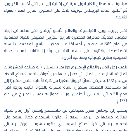
هيلمونت مصطلح الغاز لأول مرة في إشارة إلى غاز ثاني أكسيد الكربون،
ثم أطلق العالم البريطاني جوزيف بلاك علی المحتوى الغازي اسم «الهواء
الثابت».
‏نشر روبرت بويل، الفيلسوف والعالم الأنجلو أيرلندي الذي ساعد في إيجاد
الكيمياء الحديثة، مذكراته القصيرة للتاريخ التجريبي الطبيعي للمياه المعدنية
في عام 1685م، وتضمن أقسامًا عن فحص الينابيع المعدنية، بالنسبة
لخصائصها، ولآثارها على جسم الإنسان، وأخيرًا «تقليد المياه الطبية
الطبيعية بطرق كيميائية وصناعية أخرى».
يلقب رجل الدين والعالم الإنجليزي جوزيف بريستلي، «أبو صناعة المشروبات
الغازية» لتجاربه على الغاز التي حصل عليها من أحواض تخمير مصنع الجعة.
في عام 1772م، عرض جهازًا كربونيًّا صغيرًا في كلية الأطباء بلندن، مشيرًا إلى
أنه بمساعدة المضخة، ستكون المياه مشربة بالهواء الثابت بدرجة أكبر.
قدم الكيميائي الفرنسي أنطوان لوران لافوازييه نفس الاقتراح في عام
1773م.
ينسب إلى توماس هنري ۔صيدلاني في مانشستر بإنجلترا۔ أول إنتاج للمياه
الغازية، صنعها في براميل سعة 12 غالونًا باستخدام جهاز يعتمد على
تصميم بريستلي. قرأ الصائغ السويسري جاكوب شويب أوراق بريستلي
ولافوازييه وعزم على صنع جهاز مماثل، وبحلول عام 1794م، كان يبيع المياه