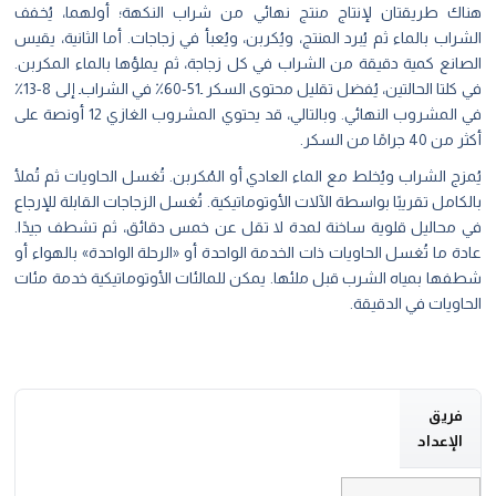
هناك طريقتان لإنتاج منتج نهائي من شراب النكهة؛ أولهما، يُخفف
الشراب بالماء ثم يُبرد المنتج، ويُكربن، ويُعبأ في زجاجات. أما الثانية، يقيس
الصانع كمية دقيقة من الشراب في كل زجاجة، ثم يملؤها بالماء المكربن.
في كلتا الحالتين، يُفضل تقليل محتوى السكر ۔51-60٪ في الشراب۔ إلى 8-13٪
في المشروب النهائي. وبالتالي، قد يحتوي المشروب الغازي 12 أونصة على
أكثر من 40 جرامًا من السكر.
يُمزج الشراب ويُخلط مع الماء العادي أو المُكربن. تُغسل الحاويات ثم تُملأ
بالكامل تقريبًا بواسطة الآلات الأوتوماتيكية. تُغسل الزجاجات القابلة للإرجاع
في محاليل قلوية ساخنة لمدة لا تقل عن خمس دقائق، ثم تشطف جيدًا.
عادة ما تُغسل الحاويات ذات الخدمة الواحدة أو «الرحلة الواحدة» بالهواء أو
شطفها بمياه الشرب قبل ملئها. يمكن للمالئات الأوتوماتيكية خدمة مئات
الحاويات في الدقيقة.
فريق
الإعداد