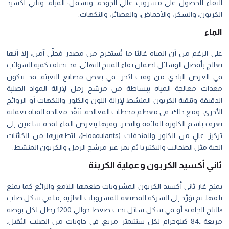
النقاء للحصول على مشروب عالي الجودة، وتشمل: المياه، وثاني أكسيد
الكربون، والسكر، والأحماض، والعصائر، والنكهات.
‏الماء
على الرغم من أن المياه غالبًا ما تُستخرج من مصدر مَحلِّي آمن، إلا أنها
تعالَج بأفضل الوسائل لضمان نقاء المنتج النهائي، قد تختلف كمية الشوائب
في العرض البلدي من وقت لآخر. في بعض مصانع التعبئة، قد تتكون
معدات معالجة المياه ببساطة من مرشح رمل لإزالة المواد الصلبة
الدقيقة وتنقية الكربون المنشط لإزالة اللون والكلور والنكهات أو الروائح
الأخرى. ومع ذلك، في معظم محطات المعالجة، تُنَفَّذ معالجة المياه بعملية
تعرف باسم الكلورة الفائقة والتخثر، وفيها يتعرض الماء لمدة ساعتين إلی
تركيز عالٍ من الكلور والمندفات (Flocculants)، لتطهيرها من الكائنات
الحية مثل الطحالب والبكتيريا ثم يمر عبر مرشح الرمل والكربون المنشط.
ثاني أكسيد الكربون وعملية الكربنة
يمنح غاز ثاني أكسيد الكربون المشروبات طعمها اللامع والرائع كما يمنع
تلفها، ثم توَرَّد إلى الشركة المصنعة للمشروبات الغازية إما في شكل صلب
«الثلج الجاف» أو في شكل سائل تحت ضغط حوالي 1200 رطل لكل بوصة
مربعة ۔84 كيلوجرام لكل سنتيمتر مربع۔ في حاويات من الصلب الثقيل.