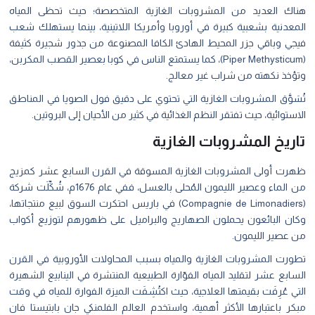
هناك العديد من المشروبات الغازية المتخصصة؛ حيث تحظی المياه
المعدنية بشعبية كبيرة في أوروبا وأمريكا اللاتينية، بينما يستهلك شعب
فيجي وباقي جزر المحيط الهادئ الكافا المصنوعة من جذور شجيرة كثيفة
(Piper Methysticum)، كما ‏يستمتع الناس في كوبا بعصير القصب المكربن،
وتؤخذ نكهته من شراب غير معالج.
تُسَوَّق المشروبات الغازية التي تحتوي على دقيق فول الصويا في المناطق
الاستوائية، حيث تفتقر النظم الغذائية في كثير من الأحيان إلى البروتين.
تاريخ المشروبات الغازية
ظهرت أولی المشروبات الغازية المسوقة في القرن السابع عشر كمزيج
من الماء وعصير الليمون المُحلى بالعسل، ففي عام 1676م، شُكِّلَت شركة
(Compagnie de Limonadiers) في باريس احتكرت السوق لبيع منتجاتها،
وكان البائعون يحملون الصهاريج والبراميل على ظهورهم لتوزيع أكواب
من عصير الليمون.
تطورت المشروبات الغازية والمياه بسبب المحاولات الأوروبية في القرن
السابع عشر لتقليد المياه الفوّارة الطبيعية المنتشرة في الينابيع الشهيرة
التي عُرِفَت بقيمتها العلاجية، حيث اكتُشِفَت الميزة الفوارة للمياه في وقت
مبكر باعتبارها الأكثر أهمية، واستخدم العالم الفلمنكي جان بابتيستا فان