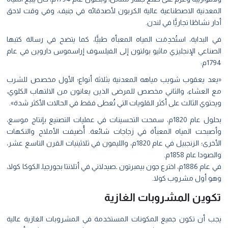
المعدنية الاصطناعية عالية الكربون لأصدقائه في جنيف، وفي وقت لاحق
أدار نشاطًا تجاريًّا في لندن.
في البداية، استُخدِمَت المياه المعبأة طبيًّا، كما يتضح في رسالة كتبها
الصناعي الإنجليزي ماثيو بولتون إلى الفيلسوف إراسموس داروين في عام
1794م:
«يعد يعقوب شويب مياهه المعدنية بثلاثة أنواع؛ الأول مخصص للشرب
مع العشاء، والثاني مخصص للمرضى الذين يعانون من الالتهاب الكلوي،
ويحتوي الثالث على أكثر القلويات التي تُعطی فقط في الحالات الأكثر شدة».
بحلول عام 1820م، سمحت التحسينات في عمليات التصنيع بإنتاج موسع،
وأصبحت المياه المعبأة في زجاجات شائعة. أُضيفت الأملاح والنكهات
الأخرى؛ الزنجبيل في عام 1820م، والليمون في ثلاثينيات القرن التاسع عشر،
والصودا عام 1858م.
‏في عام 1886م، اخترع جون بيمبرتون ۔صيدلاني في أتلانتا بجورجيا۔ الكوكا كولا،
وهو أول مشروب كولا.
تكوين المشروبات الغازية
‏يجب أن تكون جميع المكونات المستخدمة في المشروبات الغازية عالية