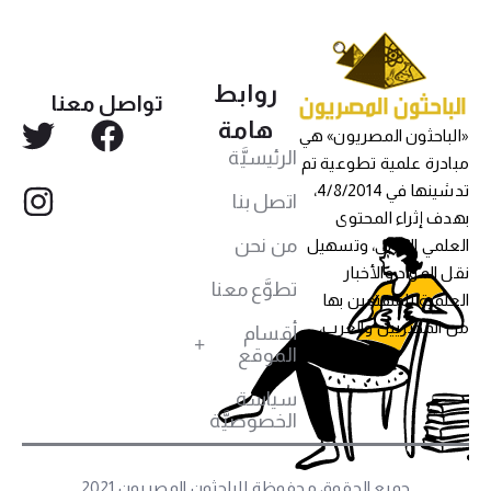
روابط
تواصل معنا
هامة
«الباحثون المصريون» هي
الرئيسيَّة
مبادرة علمية تطوعية تم
تدشينها في 4/8/2014،
اتصل بنا
بهدف إثراء المحتوى
من نحن
العلمي العربي، وتسهيل
نقل المواد والأخبار
تطوَّع معنا
العلمية للمهتمين بها
من المصريين والعرب،
أقسام
الموقع
سياسة
الخصوصيَّة
جميع الحقوق محفوظة للباحثون المصريون 2021