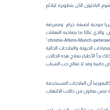
وم الباحثون الآن بتطويره ليلائم
يريا موجبة لصبغة جرام وممرضة
الذي غالبًا ما يصاحبه التهابات
جلدية عديدة وقد تكون مزمنة؛ اكتشف العلماء أن هذة البكتريا تُفرز مادة سامة تعرف بـ”christie-Atkins-Munch-petersen”
لمضادات الحيوية والعلاجات الحالية
لك بدأ الأطباء بعلاج هذه الحالات
ثبت أن هذه الأدوية لها أعراض جانبية وقد لا تعالج حب الشباب
ة في جامعة كاليفورنيا أن العلاجات المستخدمة
بالغين في الولايات المتحدة ممن يعانون من حالات الالتهاب