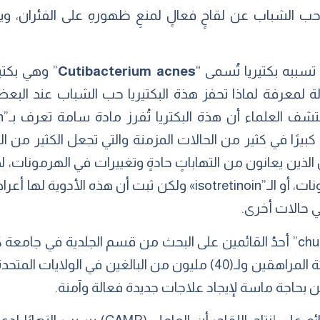
ب الشباب عن لقاحٍ فعالٍ لمنعِ ظهورهِ على الفئران، ويق
 تسببه بكتيريا تُسمى “
Cutibacterium acnes
” وهي بكت
لمعرفة لماذا تحفز هذة البكتيريا حب الشباب عند البعض، و
 كبيرًا في كثير من الحالات المزمنة والتي تجعل الكثير من ا
لذين يعانون من التهاباتٍ حادةٍ وتغييرات في الهرمونات، لذ
المزمنة باستخدام منظمات الهرمونات، أو الـ”isotretinoin» ولكن 
ي حالات أخرى.
هذا وأوضح هوانغ “chun ming huang” أحدُ القائمين على البحث من قسم الجلدي
حاليًا غير فعالة بنسبة (85%) في فئة المراهقين ولـ(40) مليون من ال
 بحاجة ماسة لإيجاد علاجات جديدة فعالة وآمنة.