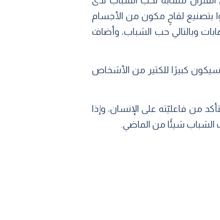
اج اللقاح؛ أن العامل (CAMP) يسبب التهابًا لدى الفئران مشابهٌ لحب الشباب لدى
 بتصنيع لقاحٍ مكون من الأجسام
 الالتهابات وبالتالي حب الشباب، وأضافَ
 سيكون كبيرًا للكثير من الأشخاص
أكد من فاعليّته على الإنسان، وإذا
الشباب شيئًا من الماضي.