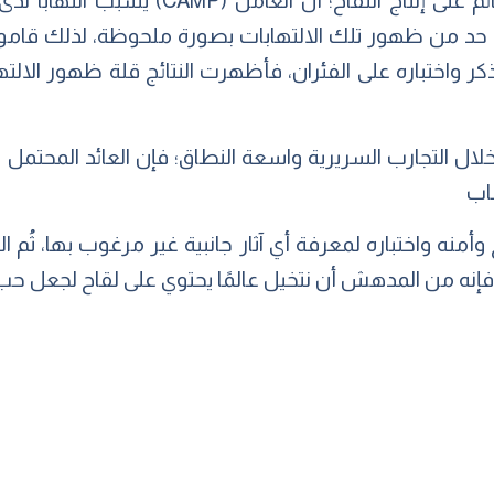
وأسفرت النتائج الأولية للبحث القائم على إنت
؛ حد من ظهور تلك الالتهابات بصورة ملحوظة، لذلك قاموا
امل (CAMP) سابق الذكر واختباره على الفئران، فأظهرت النتائج قلة ظهور
لال التجارب السريرية واسعة النطاق؛ فإن العائد المحتمل
اب
وأمنه واختباره لمعرفة أي آثار جانبية غير مرغوب بها، ثُم الت
فإنه من المدهش أن نتخيل عالمًا يحتوي على لقاح لجعل حب 