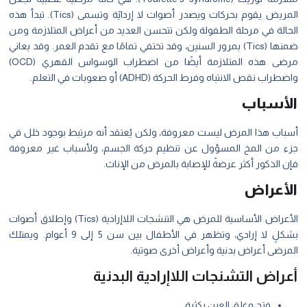
المريض يقوم بحركات ويصدر أصوات لا إردايًة وتسمى (Tics). تبدأ هذه
الحالة في مرحلة الطفولة ولكن تتحسن العديد من أعراض المتلازمة ومن
ضمنها (Tics) بمرور السنين، وقد تختفي تمامًا مع تقدم العمر. وقد يعاني
مرضى هذه المتلازمة أيضًا من اضطراب الوسواس القهري (OCD)
واضطراب نقص الانتباه وفرط الحركة (ADHD) أو صعوبات في التعلم.
الأسباب
أسباب هذا المرض ليست معروفة، ولكن يُعتقد أنه مرتبط بوجود خلل في
جزء من المخ المسؤول عن تنظيم حركة الجسم، ولأسباب غير معروفة
فإن الذكور أكثر عرضةً للإصابة بالمرض من الإناث.
الأعراض
الأعراض الأساسية للمرض هي التنشجات اللاإرادية (Tics) وإطلاق أصوات
بشكلٍ لا إرادي، وتظهر في الأطفال بين سن 5 إلى 9 أعوام. ويمتلك
المرضى أعراض بدنية وأعراض أخرى صوتية.
أعراض التشنجات اللاإرادية البدنية
فتح وغلق العين بكثرة.