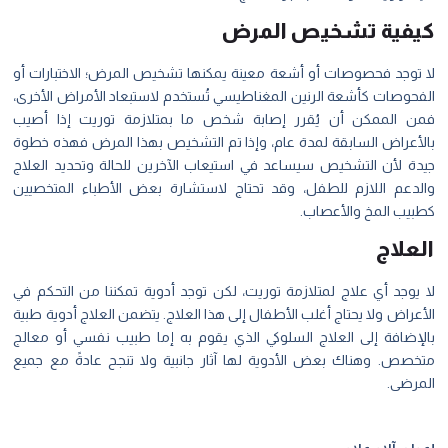
كيفية تشخيص المرض
لا توجد فحصوصات أو أشعة معينة يمكنها تشخيص المرض؛ الاختبارات أو
الفحوصات كأشعة الرنين المغناطيسي تُستخدم لاستبعاد الأمراض الأخرى،
فمن الممكن أن يُقرر إصابة شخص ما بمتلازمة توريت إذا أصيب
بالأعراض السابقة لمدة عام، وإذا تم التشخيص بهذا المرض فهذه خطوة
جيدة لأن التشخيص سيساعد في استيعاب الآخرين للحالة وتحديد العلاج
والدعم اللازم للطفل، وقد تحتاج لاستشارة بعض الأطباء المتخصيين
كطبيب المخ والأعصاب.
العلاج
لا يوجد أي علاج لمتلازمة توريت، لكن توجد أدوية تمكننا من التحكم في
الأعراض ولا يحتاج أغلب الأطفال إلى هذا العلاج. يتضمن العلاج أدوية طبية
بالإضافة إلى العلاج السلوكي الذي يقوم به إما طبيب نفسي أو معالج
متخصص. وهناك بعض الأدوية لها آثار جانبية ولا تنجح عادةً مع جميع
المرضى.