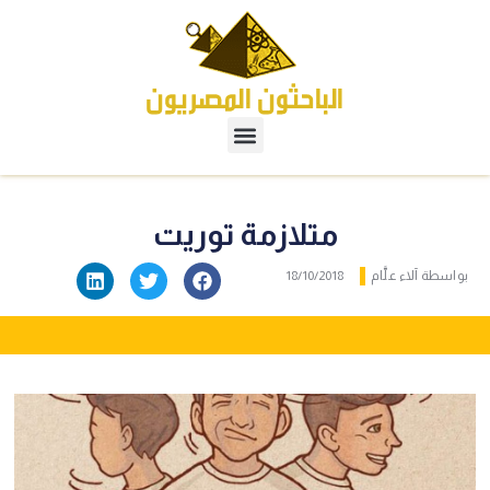
متلازمة توريت
بواسطة
آلاء علَّام
18/10/2018