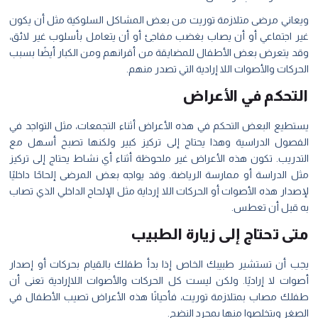
ويعاني مرضى متلازمة توريت من بعض المشاكل السلوكية مثل أن يكون
غير اجتماعي أو أن يصاب بغضب مفاجئ أو أن يتعامل بأسلوب غير لائق،
وقد يتعرض بعض الأطفال للمضايقة من أقرانهم ومن الكبار أيضًا بسبب
الحركات والأصوات اللا إرادية التي تصدر منهم.
التحكم في الأعراض
يستطيع البعض التحكم في هذه الأعراض أثناء التجمعات، مثل التواجد في
الفصول الدراسية وهذا يحتاج إلى تركيز كبير ولكنها تصبح أسهل مع
التدريب. تكون هذه الأعراض غير ملحوظة أثناء أي نشاط يحتاج إلى تركيز
مثل الدراسة أو ممارسة الرياضة. وقد يواجه بعض المرضى إلحاحًا داخليًا
لإصدار هذه الأصوات أو الحركات اللا إرداية مثل الإلحاح الداخلي الذي تصاب
به قبل أن تعطس.
متى تحتاج
إلى زيارة الطبيب
يجب أن تستشير طبيبك الخاص إذا بدأ طفلك بالقيام بحركات أو إصدار
أصوات لا إراديًا. ولكن ليست كل الحركات والأصوات اللاإرادية تعنى أن
طفلك مصاب بمتلازمة توريت، فأحيانًا هذه الأعراض تصيب الأطفال في
الصِغر ويتخلصوا منها بمجرد النضج.