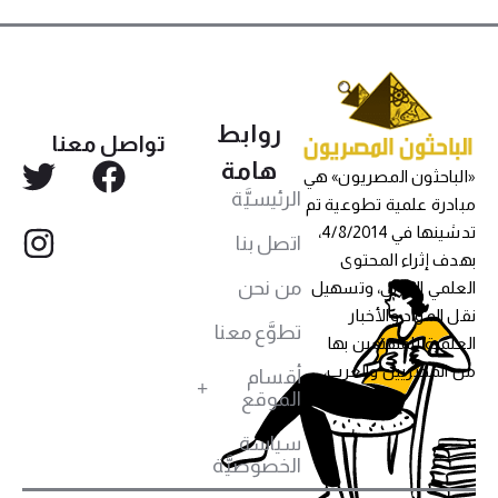
روابط
تواصل معنا
هامة
«الباحثون المصريون» هي
الرئيسيَّة
مبادرة علمية تطوعية تم
تدشينها في 4/8/2014،
اتصل بنا
بهدف إثراء المحتوى
من نحن
العلمي العربي، وتسهيل
نقل المواد والأخبار
تطوَّع معنا
العلمية للمهتمين بها
من المصريين والعرب،
أقسام
الموقع
سياسة
الخصوصيَّة