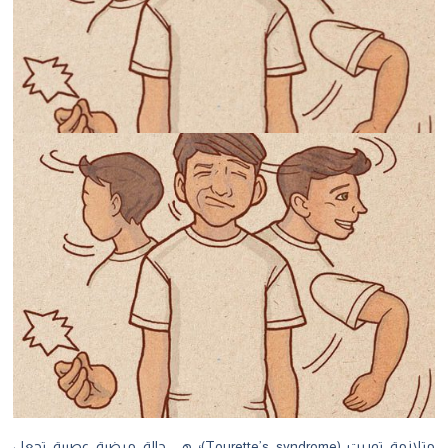
متلازمة توريت (Tourette’s syndrome)؛ هي حالة مرضية عصبية تجعل