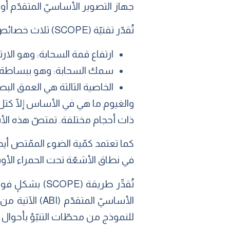
جهاز التصوير الأساسيّ المتقدّم أو «ABI»، والذي يمكنه اكتشاف مدى ارتفاع الإشعاع من سطح الأرض عند أطوال موجيّة محد
تُقدّر تقنيّة (SCOPE) ثلاث خصائص للسحب يمكنها أنْ تحدّد كمّية ضوء الشمس التي سوف تصل إلى سطح الأرض.
ارتفاع قمة السحابة: وهو الار
سمك السحابة: وهو ببساطة الف
الخاصية الثالثة هي العمق الب
والغيوم ما هي في الأساس إلّا كتل ع
ذات أحجام مختلفة. تمتصّ هذه الأشك
كما تعتمد كمّية الضوء الممّتص أي
في نطاق الأشعّة تحت الحمراء الأوس
تُقدِّر طريقة
للنموذج من محطّات التنبّؤ بأحوال