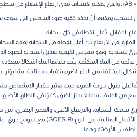
ّدة.
تفاع المقابل لأعلى نقطة في كلّ سحابة.
ارق في الارتفاع بين أعلى نقطة في السحابة (قمة السحاب
صريّ للسحابة: وهو مقياس لكيفية تعديل السحابة للضوء الذ
ائمة من الماء المتكثّف. يتّخذ خلالها الماء أشكالًا متعدّدة 
ال المختلفة من الماء الضوء بكمّيات مختلفة، ممّا يؤثر عل
ضًا على طول موجة الضوء. حيث يعتبر مقدار الامتصاص متغي
ع من الطيف، بينما لا يميّز الضوء كثيرًا في النطاق الأضيق
 (SCOPE) بشكلٍ فوريّ سمك السحابة، والارتفاع الأعلى، والعمق البصر
الأساسيّ المتقدّم (ABI) الآتية من الأقمار الصن
 الطقس الأرضيّة وهما: