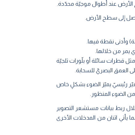
ة) وأدنى نقطة فيها.
ي يمر من خلالها.
مثل قطرات سائلة أو بلّورات ثلجيّة
ى العمق البصريّ للسحابة.
ّر رئيسيّ يميّز الضوء بشكلٍ خاص
 من الضوء المنظور.
ي، من خلال ربط بيانات مستشعر التصوير
اعيّة من النوع (GOES-R) مع نموذج جويّ. بينما يأتي اثنان من المدخلات الأخرى