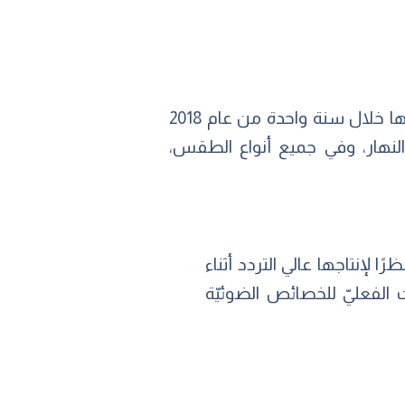
وقد قُييمت دقّة الخصائص البصريّة السحابيّة المقدّرة عن طريق البيانات التي تمّ الحصول عليها خلال سنة واحدة من عام 2018
والنهار، وفي جميع أنواع الطقس،
ّالة، ونظرًا لإنتاجها عالي التردد أثناء
ي الوقت الفعليّ للخصائص الضوئيّة