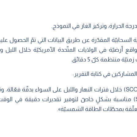
جة الحرارة، وتركيز الغاز في النموذج.
 أرضيّة في الولايات المتّحدة الأمريكيّة خلال الليل 
ة منتظمة كلّ 5 دقائق.
لمشاركين في كتابة التقرير:
«يُمكن استخدام طريقة (SCOPE) خلال فترات النهار والليل على السواء بدقّة فع
النهار، فإن طريقة (SCOPE) مناسبة بشكلٍ خاصّ لتوفير تقديرات دقيقة ف
متعلّقة بمحطّات الطاقة الشمسيّة».