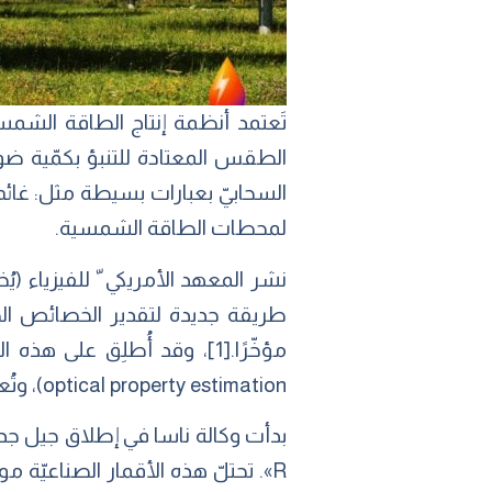
تَعتمد أنظمة إنتاج الطاقة الشمسي
الطقس المعتادة للتنبؤ بكمّية ضوء
السحابيّ بعبارات بسيطة مثل: غائم،
لمحطات الطاقة الشمسية.
طريقة جديدة لتقدير الخصائص الضوئ
optical property estimation)، وتُعرف اختصارًا بتقنيّة (SCOPE).
R». تحتلّ هذه الأقمار الصناعيّة