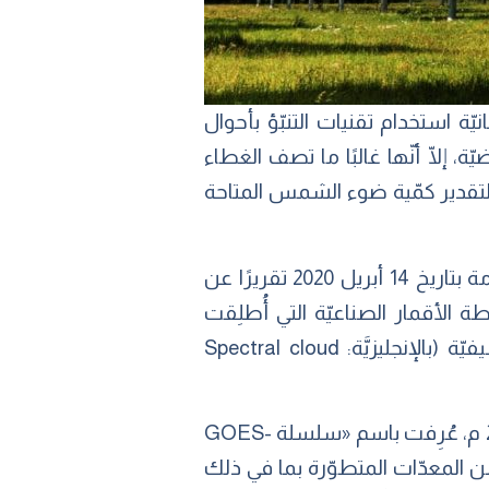
ة استخدام تقنيات التنبّؤ بأحوال
إلّا أنّها غالبًا ما تصف الغطاء
ة لتقدير كمّية ضوء الشمس المتاحة
نشر المعهد الأمريكي ّ للفيزياء (يُختصر بالإنجليزيَّة: AIP) في مجلّة الطاقة المتجدّدة والمستدامة بتاريخ 14 أبريل 2020 تقريرًا عن
 الأقمار الصناعيّة التي أُطلِقت
مؤخّرًا.[1]، وقد أُطلِق على هذه التقنيّة الجديدة اسم تقدير الخصائص الضوئيّة السحابيّة الطيفيّة (بالإنجليزيَّة: Spectral cloud
بدأت وكالة ناسا في إطلاق جيل جديد من الأقمار الصناعيّة البيئيّة التشغيليّة الثابتة في عام 2016 م، عُرِفت باسم «سلسلة GOES-
من المعدّات المتطوّرة بما في ذلك