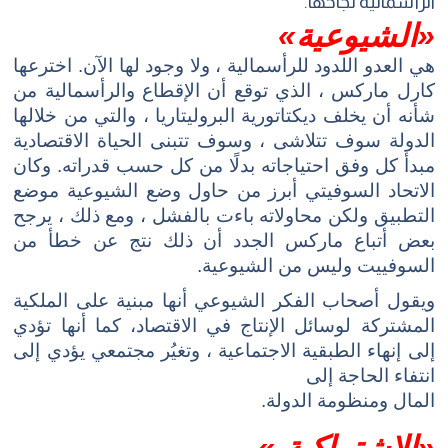
الرأسمالية نجاحها.
«الشيوعية»
هي العدو اللدود للرأسمالية ، ولا وجود لها الآن. اخترعها
كارل ماركس ، الذي توقع أن الإقطاع والرأسمالية من
شأنه أن يخلف ديكتاتورية البروليتاريا ، والتي من خلالها
الدولة سوف تتلاشى ، وسوف تتبنى الحياة الاقتصادية
مبدأ كل وفق احتياجاته بدلًا من كل حسب قدراته. وكان
الاتحاد السوفيتي أبرز من حاول وضع الشيوعية موضع
التطبيق ولكن محاولاته باءت بالفشل ، ومع ذلك ، يرجح
بعض أتباع ماركس الجدد أن ذلك نتج عن خطأ من
السوفييت وليس من الشيوعية.
ويقول أصحاب الفكر الشيوعي أنها مبنية على
الملكية
المشتركة لوسائل الإنتاج
في الاقتصاد، كما أنها تؤدي
إلى إنهاء
الطبقية ا
لاجتماعية ، وتغيُر مجتمعي يؤدي إلى
انتفاء الحاجة إلى
المال ومنظومة الدولة.