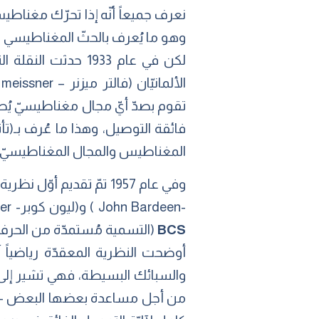
نعرف جميعاً أنّه إذا تحرّك مغناط
وهو ما يُعرف بالحثّ المغناطيسي (يُ
لكن في عام 1933 ح
تقوم بصدّ أيّ مجال مغناطيسيّ يُطبّ
المغناطيس والمجال المغناطيسيّ ا
وفي عام 1957 تمّ تقديم
-John Bardeen ) و(ليون كوبر- Leon N. Cooper) و(جون شريفر – John Robert Schrieffer)، والتي أصبحت تُعرف باسم نظريّة
BCS
(التسمية مُستمدّة من الحرف الأ
أوضحت النظرية المعقدّة رياضياً 
من أجل مساعدة بعضها البعض -مجازا