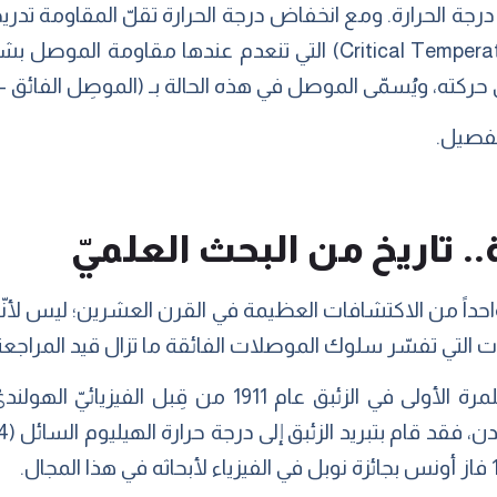
جة الحرارة. ومع انخفاض درجة الحرارة تقلّ المقاومة تدريجي
تُسمّى (درجة الحرارة الحرجة – Critical Temperature) التي تنعدم عن
 ويُسمّى الموصل في هذه الحالة بـ (الموصِل الفائق – superconductor)
تفصيل.
. تاريخ من البحث العلميّ
احداً من الاكتشافات العظيمة في القرن العشرين؛ ليس لأن
التي تفسّر سلوك الموصلات الفائقة ما تزال قيد المراجعة 