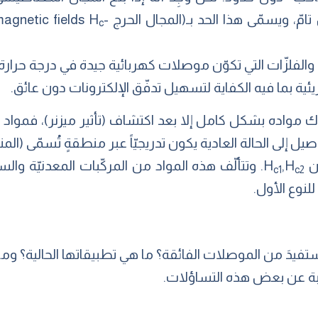
ا الحد بـ(المجال الحرج -critical magnetic fields H
c
 والفلزّات التي تكوّن موصلات كهربائية جيدة في درجة حرار
يئية بما فيه الكفاية لتسهيل تدفّق الإلكترونات دون عائق.
لوك مواده بشكل كامل إلا بعد اكتشاف (تأثير ميزنر)، فمواد
 H
,H
. وتتألّف هذه المواد من المركّبات المعدنيّة والس
c1
c2
لنوع الأول.
يدَ من الموصلات الفائقة؟ ما هي تطبيقاتها الحالية؟ وماذ
ابة عن بعض هذه التساؤلات.