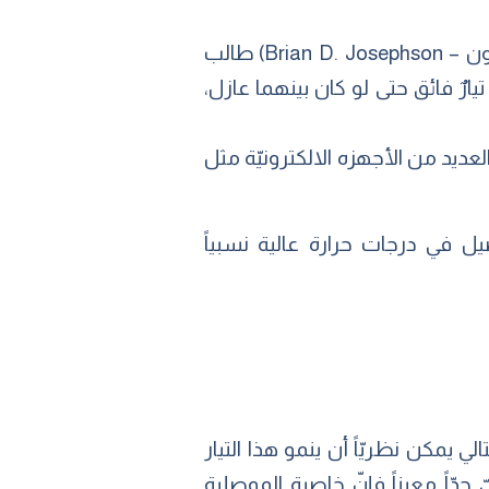
محطّةٌ أخرى هامّة في فهمنا للموصلات الفائقة كانت عام 1962 عندما جاء (براين جوزيفسون – Brian D. Josephson) طالب
يارٌ فائق حتى لو كان بينهما عازل،
Josephson effec)، وقد تمّ تطبيقها في العديد من الأجهزه الالكترونيّة مثل
يل في درجات حرارة عالية نسبياً
لي يمكن نظريّاً أن ينمو هذا التيار
دّاً معيناً فإنّ خاصية الموصلية