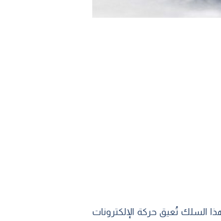
ان تيار كهربائيّ في أيّ سلكٍ موصل يواجه (مقاومة – resistance) من هذا السلك تُعيق حركة الإلكترونات