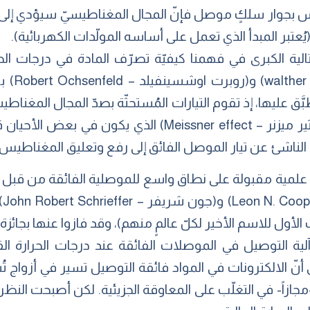
يس بجوار سلكٍ موصل فإنّ المجال المغناطيسيّ سيؤدي إلى 
عتبر المبدأ الذي تعمل على أساسه المولّدات الكهربائية).
دثت النقلة التالية الكبرى في فهمنا كيفيّة تصرّف المادة في درجا
الألمانيّ
َق عليها، إذ تقوم التيارات المُستحثّة بصدّ المجال المغنا
فائقة التوصيل، وهذا ما عُرف بـ(تأثير ميزنر – Meissner effect
لناشئ عن تيار الموصل الفائق إلى رفع وتعليق المغناطيس 
 أوّل نظرية علمية مقبولة على نطاق واسع للموصلية الفائقة من قبل 
ول للاسم الأخير لكلّ عالمٍ منهم)، وقد فازوا عنها بجائزة نوبل
آلية التوصيل في الموصلات الفائقة عند درجات الحرارة ا
ً- في التغلّب على المعاوقة الجزيئية. لكن أصبحت النظريّ