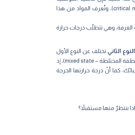
)، وتُعرف المواد من هذا
ة الغرفة، وهي تتطلّب درجات حرارة
النوع الثاني
تختلف عن النوع الأول
في أنّ انتقالها من الحالة فائقة التوصيل إلى الحالة العادية يكون تدريجيّاً عبر منطقةٍ تُسمّى (المنطقة المختلطة – mixed state)، إذ
بائك، كما أنّ درجة حرارتها الحرجة
ا ننتظرُ منها مستقبلاً؟