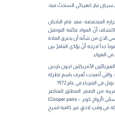
سريان تيار كهربائي مُستحثّ فيه،
ت الحرارة المنخفضة، فقد قام الباحثان
ان (فالتر ميزنر – walther meissner) و(روبرت اوشسينفيلد – Robert Ochsenfeld) باكتشاف أنّ المواد فائقة التوصيل
طيسي الذي من شأنه أن يخترق المادة
) الذي يكون في بعض الأحيان قوياً جداً لدرجة أنْ يؤدّي التنافرُ بين
في الهواء.
الفيزيائيّين الأمريكيّين (جون باردين
 في الفيزياء في عام 1972.
لقريبة من الصفر المطلق للعناصر
والسبائك البسيطة، فهي تشير إلى أنّ الالكترونات في المواد فائقة التوصيل تسير في أزواج تُسمّى (أزواج كوبر – Cooper pairs)
ة في وقتٍ لاحقٍ غير كافية لشرحٍ