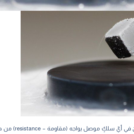
نعلم جميعاً أنّ سري