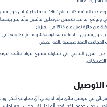
 الحرارة العالية.
 وتوقّع أنه عند تلامس موصلَين فائقَين فإنّه يمرّ بينهما ت
ئزة نوبل عام 1973 في الفيزياء.
تُعرف اليوم هذه الظاهرة باسم (تأثير جوزيفسون – t
ير من القرن الماضي في محاولة تصنيع مواد فائقة التوص
التطبيقات.
ة التوصيل
ربائي في موصل فائق فإنّه لا يعاني أيَّ مقاومةٍ تُذكر، وبالتا
- دون حدود. لكن وُجِد أنّه إذا بلغ المجال المغناطيسيّ ح