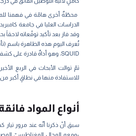
كاملٍ لآليّة التوصيل الفائق في درجات
الدراسات العليا في جامعة كامبريدج،
وقد فاز بعد تأكيد توقّعاته لاحقاً بحصّة من جا
SQUID، وهو أداةٌ قادرة على كشف المجالات المغناطيسيّة بالغة الصّغر.
ثمّ توالت الأبحاث في الربع الأخ
للاستفادة منها في نطاقٍ أكبر من 
أنواع المواد فائق
سبق أنْ ذكرنا أنّه عند مرور تيار كه
-ومعه المجال المغناطيسيّ المصاحب