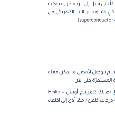
ّاً حتى نصل إلى درجة حرارة معيّنة
دها مقاومة الموصل بشكلٍ تامّ، ويسير التيار الكهربائي في
.
ّنا لم نتوصل لأقصى ما يمكن فعله
المستمرّة حتى الآن.
تمّت ملاحظة الموصلية الفائقة للمرة الأولى في الزئبق عام 1911 من قِبل الفيزيائيّ الهولنديّ (هايك كامرلينغ أونس – Heike
Kamerlingh Onnes) من جامعه ليدن، فقد قام بتبريد الزئبق إلى درجة حرارة الهيليوم السائل (4 درجات كلفن)، ممّا أدّى إلى اختفاء