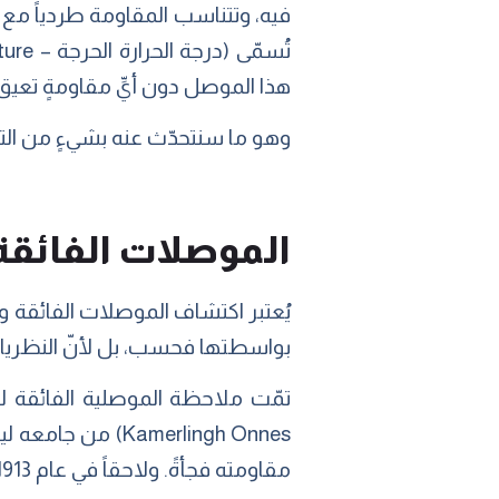
فيه، وتتناسب المقاومة طردياً مع در
هذا الموصل دون أيِّ مقاومةٍ تعيق حركته،
وهو ما سنتحدّث عنه بشيءٍ من ال
الموصلات الفائقة.
يُعتبر اكتشاف الموصلات الفائقة و
بواسطتها فحسب، بل لأنّ النظريات 
مقاومته فجأةً. ولاحقاً في عام 1913 فاز أونس بجائزة نوبل في الفيزياء لأبحاثه في هذا المجال.