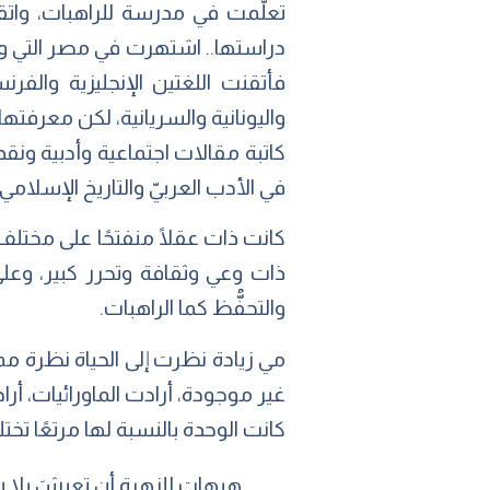
تعلَّمت في مدرسة للراهبات، واتقن
فأتقنت اللغتين الإنجليزية والفرن
واليونانية والسريانية، لكن معرفتها
كاتبة مقالات اجتماعية وأدبية ونقد
في الأدب العربيّ والتاريخ الإسلامي
كانت ذات عقلًا منفتحًا على مختلف 
ذات وعي وثقافة وتحرر كبير، وعلى 
والتحفُّظ كما الراهبات.
مي زيادة نظرت إلى الحياة نظرة مملو
غير موجودة، أرادت الماورائيات، أرا
كانت الوحدة بالنسبة لها مرتعًا تختل
هيهات للزهرةِ أن تعيشَ بلا ش