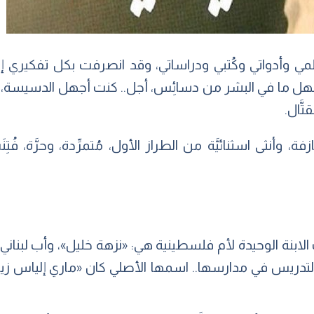
مي وأدواتي وكُتبي ودراساتي، وقد انصرفت بكل تفكيري إلى ا
ني أجهل ما في البشر من دسائِس، أجل.. كنت أجهل الدسيسة، 
تَّال.
فة، وأنثى اسثنائيَّة من الطراز الأول، مُتمرِّدة، وحرَّة، فُ
الناصرة عام 1886، وكانت الابنة الوحيدة لأم فلسطينية هي: «نزهة خليل»، وأ
تدريس في مدارسها.. اسمها الأصلي كان «ماري إلياس زيا