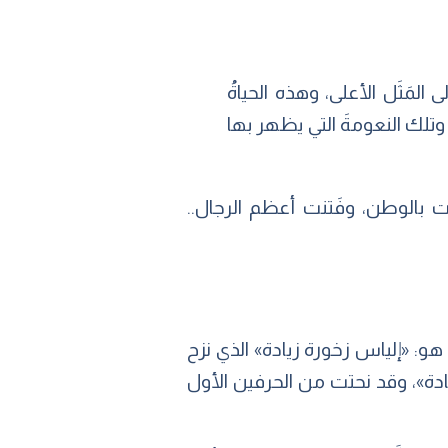
لمَثَل الأعلى، وهذه الحياةُ
وتلك النعومةَ التي يظهر بها
تِنَت بالوطن، وفَتنت أعظم الرجال..
ب لبناني هو: «إلياس زخورة زيادة» الذي نزح
دة»، وقد نحتت من الحرفين الأول