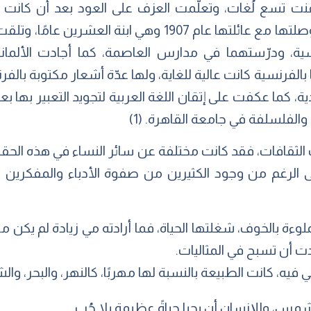
ت تسع لُغات، وتعلَّمت العزف على العود بعد أن كانت قد 
دراستها.. اشتهرت في مصر التي وصلتها مع عائلتها عام 1907 
سية، ودرّستهما في مدارس العاصمة، كما أجادت الألمانية و
 بالفرنسية كانت عالية للغاية، ولها عدّة أشعار مكتوبة بال
ية، كما عكفت على إتقان اللغة العربية لتجويد التعبير بها ب
 والفلسلفة في جامعة القاهرة. (1)
الثقافات، فقد كانت مختلفة عن سائر النساء في هذه الحقبة 
الرغم من وجود الكثيرين من صفوة الأدباء والمفكرين حولها
ءة بالخوف، شغلتها الحياة، فما أرادته مي زيادة لم يكن متوف
دت أن تسبح في المثاليات.
ي فيه، كانت الطبيعة بالنسبة لها مهربًا، كالنهر، والبحر، وال
مس، وللإنسانِ أن يحيا حياةً عظيمة بلا حُب