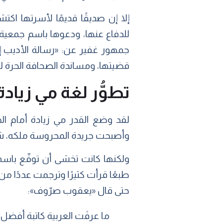
إلا إن صديقًا قديمًا لأسرتها اك
للدفاع عنها، ودعوها باسم جمعية:
جمهور غفير عن: «رسالة الأديب إلى
قضيتها، ومساندة الصحافة الحرة له
تطوُّر لغة مي زيادة
لقد وضع القدر مي زيادة أمام الحا
وأصبحت جريدة المحروسة ملكه، شع
ولكنها كانت تخشى أن توقّع باسمها
طبعًا قرأت كثيرًا وترجمت عددًا من
حتى قال «يعقوب صرّوف»:
ما عرفَت العربية كاتبة أفضل 