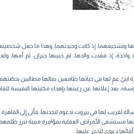
لديها وتشجيعهما، إذ كانت وحيدتهما، وهذا ما جعل شخصيته
واحدة، إذ فقدت والدها، ثم حبيبها جبران، ثم أمها، ول
 ابنيّ عمٍ لها في حياتها طامعين بمالها مطالبين بحصّتهما م
»، بعد إعلانها عن رغبتها بإهداء مكتبتها النفيسة للقاهر
ة لقريب لها في بيروت تدعوه لنجدتها، فأتى إلى القاهرة 
 أدخلها مستشفى الأمراض العقلية بمؤامرة مبيتة تبرز ظلم
ثنائها دعوى للحجر عليها.