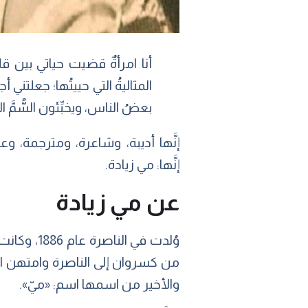
أنا امرأةٌ قضيت حياتي بين قل
المثاليةُ التي حييتُها؛ جعلت
بعضُ الناس، ويخبِّئون السُّمَّ الق
إنَّها أديبة، وشاعرة، ومترجمة، وعاز
إنَّها: مي زيادة.
عن مي زيادة
وُلدت في 
من كسروان إلى الناصرة وامتهن ال
والأخير من اسمها اسم: «ميّ».