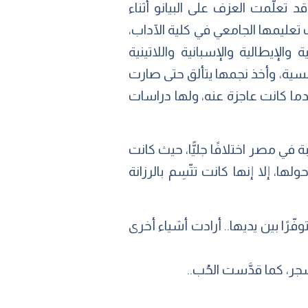
تعلَّمت العزف على البيانو أثناء
وهي ابنة العشرين عامًا، وتلقت تعليمها الجامعي في كلية الآداب،
الإيطالية والإسبانية واللاتينية
فرنسية، وأخذ نجمها يتألق حتى صارت
عدما كانت عاجزة عنه، ولها دراسات
في مصر اختلافًا جليًّا، حيث كانت
، إلا إنها كانت تتّسِم بالرزانة
ّرًا بين يديها.. أرادت أشياء أخرى
شجر، كما قدَّست الحُب..