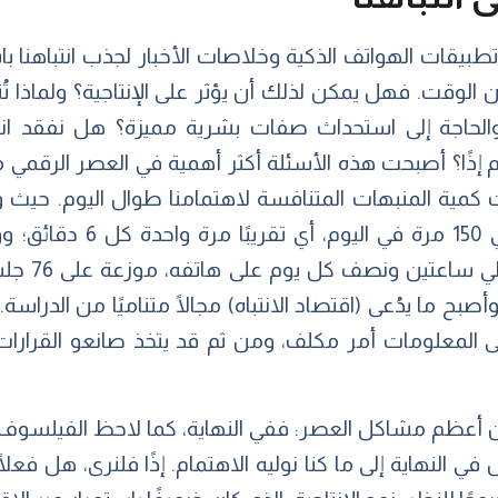
يقات الهواتف الذكية وخلاصات الأخبار لجذب انتباهنا باست
ا بنسبة 50٪ تقريبًا من الوقت. فهل يمكن لذلك أن يؤثر على الإنتاجية؟ 
لحاجة إلى استحداث صفات بشرية مميزة؟ هل نفقد انتباه
ام إذًا؟ أصبحت هذه الأسئلة أكثر أهمية في العصر الرقم
 كمية المنبهات المتنافسة لاهتمامنا طوال اليوم. حيث
2013 أننا نتحقق من هواتفنا
مستخدم الها
أصبح ما يدُعى (اقتصاد الانتباه) مجالًا متناميًا من الدراسة.
ى المعلومات أمر مكلف، ومن ثم قد يتخذ صانعو القرارات
تصل في النهاية إلى ما كنا نوليه الاهتمام. إذًا فلنرى، هل فع