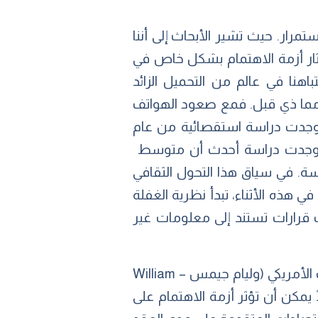
مرار. حيث تشير الأبحاث إلى أننا
ولماذا تُثار أزمة الاهتمام بشكل خاص في
نا في عالم من التحميل الزائد
ي مما ذي قبل. فمع صعود الهواتف
 وجدت دراسة استقصائية من عام
 حوالي 150 مرة في اليوم، أي تقريبًا مرة واحدة كل 6 دقائق؛ ووجدت دراسة أحدث أن متوسط ​​
تف الذكي يقضي حوالي ساعتين ونصف كل يوم على هاتفه، موزعة على 76 جلسة. في سياق هذا التحول الثقافي
 في هذه الأثناء، تبدأ نظرية الغفلة
 قرارات تستند إلى معلومات غير
تعتبر أزمة الاهتمام هذه واحدة من أعظم مشاكل العصر: ففي النهاية، كما لاحظ الفيلسوف الأمريكي (وليام جيمس – William
لًا يمكن أن تؤثر أزمة الاهتمام على