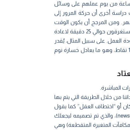
ساعة من يوم عملهم على وسائل
ضون ذلك، وجدت دراسة أخرى أن حركة المرور إلى
لظهر. ومن المرجح أن يكون الوقت
الضائع الإجمالي أكبر من الوقت الذي يقضيه في تجنب العمل، لأن موظفي المكاتب عادة ما يستغرقون حوالي 25 دقيقة لاعادة
ة العمل. على سبيل المثال، يُقدر
تدفق رسائل البريد الإلكتروني والمكالمات الهاتفية بخفض معدل الذكاء لدى العمال بمقدار 10 نقاط، وهو ما يعادل خسارة نوم
تاد
ات المباشرة.
ا من خلال الطريقة التي يتم بها
كان أو “اختطاف العقل” كما يقول
تريستان هاريس. يقدم هاريس أمثلة مثل التمرير الذي لا نهاية له لصفحة آخر الأخبار (newsfeed)، والذي تم تصميمه ليجعلك
لمكافآت المتغيرة المتقطعة) وهي