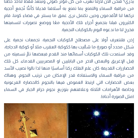
يدري؟ فنحن الآن لازلنا نهرب من كل مؤثر ضوئي ونبتعد فقط لنأخذ حظنا
من مراقبة السماء والتمتع بما تمتع به أسلافنا قديمًا كأننَّا نُجمع أحجية
تركها لنا الأقدمون وحين تكتمل نرى عمق ما يستتر في فضاء كوننا، قام
الكثيرون قبلنا بتجميع أجزاء تلك الأحجية معًا ووضع تصورات لتسميتها
فخرج لنا ما ندعوه اليوم بالكوكبات النجمية.
إذن فلنتعرف أولا على مصطلح الكوكبات النجمية: تجمعات نجمية على
شكل محدد أو صورةٍ ما سُمَّيت بها ككوكبة العقرب مثلا أو كوكبة الدجاجة،
وقد استمدت تلك الكوكبات أسمائها منذ القدم فبعضها تمَّ تسميته من
قِبل الإغريق والبعض الاخر من البابليين او المصرييين القدماء، كل تلك
الحضاررات القديمة كان علم الفلك ركنا أساسيًا منها لذا نالوا نصيب الأسد
من مراقبة السماء والاستفادة قدر الإمكان من ترتيب النجوم، وهناك
بعض الحضارات التي ارتبط الغموض فيها بالنجوم كالحضارة الفرعونية
وخاصة الأهرامات الثلاثة وعلاقتهم بتوزيع نجوم حزام الجبار في السماء
(مثل الصورة أدناه).