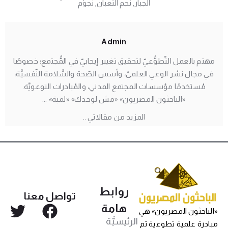
الجبار
,
نجم الثعبان
,
نجوم
Admin
مهتم بالعمل التّطوُّعيّ لتحقيق تغيير إيجابيّ في المُّجتمع؛ خصوصًا
في مجال نشر الوعي العلميّ، وأسس الصّحة والسَّلامة النّفسيَّة،
مُستخدمًا مؤسسات المجتمع المدني، والمُبادرات التوعويَّة.
«الباحثون المصريون» «مش لوحدك» «لمبة» ...
المزيد من مقالاتي ..
روابط
تواصل معنا
هامة
«الباحثون المصريون» هي
الرئيسيَّة
مبادرة علمية تطوعية تم