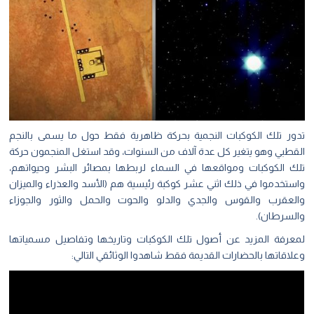
تدور تلك الكوكبات النجمية بحركة ظاهرية فقط حول ما يسمى بالنجم
القطبي وهو يتغير كل عدة آلاف من السنوات، وقد استغل المنجمون حركة
تلك الكوكبات ومواقعها في السماء لربطها بمصائر البشر وحيواتهم،
واستخدموا في ذلك اثني عشر كوكبة رئيسية هم (الأسد والعذراء والميزان
والعقرب والقوس والجدي والدلو والحوت والحمل والثور والجوزاء
والسرطان).
لمعرفة المزيد عن أصول تلك الكوكبات وتاريخها وتفاصيل مسمياتها
وعلاقاتها بالحضارات القديمة فقط شاهدوا الوثائقي التالي: