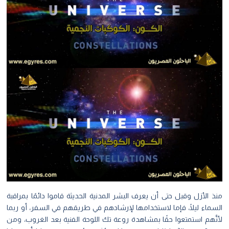
منذ الأزل وقبل حتى أن يعرف البشر المدنية الحديثة قاموا دائمًا بمراقبة
السماء ليلًا، فإما لاستخدامها لإرشادهم في طريقهم في السفر، أو ربما
لأنَّهم استمتعوا حقًا بمشاهدة روعة تك اللوحة الفنية بعد الغروب، ومن