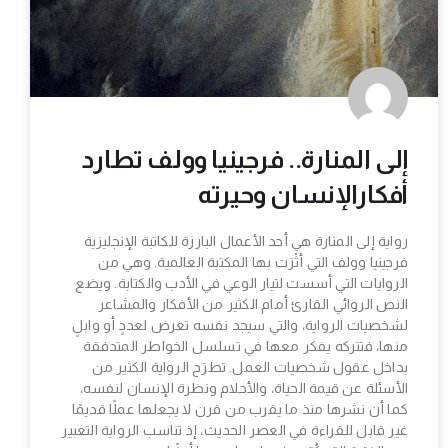
إلى المنارة.. فرجينيا وولف تطارد
أفكارالإنسان وحيرته
رواية إلى المنارة هي أحد الأعمال البارزة للكاتبة الإنجليزية
فرجينيا وولف التي أثْرَت بها المكتبة العالمية. وهي من
الروايات التي أسست لتيار الوعي في الأدب والكتابة. ويضع
النص الروائي القارئ أمام الكثير من الأفكار والمشاعر
لشخصيات الرواية، والتي سيجد نفسه تعرض لعددٍ أو وابلٍ
منها، فتتركه يفكر معها في تسلسل الخواطر المتدفقة
بداخل عقول شخصيات العمل. تطرَح الرواية الكثير من
الأسئلة عن قيمة الحياة، والأحلام ونظرة الإنسان لنفسه،
كما أن نشرها منذ ما يقرب من قرن لا يجعلها عملًا قديمًا
غير قابل للقراءة في العصر الحديث، إذ تناسب الرواية التعبير