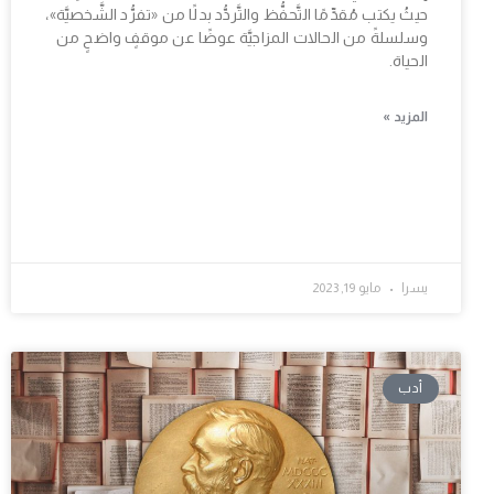
حيثُ يكتب مُقدِّمًا التَّحفُّظ والتَّردُّد بدلًا من «تفرُّد الشَّخصيَّة»،
وسلسلةً من الحالات المزاجيَّة عوضًا عن موقفٍ واضحٍ من
الحياة.
المزيد »
يسرا
مايو 19, 2023
أدب