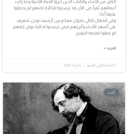
الكثير من الأدباء والكُتاب الذين أثروا الحياة الأدبية وما زالت
أعمالهم تُقرأ حتى الآن قد ترشحوا للجائزة لكنهم لم يحصلوا
عليها أبدًا.
وفي المقال التالي نتجول معكم بين أرشيف نوبل، لنتعرف
على أشهر الأدباء وأبرزهم ممن ترشحوا لجائزة نوبل لكنهم
لم يصلوا لمنصة التتويج.
المزيد »
داليا شافعي السيد
يناير 6, 2023
أدب