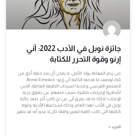
جائزة نوبل في الأدب 2022: آني
إرنو وقوة التحرر للكتابة
من رحم المعاناة يولد الأمل، لا يمكن أن نجد جملة أدق من
تلك لوصف ما قدمته الكاتبة آني إرنو- Annie Erneaux
للمجتمع الفرنسي وتحديدًا لسيدات الطبقة العاملة، الذين
اضُطروا لإجراءات خطيرة بسبب منعهم عن حقوق حرية
الإنجاب؛ لذلك ما قد يفرق آني عن اي كاتبٍ أخر حصد جائزة
نوبل في الأدب لهذا العام، وذلك لشجاعتها الأدبية وقوة
كتابتها التي كانت كافية لتغيير واقعًا كان لا يبدو أنه قد يتغير.
المزيد »