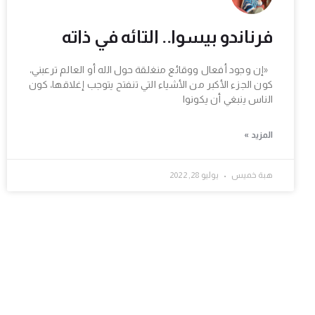
فرناندو بيسوا.. التائه في ذاته
«إن وجود أفعال ووقائع منغلقة حول الله أو العالم ترعبني،
كون الجزء الأكبر من الأشياء التي تنفتح يتوجب إغلاقها، كون
الناس ينبغي أن يكونوا
المزيد »
هبة خميس
يوليو 28, 2022