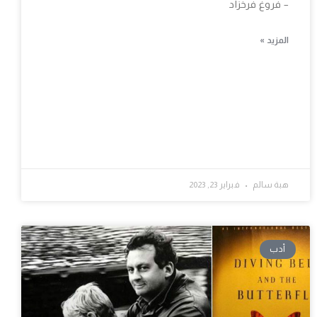
– فروغ فرخزاد
المزيد »
هبة سالم
فبراير 23, 2023
أدب