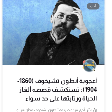
أدب
أعجوبة أنطون تشيخوف (1860-
1904): تستكشف قصصه ألغاز
الحياة ورتابتها على حد سواء
إنَّ الأثر الَّذي تتركه طريقة أنطون تشيخوف محيِّرٌ بغرابةٍ،