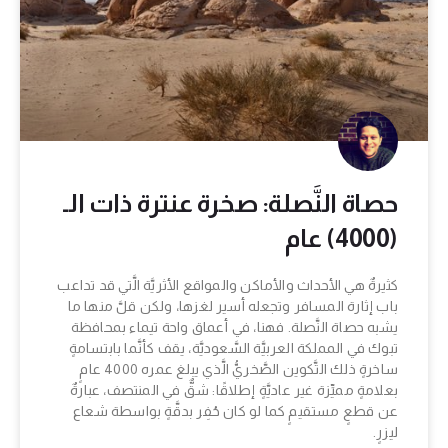
حصاة النَّصلة: صخرة عنترة ذات الـ
(4000) عام
كثيرةٌ هي الأحداث والأماكن والمواقع الأثريَّة الَّتي قد تداعب
باب إثارة المسافر وتجعله أسير لغزها، ولكن قلَّ منها ما
يشبه حصاة النَّصلة. فهنا، في أعماق واحة تيماء بمحافظة
تبوك في المملكة العربيَّة السَّعوديَّة، يقف كأنَّما بابتسامةٍ
ساخرةٍ ذلك التَّكوين الصَّخريُّ الَّذي يبلغ عمره 4000 عامٍ
بعلامةٍ مميِّزة غير عاديَّةٍ إطلاقًا: شقٌّ في المنتصف، عبارةٌ
عن قطعٍ مستقيمٍ كما لو كان حُفِر بدقَّةٍ بواسطة شعاع
ليزرٍ.