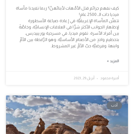
كيف نفهم جرائم قتل الأمَّهات لأبنائهنَّ؟ ربما تفيدنا مأساة
ميديا ذات الـ 2500 عامٍ!
تتفنَّن المأساة الإغريقيَّة في إعادة صياغة الأسطورة
لإظهار الجوانب الأكثر شرًّا في العلاقات الإنسانيَّة، وخاصَّةً
بين أفراد الأسرة. تقوم ميديا، في مسرحية يوريبيديس،
بتحطيم واحدٍ من الأصنام الأساسيَّة: وهو الرَّابطة بين الأمِّ
وابنها، وفرضيَّة حبِّ الأمِّ غير المشروط.
المزيد »
أميرة محمود
أبريل 29, 2023
أدب