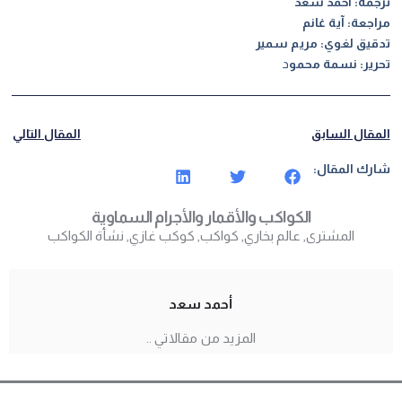
ترجمة: أحمد سعد
مراجعة: آية غانم
تدقيق لغوي: مريم سمير
تحرير: نسمة محمو
د
المقال السابق
المقال التالي
شارك المقال:
الكواكب والأقمار والأجرام السماوية
المشترى
,
عالم بخاري
,
كواكب
,
كوكب غازي
,
نشأة الكواكب
أحمد سعد
المزيد من مقالاتي ..