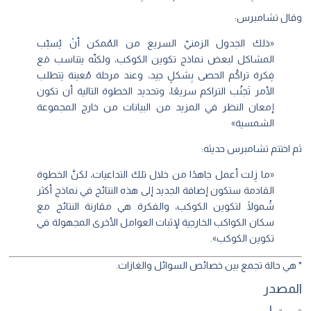
وقال تشامبرس:
«ذلك الجدول الزمنيّ السريع من المُمكن أنْ يُسبّب
المشاكل لبعض نماذج تكوين الكوكب، ولكنّه يتناسب مَع
فِكرة تراكُم الحصى بِشكلٍ جيد، وعند مرحلة مُعينة يَتطلب
الأمر تَجنُب التراكم سريعًا، وتحديد الخطوة التالية أن تكون
إمعان النظر في المزيد من البيانات من خارج المجموعة
الشمسية»
ثم اختتم تشامبرس حديثه:
«ما زِلت أعمل جاهدًا من خلال تلك التداعيات، لكنَّ الخطوة
القادمة ستكون إضافة الجديد إلى هذه النتائج في نماذج أكثر
شُمولًا لتكوين الكوكب، والفكرة هي مقارنة النتائج مع
سكان الكواكب الخارجية لإثبات العوامل الأخرى المجهولة في
تكوين الكوكب».
* هي حالة تجمع بين خصائص السوائل والغازات.
المصدر