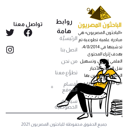
روابط
تواصل معنا
هامة
«الباحثون المصريون» هي
الرئيسيَّة
مبادرة علمية تطوعية تم
تدشينها في 4/8/2014،
اتصل بنا
بهدف إثراء المحتوى
من نحن
العلمي العربي، وتسهيل
نقل المواد والأخبار
تطوَّع معنا
العلمية للمهتمين بها
من المصريين والعرب،
أقسام
الموقع
سياسة
الخصوصيَّة
جميع الحقوق محفوظة للباحثون المصريون 2021