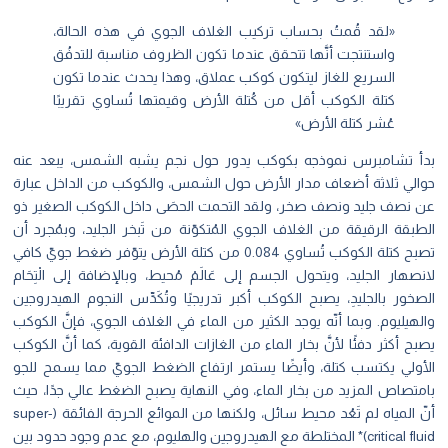
«لقد قُمتُ بحساب تركيب الغلاف الجوي في هذه الحالة،
واستنتجت أنَّها تتحقق عندما تكون الظروف مناسبة للتدفُق
السريع للغاز ليتكون كوكب عملاق، وهذا يحدث عندما تكون
كتلة الكوكب أقل من كُتلة الأرض وقيمتها تُساوي تقريبًا
عُشر كتلة الأرض»
بدأ تشامبرس نموذجه بكوكب يدور حول نجم يشبه الشمس، يبعد عنه
حوالي ثلاثة أضعاف مدار الأرض حول الشمس، والكوكب من الداخل عبارة
عن نصف جليد ونصف صخر، ولقد التحمت الحصَى داخل الكوكب الصغير ذو
الطبقة الرقيقة من الغلاف الجوي المُتكوّنة من تَبخر الجليد، وبمُجرد أن
تصبح كتلة الكوكب تُساوي 0.084 من كتلة الأرض يتوّفر ضغط جويّ كافي
لانصهار الجليد، ويتحول الجسم إلى عَالَمْ مُحيط، وبالإضافة إلى الْتِحَام
الصخور بالجليدِ، يصبح الكوكب أكبر تدريجيًا وتُكَدِّس النجوم الهيدروجين
والهيليوم. وبما أنّه يوجد الكثير من الماء في الغلاف الجوي، فإنَّ الكوكب
يصبح أكثر دفئًا لأنَّ بخار الماء من الغازات الدافئة القوية، كما أنَّ الكوكب
الأولي يكتسب كتلة، وأيضًا يستمر ارتفاع الضغط الجويّ مما يسمح للجو
بامتصاص المزيد من بخار الماء، وفي النهاية يصبح الضغط عالي جدًا، حيث
أنّ المياه لم تَعُد محيط سائل، ولكنها من الموائع الحرجة الفائقة (super-
critical fluid)* المختلطة مع الهيدروجين والهليوم، مع عدم وجود حدود بين