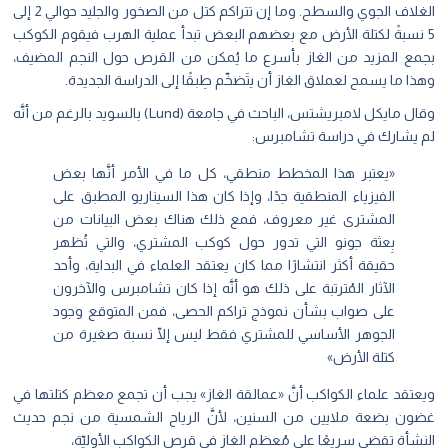
الغلاف الجوي والسطح. وما إن تتراكم كتل من الصخور والجليد حوالي 2 إلى
5 نسبةً لكتلة الأرض مع بعضهم البعض تبدأ عملية الهرب فيقوم الكوكب
بجمع المزيد من الغاز بأسرع ما يُمكن من القرص حول النجم المضيف،
وهذا ما يسمح لعملاق الغاز أن يتَضخّم طِبقًا إلى الدراسة الجديدة.
وقال مايكل لامبريشتس، الباحث في جامعة (Lund) بالسويد بالرغم من أنَّه
لم يشارك في دراسة تشامبرس:
«يعتبر هذا المخطط منطقي، كل ما في الأمر أنَّها بعض
الفيزياء المنطقية جدًا، وإذا كان هذا السيناريو المطبق على
المشترى غير معروف، فمع ذلك هناك بعض البيانات من
بِعثة جونو التي تدور حول كوكب المشتري، والتي تُظهر
حقيقة أكثر انتشارًا مما كان يعتقد العلماء في البداية، وأحد
الآثار المُترتبة على ذلك هو أنَّه إذا كان تشامبرس والآخرون
على صواب بشأن نموذج تراكم الحصى، فمن المتوقع وجود
الجوهر الأساسي للمشتري فقط ليس إلّا نسبة صغيرة من
كتلة الأرض»
ويعتقد علماء الكواكب أنَّ «عمالقة الغاز» يجب أن تجمع معظم كتلتها في
غضون بضعة ملايين من السنين، لأنَّ الرياح الشمسية من نجم حديث
النشأة تقضي سريعًا على مُعظم الغاز في قرص الكواكب الأوليّة،