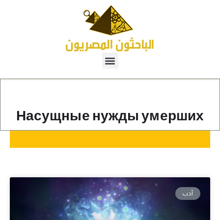
Насущные нужды умерших
أدب