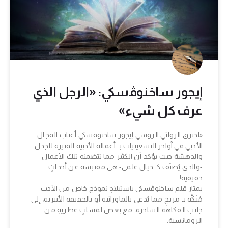
إيجور ساخنوﭬسكي: «الرجل الذي
عرف كل شيء»
«اخترق الروائي الروسي إيجور ساخنوﭬسكي أعتاب المجال
الأدبي في آواخر التسعينيات بـ أعماله الأدبية المثيرة للجدل
والدهشة حيث يؤكد أن الكثير مما تتضمنه تلك الأعمال
-والذي يُصنَف كـ خيال علمي- هي مقتبسة عن أحداثٍ
حقيقية!
يمتاز قلم ساخنوﭬسكي باستيلادِ نموذج خاص من الأدب
مُنَكَّه بـ مزيجٍ مما يُدعى بالماورائية أو بالحقيقة الأثيرية، إلى
جانب الفكاهة الساخرة، مع بعض لمساتٍ عطريةٍ من
الرومانسية.