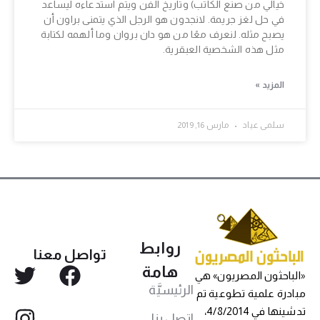
خيالي من صنع الكاتب) وتاريخ الفن ويتم استدعاءه ليساعد
في حل لغز جريمة. لانجدون هو الرجل الذي يتمنى براون أن
يصبح مثله. لنعرف معًا من هو دان بروان وما ألهمه لكتابة
مثل هذه الشخصية العبقرية.
المزيد »
سلمى عياد
مارس 16, 2019
روابط
تواصل معنا
هامة
«الباحثون المصريون» هي
الرئيسيَّة
مبادرة علمية تطوعية تم
تدشينها في 4/8/2014،
اتصل بنا