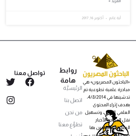
المزيد »
آية غانم
أكتوبر 16, 2017
روابط
تواصل معنا
هامة
«الباحثون المصريون» هي
الرئيسيَّة
مبادرة علمية تطوعية تم
تدشينها في 4/8/2014،
اتصل بنا
بهدف إثراء المحتوى
من نحن
العلمي العربي، وتسهيل
نقل المواد والأخبار
تطوَّع معنا
العلمية للمهتمين بها
من المصريين والعرب،