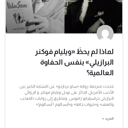
لماذا لم يحظَ «ويليام فوكنر
البرازيلي» بنفس الحفاوة
العالمية؟
تتحدث مترجمة رواية «ساو برناردو» عن التشابه الكبير بين
الأديب الأمريكي الحائز على نوبل ويليام فوكنر و الروائي
البرازيلي جراسيليانو راموس. وتتطرق إلى روايات «الصخب
والعنف» و«حيوات جافة» و«آبسالوم ! آبسالوم!»
المزيد »