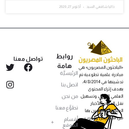
داليا شافعي السيد
أكتوبر 27, 2020
روابط
تواصل معنا
هامة
«الباحثون المصريون» هي
الرئيسيَّة
مبادرة علمية تطوعية تم
تدشينها في 4/8/2014،
اتصل بنا
بهدف إثراء المحتوى
من نحن
العلمي العربي، وتسهيل
نقل المواد والأخبار
تطوَّع معنا
العلمية للمهتمين بها
من المصريين والعرب،
أقسام
الموقع