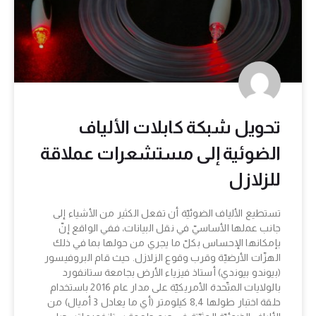
تحويل شبكة كابلات الألياف
الضوئية إلى مستشعرات عملاقة
للزلازل
تستطيع الألياف الضوئيّة أن تفعل الكثير من الأشياء إلى
جانب عملها الأساسيّ في نقل البيانات، ففي الواقع إنّ
بإمكانها الإحساس بكلّ ما يجري من حولها بما في ذلك
الهزّات الأرضيّة وقرب وقوع الزلازل. حيث قام البروفيسور
(بيوندو بيوندي) أستاذ فيزياء الأرض بجامعة ستانفورد
بالولايات المتّحدة الأمريكيّة على مدار عام 2016 باستخدام
حلقة اختبار طولها 8,4 كيلومتر (أي ما يعادل 3 أميال) من