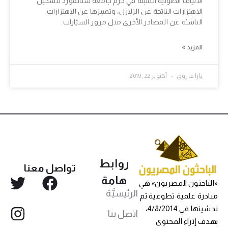
الألياف الضوئيّة المثبّتة في حرم جامعة ستانفورد لتسجيل
الاهتزازات الناتجة عن الزلازل، وتمييزها عن الاهتزازات
الناشئة عن المصادر الأخرى مثل مرور السيّارات.
المزيد »
يارا فاروق
أكتوبر 22, 2019
روابط
تواصل معنا
هامة
«الباحثون المصريون» هي
الرئيسيَّة
مبادرة علمية تطوعية تم
تدشينها في 4/8/2014،
اتصل بنا
بهدف إثراء المحتوى