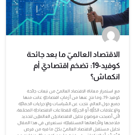
الاقتصاد العالميّ ما بعد جائحة
كوفيد-19: تضخم اقتصاديّ أم
انكماش؟
مع استمرار معاناة الاقتصاد العالميّ من تبعات جائحة
كوفيد-19، وما نتج عنها من أزماتٍ اقتصاديّةٍ عانت منها
جميع دول العالم، نتجت عن السّياسات والإجراءات الحمائيّة
والإغلاقات الكلّيّة أو الجزئيّة للقطاعات الاقتصاديّة المختلفة،
الّتي أصبحت موضوع تحليل الاقتصادييّن العالميّين لتحديد
ملامحها واتّجاهاتها المستقبليّة؛ نستعرض في هذا المقال
تحليل مستقبل الاقتصاد العالميّ بكلّ ما فيه من فرص