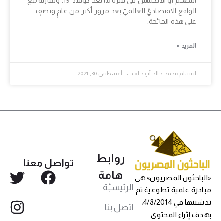
التّضخّم أو الانكماش في فترة ما بعد كوفيد-19. ونقارنه مع
الواقع الاقتصاديّ العالميّ بعد مرور أكثر من عامٍ ونصفٍ
على هذه الجائحة.
المزيد »
ابتسام محمد خالد أبو خلف
أغسطس 30, 2021
روابط
تواصل معنا
هامة
«الباحثون المصريون» هي
الرئيسيَّة
مبادرة علمية تطوعية تم
تدشينها في 4/8/2014،
اتصل بنا
بهدف إثراء المحتوى