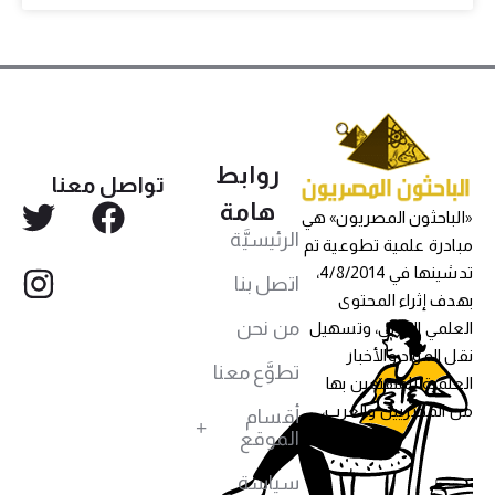
روابط
تواصل معنا
هامة
«الباحثون المصريون» هي
الرئيسيَّة
مبادرة علمية تطوعية تم
تدشينها في 4/8/2014،
اتصل بنا
بهدف إثراء المحتوى
من نحن
العلمي العربي، وتسهيل
نقل المواد والأخبار
تطوَّع معنا
العلمية للمهتمين بها
من المصريين والعرب،
أقسام
الموقع
سياسة