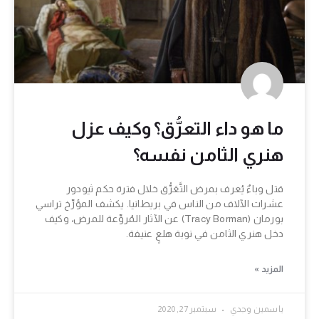
ما هو داء التعرُّق؟ وكيف عزل
هنري الثامن نفسه؟
قتل وباءٌ يُعرف بمرض التَّعَرُّق خلال فترة حكم ثيودور
عشرات الآلاف من الناس في بريطانيا. يكشف المؤرِّخ تراسي
بورمان (Tracy Borman) عن الآثار المُروِّعة للمرض، وكيف
دخل هنري الثامن في نوبة هلعٍ عنيفة.
المزيد »
ياسمين وجدي
سبتمبر 27, 2020