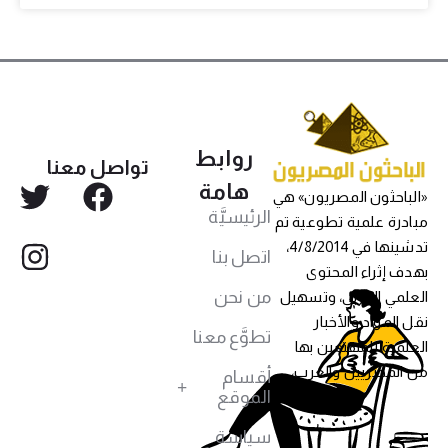
روابط
تواصل معنا
هامة
«الباحثون المصريون» هي
الرئيسيَّة
مبادرة علمية تطوعية تم
تدشينها في 4/8/2014،
اتصل بنا
بهدف إثراء المحتوى
من نحن
العلمي العربي، وتسهيل
نقل المواد والأخبار
تطوَّع معنا
العلمية للمهتمين بها
من المصريين والعرب،
أقسام
الموقع
سياسة