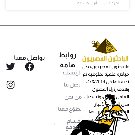
عمرو غالب
أبريل 25, 2016
روابط
تواصل معنا
هامة
«الباحثون المصريون» هي
الرئيسيَّة
مبادرة علمية تطوعية تم
تدشينها في 4/8/2014،
اتصل بنا
بهدف إثراء المحتوى
من نحن
العلمي العربي، وتسهيل
نقل المواد والأخبار
تطوَّع معنا
العلمية للمهتمين بها
من المصريين والعرب،
أقسام
الموقع