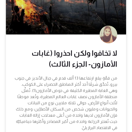
لا تخافوا ولكن احذروا (غابات
الأمازون- الجزء الثالث)
من قمَّةٍ يبلغ ارتفاعها 13 ألف قدم في جبال الأنديز في جنوب
بيرو، تُحدِّق شرقًا أحد أكثر المناطق الخضراء على الكوكب،
وهي الغابة المطيرة الكثيفة في حوض الأمازون(1). تُمثِّل
منطقة الأمازون نصف غابات العالم المطيرة، وتُعد موطنًا
لثُلث أنواع الأرض، حوالي ثلاثة ملايين نوع من النباتات
والحيوانات ومليون شخص من السكان الأصليّين؛ ومع ذلك
فإن الأمازون لديها واحدة من أعلى معدلات إزالة الغابات
حيث تُعتبَر الزراعة واحدة من أكبر المصادر وأكثرها ديناميكيّة
في الاقتصاد البرازيليّ.