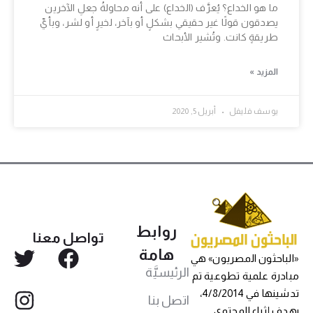
ما هو الخداع؟ يُعرَّف (الخداع) على أنه محاولةُ جعلِ الآخرين
يصدقون قولًا غير حقيقي بشكلٍ أو بآخر، لخيرٍ أو لشر، وبأيِّ
طريقةٍ كانت. وتُشير الأبحاث
المزيد »
يوسف فليفل
أبريل 5, 2020
روابط
تواصل معنا
هامة
«الباحثون المصريون» هي
الرئيسيَّة
مبادرة علمية تطوعية تم
تدشينها في 4/8/2014،
اتصل بنا
بهدف إثراء المحتوى