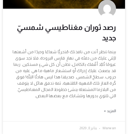
رصد ثوران مغناطيسي شمسيّ
جديد
بينما تنظر أنت من نافذتك مُتحريًّا شعاعًا وحيدًا من أشعتها
ليُثني عليك من دفئه في نهارٍ قارس البرودة، فلا تجد سوى
غيومًا تُلبّد أفُقك بالكامل، تظن أن كل شيءٍ مستكين. ربما
قد يصعبُ عليك إدراك أو استشعار ماهية ما هي عليه من
حروب. سطحُ الشمس. صديقنا هذا ليس هادئًا البَتَّة! فوق
كُرة الغاز تلك المَهيبة المُلتهبة، ثمة تدفق هائل لا يتوقف
من البلازما المشتعلة ينشئ خطوط المجال المغناطيسيّ
التي تلتوي بدورها وتتشابك مع بعضها البعض.
المزيد »
Marwan
يناير 8, 2020