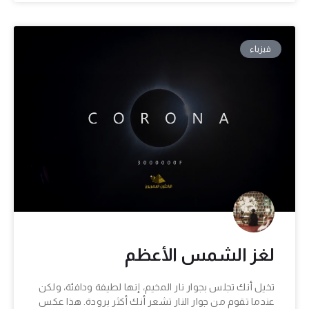
فيزياء
لغز الشمس الأعظم
تخيل أنك تجلس بجوار نار المخيم، إنها لطيفة ودافئة، ولكن
عندما تقوم من جوار النار تشعر أنك أكثر برودة. هذا عكس