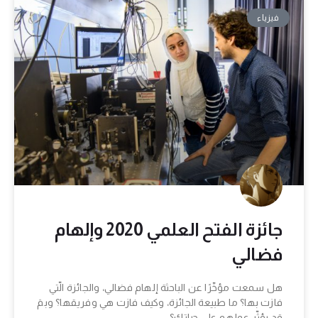
فيزياء
جائزة الفتح العلمي 2020 وإلهام
فضالي
هل سمعت مؤخّرًا عن الباحثة إلهام فضالي، والجائزة الّتي
فازت بها؟ ما طبيعة الجائزة، وكيف فازت هي وفريقها؟ وبمَ
قد يؤثّر عملهم على حياتك؟