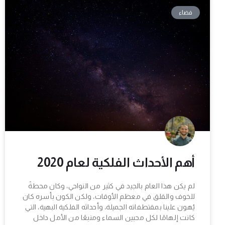
فضاء
أهم الأحداث الفلكية لعام 2020
لم يكن هذا العام بالجيد في كثير من النواحي، وكان محطةً
للخوف والقلق في معظم الأوقات، ولكن الكون بأسره كان
يُهون علينا بمقتطفاته الجميلة، وأحداثه الفلكية البهية، التي
كانت إلهامًا لكل محبين السماء ومنبعًا من الأمل داخل