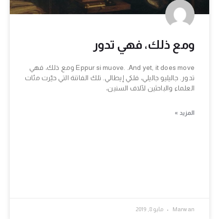
ومع ذلك، فهي تدور
Eppur si muove. .And yet, it does move ومع ذلك، فهي
تدور. جاليليو جاليلي، فلكي إيطالي. تلك الفاتنة التي حيّرت مئات
العلماء والباحثين لآلاف السنين،
المزيد »
Marwan
مايو 8, 2019