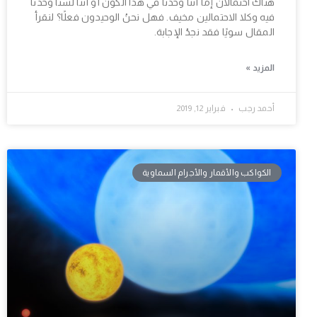
هناك احتمالان إما أننا وحدنا في هذا الكون أو أننا لسنا وحدنا
فيه وكلا الاحتمالين مخيف. فهل نحنُ الوحيدون فعلًا؟ لنقرأ
المقال سويًا فقد نجدُ الإجابة.
المزيد »
أحمد رجب
فبراير 12, 2019
الكواكب والأقمار والأجرام السماوية