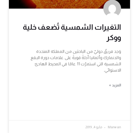
التغيرات الشمسية تُضعف خلية
ووكر
وَجد فريقٌ دوليّ من الباحثين من المملكة المتحدة
والدنمارك وألمانيا أدلةً قويةً على علامات دورة البقع
الشمسية التي استمرّت 11 عامًا في المحيط الهادئ
الاستوائي.
المزيد »
Marwan
مايو 4, 2019