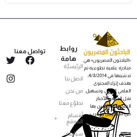
روابط
تواصل معنا
هامة
«الباحثون المصريون» هي
الرئيسيَّة
مبادرة علمية تطوعية تم
تدشينها في 4/8/2014،
اتصل بنا
بهدف إثراء المحتوى
من نحن
العلمي العربي، وتسهيل
نقل المواد والأخبار
تطوَّع معنا
العلمية للمهتمين بها
من المصريين والعرب،
أقسام
الموقع
سياسة