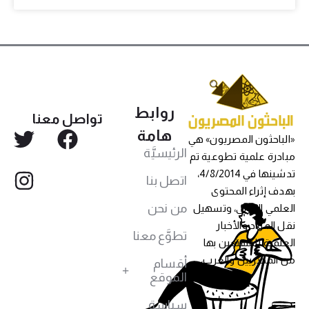
روابط
تواصل معنا
هامة
«الباحثون المصريون» هي
الرئيسيَّة
مبادرة علمية تطوعية تم
تدشينها في 4/8/2014،
اتصل بنا
بهدف إثراء المحتوى
من نحن
العلمي العربي، وتسهيل
نقل المواد والأخبار
تطوَّع معنا
العلمية للمهتمين بها
من المصريين والعرب،
أقسام
الموقع
سياسة