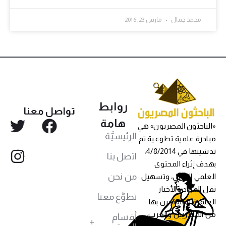
محمد جمال
مارس 23, 2016
روابط
تواصل معنا
هامة
«الباحثون المصريون» هي
الرئيسيَّة
مبادرة علمية تطوعية تم
تدشينها في 4/8/2014،
اتصل بنا
بهدف إثراء المحتوى
من نحن
العلمي العربي، وتسهيل
نقل المواد والأخبار
تطوَّع معنا
العلمية للمهتمين بها
من المصريين والعرب،
أقسام