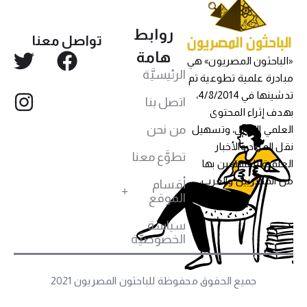
روابط
تواصل معنا
هامة
«الباحثون المصريون» هي
الرئيسيَّة
مبادرة علمية تطوعية تم
تدشينها في 4/8/2014،
اتصل بنا
بهدف إثراء المحتوى
من نحن
العلمي العربي، وتسهيل
نقل المواد والأخبار
تطوَّع معنا
العلمية للمهتمين بها
من المصريين والعرب،
أقسام
الموقع
سياسة
الخصوصيَّة
جميع الحقوق محفوظة للباحثون المصريون 2021