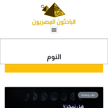
النوم
طب وصحة