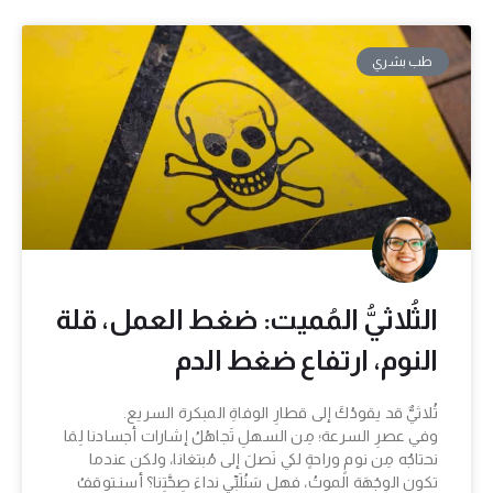
طب بشري
الثُلاثيُّ المُميت: ضغط العمل، قلة
النوم، ارتفاع ضغط الدم
ثُلاثيٌّ قد يقودُكَ إلى قطارِ الوفاةِ المبكرة السريع.
وفي عصرِ السرعة؛ مِن السهلِ تَجاهُلُ إشارات أجسادنا لِمَا
نحتاجُه مِن نومٍ وراحةٍ لكي نَصلَ إلى مُبتغانا، ولكن عندما
تكون الوِجْهَة الموتُ، فهل سَنُلَبِّي نداءَ صِحَّتِنا؟ أسنـتوقفُ