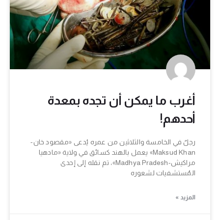
أغرب ما يمكن أن تجده بمعدة
أحدهم!
رجلٌ في الخامسة والثلاثين من عمره يُدعى «مقصود خان-
Maksud Khan» يعمل بالهند كسائق في ولاية «مادهيا
مراكيش-Madhya Pradesh»، تم نقله إلى إحدى
المُستشفيات لشعوره
المزيد »