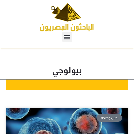
بيولوجي
طب وصحة