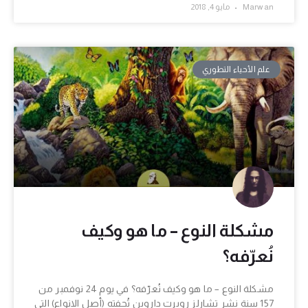
Marwan
مايو 4, 2018
علم الأحياء التطوري
مشكلة النوع – ما هو وكيف
نُعرّفه؟
مشكلة النوع – ما هو وكيف نُعرّفه؟ في يوم 24 نوفمبر من
157 سنة نشر تشارلز روبرت داروين تُحفته (أصل الانواع) التي