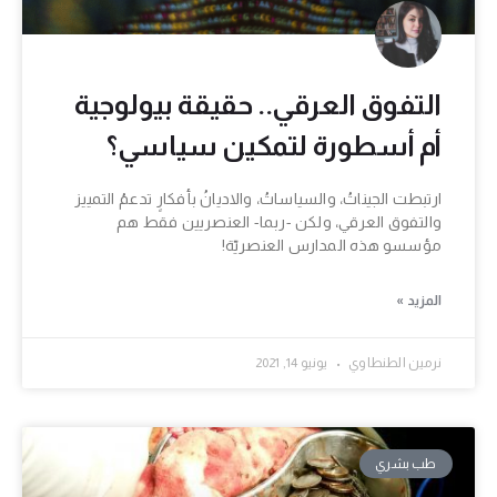
التفوق العرقي.. حقيقة بيولوجية
أم أسطورة لتمكين سياسي؟
ارتبطت الجيناتُ، والسياساتُ، والاديانُ بأفكارٍ تدعمُ التمييز
والتفوق العرقي، ولكن -ربما- العنصريين فقط هم
مؤسسو هذه المدارس العنصريّة!
المزيد »
نرمين الطنطاوي
يونيو 14, 2021
طب بشري