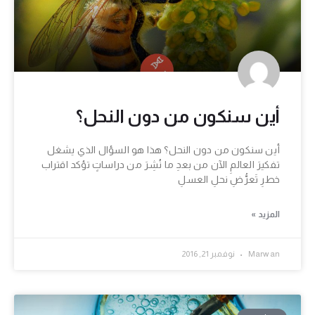
أين سنكون من دون النحل؟
أين سنكون من دون النحل؟ هذا هو السؤال الذي يشغل
تفكيرَ العالمِ الآن من بعدِ ما نُشِرَ من دراساتٍ تؤكد اقتراب
خطرِ تَعرُّضِ نحلِ العسلِ
المزيد »
Marwan
نوفمبر 21, 2016