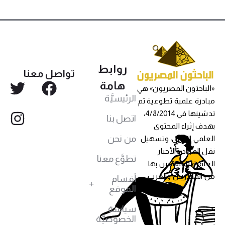
روابط
تواصل معنا
هامة
«الباحثون المصريون» هي
الرئيسيَّة
مبادرة علمية تطوعية تم
تدشينها في 4/8/2014،
اتصل بنا
بهدف إثراء المحتوى
من نحن
العلمي العربي، وتسهيل
نقل المواد والأخبار
تطوَّع معنا
العلمية للمهتمين بها
من المصريين والعرب،
أقسام
الموقع
سياسة
الخصوصيَّة