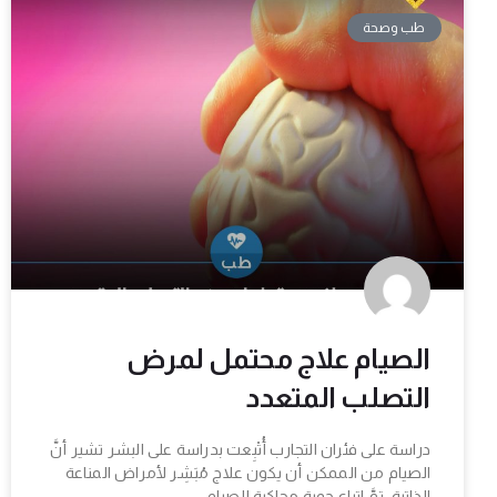
طب وصحة
الصيام علاج محتمل لمرض
التصلب المتعدد
دراسة على فئران التجارب أُتْبِعت بدراسة على البشر تشير أنَّ
الصيام من الممكن أن يكون علاج مُبَشِر لأمراض المناعة
الذاتية. تمَّ اتباع حِمية محاكية للصيام،