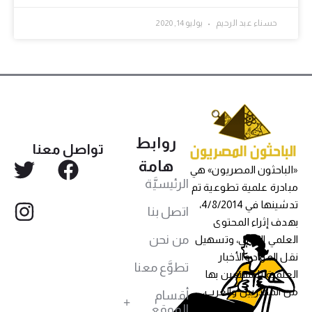
حسناء عبد الرحيم
يوليو 14, 2020
روابط
تواصل معنا
هامة
«الباحثون المصريون» هي
الرئيسيَّة
مبادرة علمية تطوعية تم
تدشينها في 4/8/2014،
اتصل بنا
بهدف إثراء المحتوى
من نحن
العلمي العربي، وتسهيل
نقل المواد والأخبار
تطوَّع معنا
العلمية للمهتمين بها
من المصريين والعرب،
أقسام
الموقع