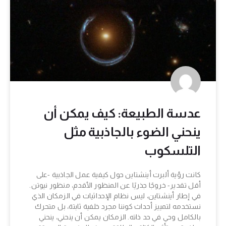
عدسة الطبيعة: كيف يمكن أن
ينحني الضوء بالجاذبية مثل
التلسكوب
كانت رؤية ألبرت أينشتاين حول كيفية عمل الجاذبية -على
أقل تقدير- خروجًا جذريًا عن المنظور الأقدم، منظور نيوتن.
في إطار أينشتاين، ليس نظام الإحداثيات في الزمكان الذي
نستخدمه لتمييز أحداث كوننا مجرد خلفية ثابتة، بل متحرك
بالكامل وحي في حد ذاته. الزمكان يمكن أن ينحني، ينحني