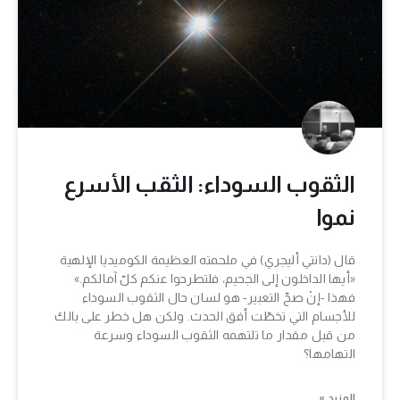
الثقوب السوداء: الثقب الأسرع
نموا
قال (دانتي أليجري) في ملحمته العظيمة الكوميديا الإلهية
«أيها الداخلون إلى الجحيم، فلتطرحوا عنكم كلّ آمالكم.»
فهذا -إنْ صحّ التعبير- هو لسان حال الثقوب السوداء
للأجسام التي تخطّت أفق الحدث. ولكن هل خطر على بالك
من قبل مقدار ما تلتهمه الثقوب السوداء وسرعة
التهامها؟
المزيد »