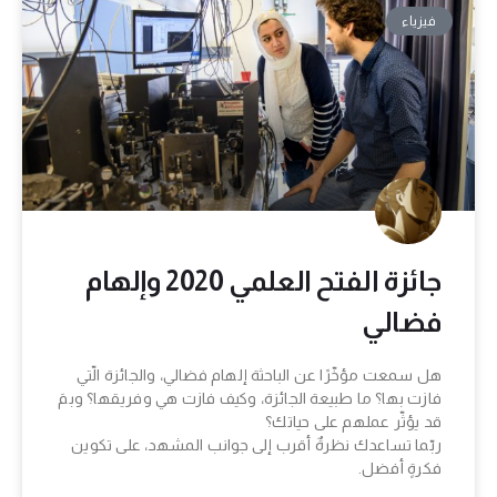
فيزياء
جائزة الفتح العلمي 2020 وإلهام
فضالي
هل سمعت مؤخّرًا عن الباحثة إلهام فضالي، والجائزة الّتي
فازت بها؟ ما طبيعة الجائزة، وكيف فازت هي وفريقها؟ وبمَ
قد يؤثّر عملهم على حياتك؟
ربّما تساعدك نظرةٌ أقرب إلى جوانب المشهد، على تكوين
فكرةٍ أفضل.