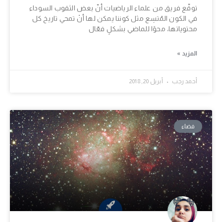
توقّع فريق من علماء الرياضيات أنّ بعض الثقوب السوداء
في الكون المُتسِع مثل كوننا يمكن لها أنْ تمحي تاريخ كل
محتوياتها، محوًا للماضي بشكلٍ فعّال
المزيد »
أحمد رجب
أبريل 20, 2018
فضاء