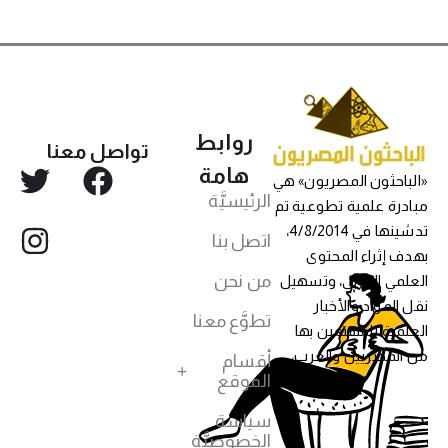
روابط
تواصل معنا
هامة
«الباحثون المصريون» هي
الرئيسيَّة
مبادرة علمية تطوعية تم
تدشينها في 4/8/2014،
اتصل بنا
بهدف إثراء المحتوى
من نحن
العلمي العربي، وتسهيل
نقل المواد والأخبار
تطوَّع معنا
العلمية للمهتمين بها
من المصريين والعرب،
أقسام
الموقع
سياسة
الخصوصيَّة