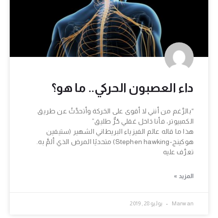
داء العصبون الحركي.. ما هو؟
“بالرَّغم من أنني لا أقوى على الحَركة وأتحدَّثُ عن طريق
الكمبيوتر، فأنا دَاخل عَقلي حُرٌّ طليق”
هذا ما قاله عالم الفيزياء البريطاني الشهير (ستيفين
هوكينج-Stephen hawking) متحديًا المرض الذي ألمَّ به.
تعرَّف عليه
المزيد »
Marwan
يوليو 28, 2019