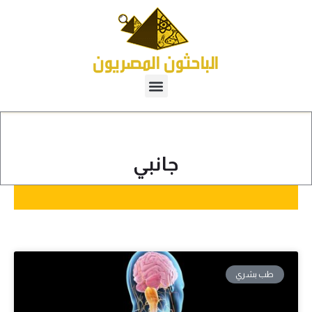
جانبي
طب بشري