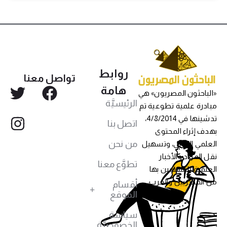
روابط
تواصل معنا
هامة
«الباحثون المصريون» هي
الرئيسيَّة
مبادرة علمية تطوعية تم
تدشينها في 4/8/2014،
اتصل بنا
بهدف إثراء المحتوى
من نحن
العلمي العربي، وتسهيل
نقل المواد والأخبار
تطوَّع معنا
العلمية للمهتمين بها
من المصريين والعرب،
أقسام
الموقع
سياسة
الخصوصيَّة