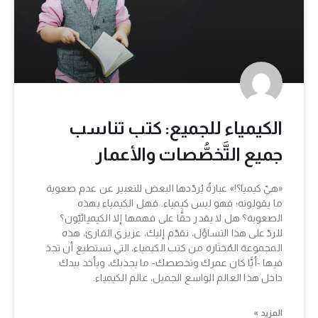
الكيمياء للجميع: كتب تناسب
جميع التَّخصُّصات والأعمار
«هيّ كيميا؟!» عبارةٌ يُردّدها البعض للتعبير عن عدم صعوبة
ما يقولونه؛ فهو ليس كيمياء. فهل الكيمياء بهذه
الصعوبة؟ هل لا يقدر حقًّا على فهمها إلا الكيميائيّون؟
للردّ على هذا التساؤل، نقدّم إليك، عزيزي القارئ، هذه
المجموعة المُختَارة من كتب الكيمياء، التي تستطيع أن تجدَ
فيها -أيًّا كان عمرك وتخصصك- ما يجذبك، ويأخذ بيدك
داخل هذا العالم الواسع الجميل، عالم الكيمياء.
المزيد »