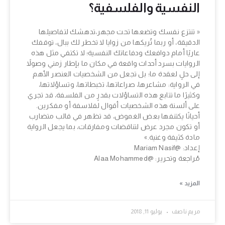
النفسية والفلسفية؟
« تنتزع نفسك وتضعها تحت مجهر،تدهشك لتفاصيلها
الدقيقة، أو ربما تُريكها من زوايا لا تخطر لك ببال، توقفك
عاريًا أمام دوافعك ودفاعاتك النفسية؛ لا تكتفي مثل هذه
الروايات بسرد أحداث واقعة في مكان ما بإطار زمني وصولاً
إلى حلٍ لعقدة ما؛ بل تجعل من الشخصيات العنصر الأهم
في الرواية: مشاعرها، صراعاتها، تخبطاتها، وتساؤلاتها،
وكثيرًا ما تتابع هذه التساؤلات بقدرٍ من الفلسفة، قد تجري
على ألسنة هذه الشخصيات أقوال لفلاسفة أو مفكرين.
أحيانًا يكتنفها بعض الغموض، قد تظهر في قالب متضارب
أو تكون مجرد عرض لتناقضات ومفارقات، بما يجعل الرواية
مادة كثيفة وغنية.»
إعداد: @Mariam Nasif
مُراجعة وتحرير: @Alaa Mohammed
المزيد »
مريم ناصف
يوليو 11, 2018