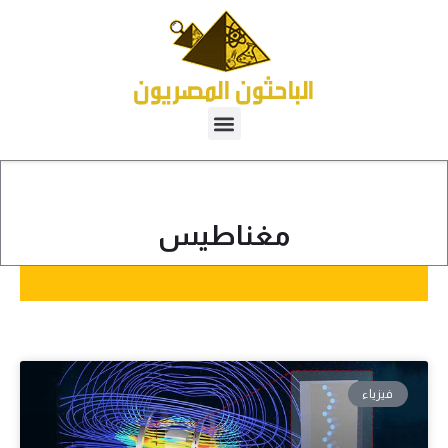
مغناطيس
فيزياء