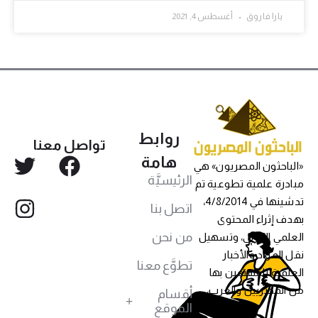
يارا فاروق
أغسطس 4, 2021
روابط
تواصل معنا
هامة
«الباحثون المصريون» هي
الرئيسيَّة
مبادرة علمية تطوعية تم
تدشينها في 4/8/2014،
اتصل بنا
بهدف إثراء المحتوى
من نحن
العلمي العربي، وتسهيل
نقل المواد والأخبار
تطوَّع معنا
العلمية للمهتمين بها
من المصريين والعرب،
أقسام
الموقع