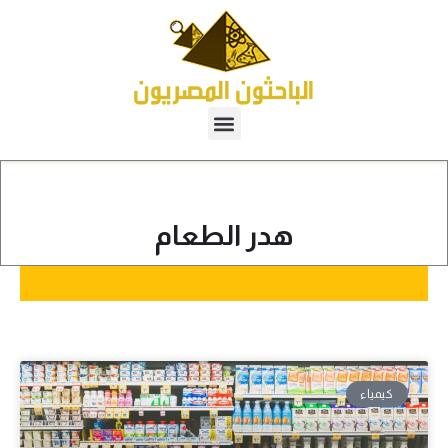
هدر الطعام
كيمياء