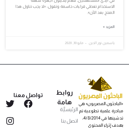
في أيدي المستهلكين. فهم يتخيلون أجهزة سهلة
الاستخدام تعطي قراءات حاسمة وتقول: «لا يجب تناول هذا
المنتج بعد الآن».
المزيد »
ياسمين نور الدين
مايو 30, 2020
روابط
تواصل معنا
هامة
«الباحثون المصريون» هي
الرئيسيَّة
مبادرة علمية تطوعية تم
تدشينها في 4/8/2014،
اتصل بنا
بهدف إثراء المحتوى